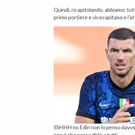
Quindi, ricapitolando, abbiamo: tutt
primo portiere e vicecapitano e l'a
SSHHH no Edin non lo penso davvero
non è che posso dirlo a tutti