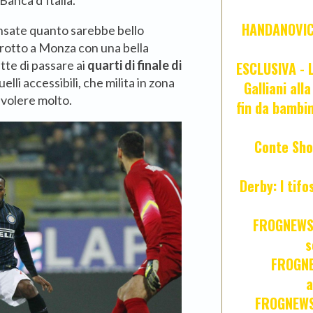
Banca d'Italia.
HANDANOVIC:
ensate quanto sarebbe bello
 rotto a Monza con una bella
tte di passare ai
quarti di finale di
ESCLUSIVA - L
uelli accessibili, che milita in zona
Galliani all
 volere molto.
fin da bambin
Conte Sho
Derby: I tif
FROGNEWS:
s
FROGNE
a
FROGNEWS: