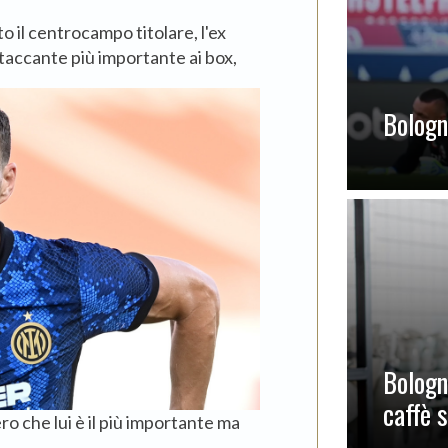
o il centrocampo titolare, l'ex
ttaccante più importante ai box,
Bologna
Bologn
caffè 
 che lui è il più importante ma