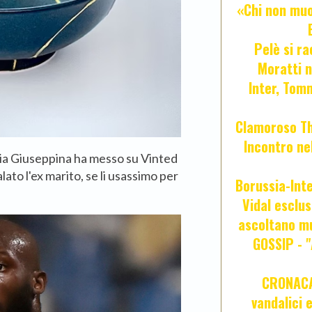
«Chi non muor
Pelè si ra
Moratti n
Inter, Tom
Clamoroso Tho
Incontro nel
zia Giuseppina ha messo su Vinted
lato l'ex marito, se li usassimo per
Borussia-Inte
Vidal esclus
ascoltano mu
GOSSIP - 
CRONACA 
vandalici 