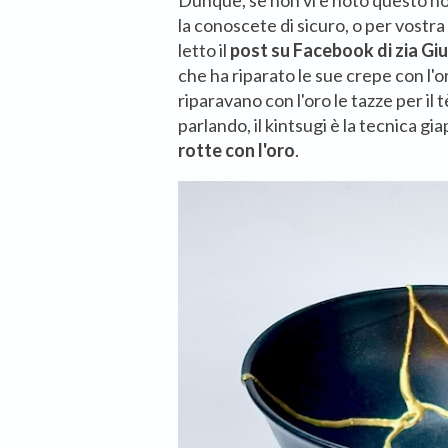
Dunque, se non vi è noto questo n
la conoscete di sicuro, o per vostr
letto il
post su Facebook di zia Gi
che ha riparato le sue crepe con l'o
riparavano con l'oro le tazze per il
parlando, il kintsugi è la tecnica g
rotte con l'oro
.