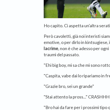
Ho capito. Ci aspetta un'altra serat
Però cavoletti, già noi interisti si
emotive, o per dirlo in kintsugiese, 
lacrime
, non è che adesso per ogni 
traumi del passato.
"Ehi big boy, mi sa che mi sono rotto
"Caspita, vabe dai lo ripariamo in fr
"Grazie bro, sei un grande"
"Stai attento la pross..." CRASHH
"Bro hai da fare per i prossimi tipo 