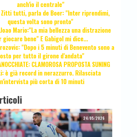
anch'io il centrale"
itti tutti, parla de Boer: "Inter riprendimi,
questa volta sono pronto"
oao Mario:"La mia bellezza una distrazione
r giocare bene" E Gabigol mi dice...
ozovic: "Dopo i 5 minuti di Benevento sono a
osto per tutto il girone d'andata"
ANOCCHIATE: CLAMOROSA PROPOSTA SUNING
ti: è già record in nerazzurro. Rilasciata
n'intervista più corta di 10 minuti
rticoli
24/05/2026