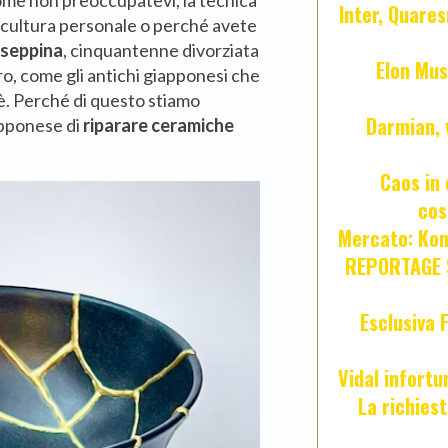
ome non preoccupatevi, la tecnica
Inter, Quares
a cultura personale o perché avete
useppina
, cinquantenne divorziata
Elon Mus
ro, come gli antichi giapponesi che
 tè. Perché di questo stiamo
Darmian, 
iapponese di
riparare ceramiche
Caos in 
cos
Mercato: Kond
REPORTAGE S
Esclusiva 
Vidal infort
La richies