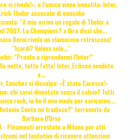
e si rivede!», e l'amico viene investito: Inter,
Erick Thohir accusato di omicidio
cconta: "il mio arrivo un regalo di Thohir a
el 2007. La Champions? a Ibra dissi che...
maso Berni rivela un clamoroso retroscena!
"Icardi? Voleva solo..."
hir: "Pronto a riprendermi l'Inter!"
la notte, tutto fatto! Inter, Eriksen venduto
a...
r, Sanchez si discolpa: «È stato Caressa!»
ivo: chi sarei diventato senza il calcio? Tutti
sica rock, io ho il mio modo per caricarmi....
"Antonio Conte mi tradisce?" terremoto da
Barbara D'Urso
- Pinamonti arrestato a Milano per atti
estremi nel tentativo di ricevere attenzioni