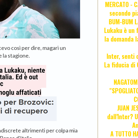
MERCATO - CA
secondo pia
BUM-BUM LA
Lukaku è un f
la domanda l
cevo così per dire, magari un
Inter, senti
e la stagione.
La fiducia d
NAGATOMO
"SPOGLIATO
C
JUAN JE
dall'Inter? 
An
discrete altrimenti per colpa mia
A TUTTO HA