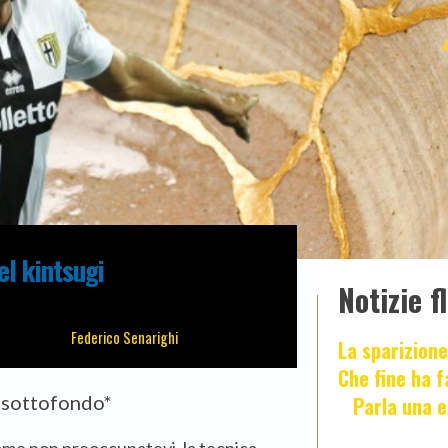
el kintsugi
Notizie f
Federico Senarighi
La sparizione
Che fine ha 
n sottofondo*
Parla una e