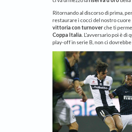
ci va di mezzo la
riserva d'oro
della 
Ritornando al discorso di prima, p
restaurare i cocci del nostro cuore
vittoria con turnover
che ti perme
Coppa Italia
. L'avversario poi è di q
play-off in serie B, non ci dovrebbe