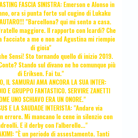
STING FASCIA SINISTRA: Emerson e Alonso in
no, ora si punta forte sul cugino di Lukaku
UTARO!!! "Barcellona? qui mi sento a casa.
ratello maggiore. Il rapporto con Icardi? Che
a facciate a me e non ad Agustina mi riempie
di gioia"
 che Sensi! Sto tornando quello di inizio 2019.
i Conte? Stando sul divano ne ho comunque più
di Eriksen. Fai tu."
, IL SAMURAI AMA ANCORA LA SUA INTER:
IO E GRUPPO FANTASTICO. SERVIRE ZANETTI
OME UNO SCHIAVO ERA UN ONORE."
SUS E LA SAUDADE INTERISTA: "Andare via
Un errore. Mi mancano le cene in silenzio con
dreolli. E il derby con l'alberello..."
KIMI: "È un periodo di assestamento. Tanti