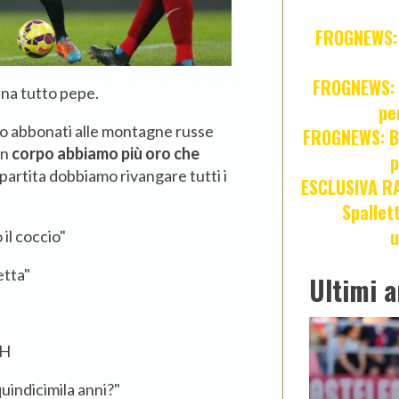
FROGNEWS: Z
FROGNEWS: J
ina tutto pepe.
pe
amo abbonati alle montagne russe
FROGNEWS: Br
in
corpo abbiamo più oro che
p
partita dobbiamo rivangare tutti i
ESCLUSIVA R
Spallet
u
 il coccio"
etta"
Ultimi a
HH
quindicimila anni?"