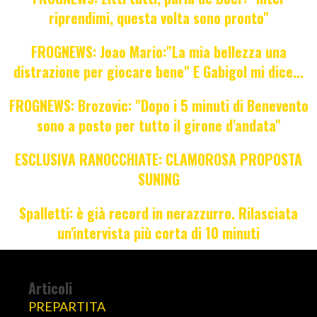
riprendimi, questa volta sono pronto"
FROGNEWS: Joao Mario:"La mia bellezza una
distrazione per giocare bene" E Gabigol mi dice...
FROGNEWS: Brozovic: "Dopo i 5 minuti di Benevento
sono a posto per tutto il girone d'andata"
ESCLUSIVA RANOCCHIATE: CLAMOROSA PROPOSTA
SUNING
Spalletti: è già record in nerazzurro. Rilasciata
un'intervista più corta di 10 minuti
Articoli
PREPARTITA