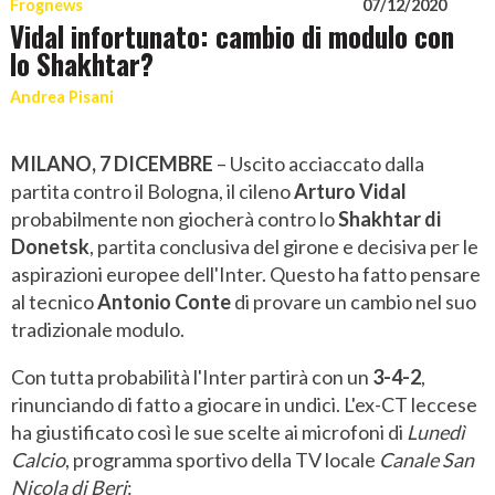
Frognews
07/12/2020
Vidal infortunato: cambio di modulo con
lo Shakhtar?
Andrea Pisani
MILANO, 7 DICEMBRE
– Uscito acciaccato dalla
partita contro il Bologna, il cileno
Arturo Vidal
probabilmente non giocherà contro lo
Shakhtar di
Donetsk
, partita conclusiva del girone e decisiva per le
aspirazioni europee dell'Inter. Questo ha fatto pensare
al tecnico
Antonio Conte
di provare un cambio nel suo
tradizionale modulo.
Con tutta probabilità l'Inter partirà con un
3-4-2
,
rinunciando di fatto a giocare in undici. L'ex-CT leccese
ha giustificato così le sue scelte ai microfoni di
Lunedì
Calcio
, programma sportivo della TV locale
Canale San
Nicola di Beri
: