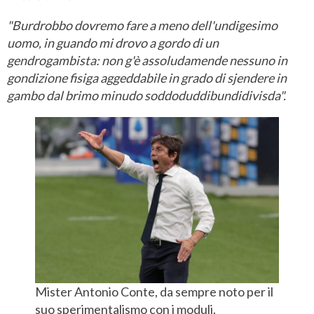
"Burdrobbo dovremo fare a meno dell'undigesimo
uomo, in guando mi drovo a gordo di un
gendrogambista: non g'è assoludamende nessuno in
gondizione fisiga aggeddabile in grado di sjendere in
gambo dal brimo minudo soddoduddibundidivisda".
Mister Antonio Conte, da sempre noto per il
suo sperimentalismo con i moduli.