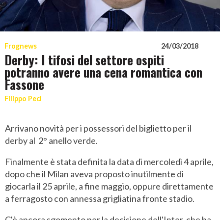
Frognews
24/03/2018
Derby: I tifosi del settore ospiti
potranno avere una cena romantica con
Fassone
Filippo Peci
Arrivano novità per i possessori del biglietto per il
derby al 2° anello verde.
Finalmente è stata definita la data di mercoledì 4 aprile,
dopo che il Milan aveva proposto inutilmente di
giocarla il 25 aprile, a fine maggio, oppure direttamente
a ferragosto con annessa grigliatina fronte stadio.
C'è ancora sgomento per la decisione dell'Inter, che ha