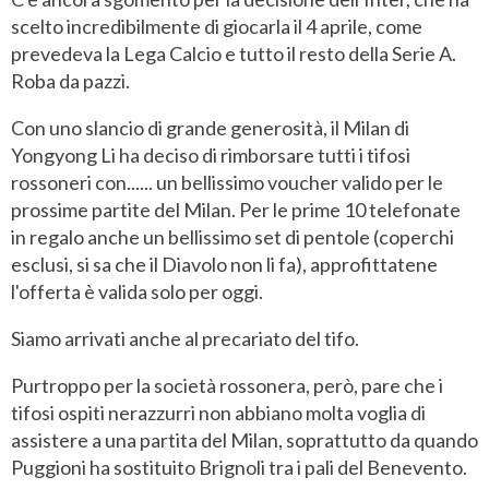
scelto incredibilmente di giocarla il 4 aprile, come
prevedeva la Lega Calcio e tutto il resto della Serie A.
Roba da pazzi.
Con uno slancio di grande generosità, il Milan di
Yongyong Li ha deciso di rimborsare tutti i tifosi
rossoneri con...... un bellissimo voucher valido per le
prossime partite del Milan. Per le prime 10 telefonate
in regalo anche un bellissimo set di pentole (coperchi
esclusi, si sa che il Diavolo non li fa), approfittatene
l'offerta è valida solo per oggi.
Siamo arrivati anche al precariato del tifo.
Purtroppo per la società rossonera, però, pare che i
tifosi ospiti nerazzurri non abbiano molta voglia di
assistere a una partita del Milan, soprattutto da quando
Puggioni ha sostituito Brignoli tra i pali del Benevento.