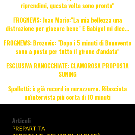
riprendimi, questa volta sono pronto"
FROGNEWS: Joao Mario:"La mia bellezza una
distrazione per giocare bene" E Gabigol mi dice...
FROGNEWS: Brozovic: "Dopo i 5 minuti di Benevento
sono a posto per tutto il girone d'andata"
ESCLUSIVA RANOCCHIATE: CLAMOROSA PROPOSTA
SUNING
Spalletti: è già record in nerazzurro. Rilasciata
un'intervista più corta di 10 minuti
Articoli
PREPARTITA