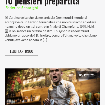
10 pensieri prepartita
Federico Senarighi
1️⃣ L'ultima volta che siamo andati a Dortmund il mondo si
accorgeva di un terzino formidabile che non riusciamo ad odiare
neanche dopo un gol contro in finale di Champions. 👋🏻, Haki.
2️⃣ A noi manca un terzino destro. Ehi @borussiadortmund,
abbiamo un accordo? 3️⃣ Inoltre, sempre l'ultima volta che siamo
venuti, avevamo ancora in […]
LEGGI L'ARTICOLO
06/12/2025