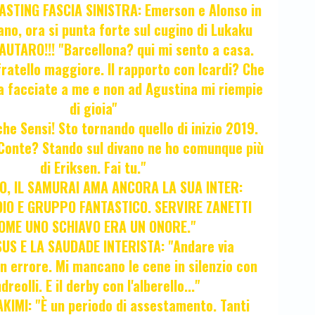
STING FASCIA SINISTRA: Emerson e Alonso in
no, ora si punta forte sul cugino di Lukaku
UTARO!!! "Barcellona? qui mi sento a casa.
ratello maggiore. Il rapporto con Icardi? Che
a facciate a me e non ad Agustina mi riempie
di gioia"
 che Sensi! Sto tornando quello di inizio 2019.
i Conte? Stando sul divano ne ho comunque più
di Eriksen. Fai tu."
, IL SAMURAI AMA ANCORA LA SUA INTER:
IO E GRUPPO FANTASTICO. SERVIRE ZANETTI
OME UNO SCHIAVO ERA UN ONORE."
SUS E LA SAUDADE INTERISTA: "Andare via
Un errore. Mi mancano le cene in silenzio con
dreolli. E il derby con l'alberello..."
KIMI: "È un periodo di assestamento. Tanti