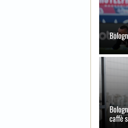
Bologna
Bologn
caffè 