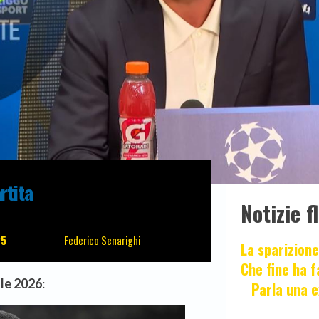
rtita
Notizie f
25
Federico Senarighi
La sparizione
Che fine ha 
le 2026
:
Parla una e