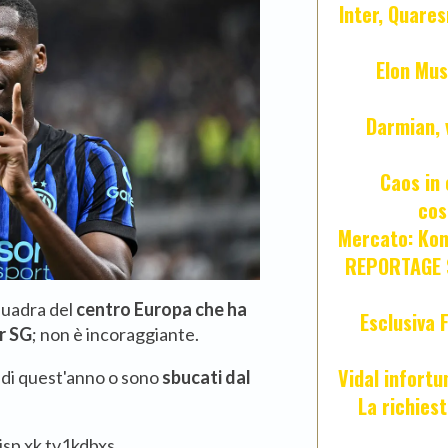
Inter, Quares
Elon Mus
Darmian, 
Caos in 
cos
Mercato: Kond
REPORTAGE S
quadra del
centro Europa che ha
Esclusiva 
r SG
; non è incoraggiante.
Vidal infort
 di quest'anno o sono
sbucati dal
La richies
 Risp xk tv1kdbxs