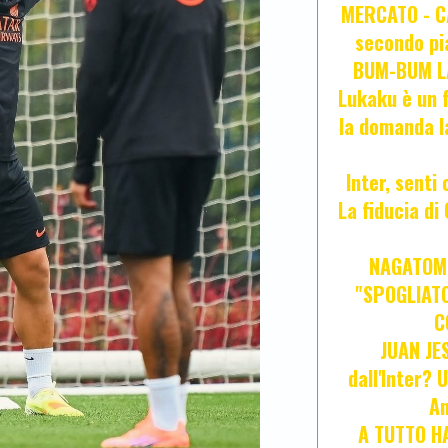
MERCATO - CA
secondo pia
BUM-BUM LA
Lukaku è un f
la domanda l
Inter, senti
La fiducia d
NAGATOMO
"SPOGLIATO
C
JUAN JE
dall'Inter? 
An
A TUTTO HA