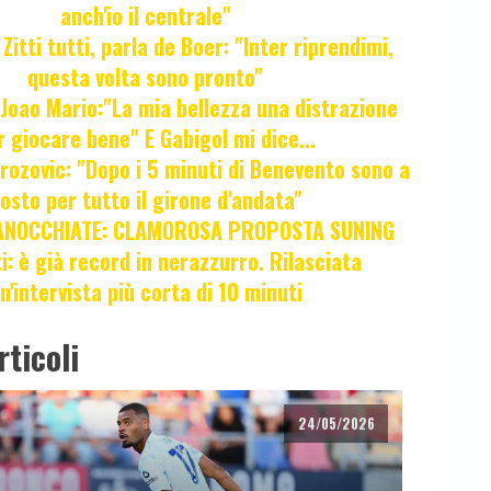
anch'io il centrale"
itti tutti, parla de Boer: "Inter riprendimi,
questa volta sono pronto"
oao Mario:"La mia bellezza una distrazione
r giocare bene" E Gabigol mi dice...
ozovic: "Dopo i 5 minuti di Benevento sono a
osto per tutto il girone d'andata"
ANOCCHIATE: CLAMOROSA PROPOSTA SUNING
ti: è già record in nerazzurro. Rilasciata
n'intervista più corta di 10 minuti
rticoli
24/05/2026