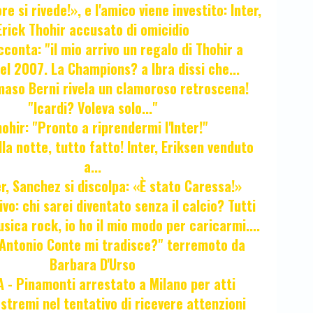
e si rivede!», e l'amico viene investito: Inter,
Erick Thohir accusato di omicidio
cconta: "il mio arrivo un regalo di Thohir a
el 2007. La Champions? a Ibra dissi che...
maso Berni rivela un clamoroso retroscena!
"Icardi? Voleva solo..."
hir: "Pronto a riprendermi l'Inter!"
la notte, tutto fatto! Inter, Eriksen venduto
a...
r, Sanchez si discolpa: «È stato Caressa!»
ivo: chi sarei diventato senza il calcio? Tutti
sica rock, io ho il mio modo per caricarmi....
"Antonio Conte mi tradisce?" terremoto da
Barbara D'Urso
- Pinamonti arrestato a Milano per atti
estremi nel tentativo di ricevere attenzioni