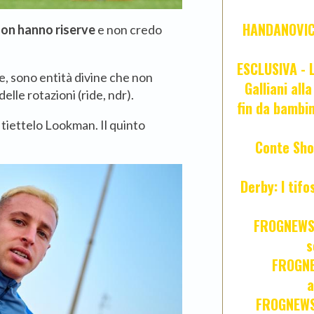
HANDANOVIC:
on hanno riserve
e non credo
ESCLUSIVA - L
e, sono entità divine che non
Galliani all
lle rotazioni (ride, ndr).
fin da bambin
 tiettelo Lookman. Il quinto
Conte Sho
Derby: I tif
FROGNEWS:
s
FROGNE
a
FROGNEWS: