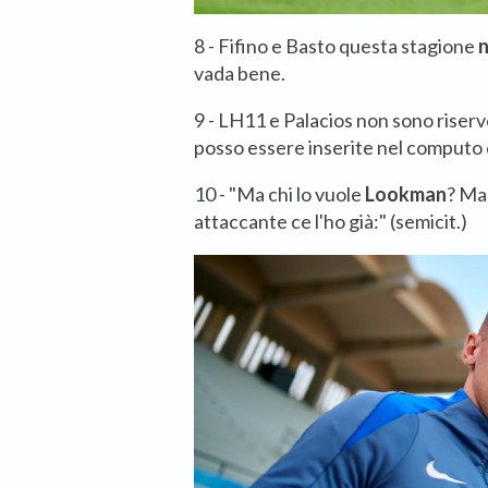
8 - Fifino e Basto questa stagione
n
vada bene.
9 - LH11 e Palacios non sono riserv
posso essere inserite nel computo de
10 - "Ma chi lo vuole
Lookman
? Ma
attaccante ce l'ho già:" (semicit.)