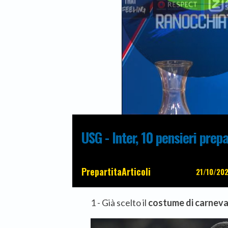
USG - Inter, 10 pensieri prepa
Prepartita
Articoli
21/10/20
1 - Già scelto il
costume di carneva