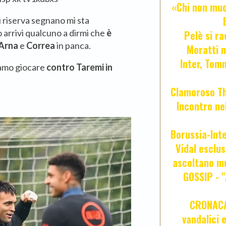
«Chi non muor
i riserva segnano mi sta
 arrivi qualcuno a dirmi che
è
Pelè si ra
Arna
e
Correa
in panca.
Moratti n
Inter, Tom
iamo giocare
contro Taremi in
Clamoroso Tho
Incontro nel
Borussia-Inte
Vidal esclus
ascoltano mu
GOSSIP - 
CRONACA 
vandalici 