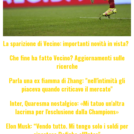
La sparizione di Vecino: importanti novità in vista?
Che fine ha fatto Vecino? Aggiornamenti sulle
ricerche
Parla una ex fiamma di Zhang: "nell'intimità gli
piaceva quando criticavo il mercato"
Inter, Quaresma nostalgico: «Mi tatuo un'altra
lacrima per l'esclusione dalla Champions»
Elon Musk: “Vendo tutto. Mi tengo solo i soldi per