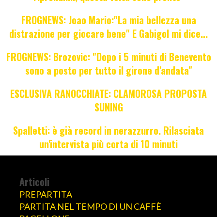
FROGNEWS: Joao Mario:"La mia bellezza una
distrazione per giocare bene" E Gabigol mi dice...
FROGNEWS: Brozovic: "Dopo i 5 minuti di Benevento
sono a posto per tutto il girone d'andata"
ESCLUSIVA RANOCCHIATE: CLAMOROSA PROPOSTA
SUNING
Spalletti: è già record in nerazzurro. Rilasciata
un'intervista più corta di 10 minuti
Articoli
PREPARTITA
PARTITA NEL TEMPO DI UN CAFFÈ