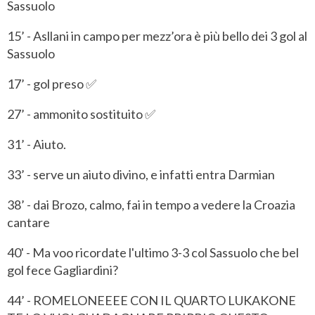
Sassuolo
15’ - Asllani in campo per mezz’ora è più bello dei 3 gol al
Sassuolo
17’ - gol preso ✅
27’ - ammonito sostituito ✅
31’ - Aiuto.
33’ - serve un aiuto divino, e infatti entra Darmian
38’ - dai Brozo, calmo, fai in tempo a vedere la Croazia
cantare
40' - Ma voo ricordate l'ultimo 3-3 col Sassuolo che bel
gol fece Gagliardini?
44’ - ROMELONEEEE CON IL QUARTO LUKAKONE