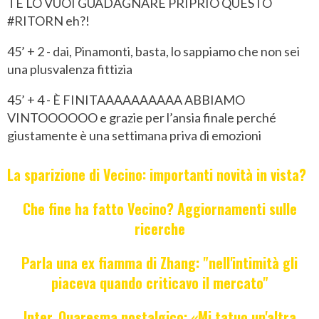
TE LO VUOI GUADAGNARE PRIPRIO QUESTO
#RITORN eh?!
45’ + 2 - dai, Pinamonti, basta, lo sappiamo che non sei
una plusvalenza fittizia
45’ + 4 - È FINITAAAAAAAAAA ABBIAMO
VINTOOOOOO e grazie per l’ansia finale perché
giustamente è una settimana priva di emozioni
La sparizione di Vecino: importanti novità in vista?
Che fine ha fatto Vecino? Aggiornamenti sulle
ricerche
Parla una ex fiamma di Zhang: "nell'intimità gli
piaceva quando criticavo il mercato"
Inter, Quaresma nostalgico: «Mi tatuo un'altra