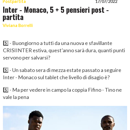
Postpartita
17/07/2022
Inter - Monaco, 5 + 5 pensieri post -
partita
Viviana Borrelli
5️⃣ - Buongiorno a tutti da una nuova e sfavillante
CRISIINTER estiva, quest’anno sarà dura, quanti punti
servono per salvarsi?
5️⃣ - Un sabato sera di mezza estate passato a seguire
Inter - Monaco sul tablet che livello di disagio è?
5️⃣ - Ma per vedere in campo la coppia Fifino - Tino ne
vale la pena