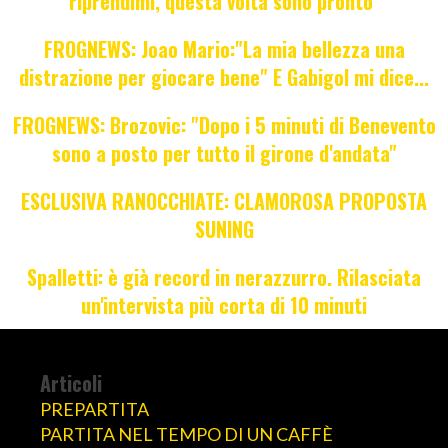
riprendimi, questa volta sono pronto"
FROGNEWS: Joao Mario:"La mia bellezza una
distrazione per giocare bene" E Gabigol mi dice...
FROGNEWS: Brozovic: "Dopo i 5 minuti di Benevento
sono a posto per tutto il girone d'andata"
ESCLUSIVA RANOCCHIATE: CLAMOROSA PROPOSTA
SUNING
Spalletti: è già record in nerazzurro. Rilasciata
un'intervista più corta di 10 minuti
Articoli
PREPARTITA
PARTITA NEL TEMPO DI UN CAFFÈ