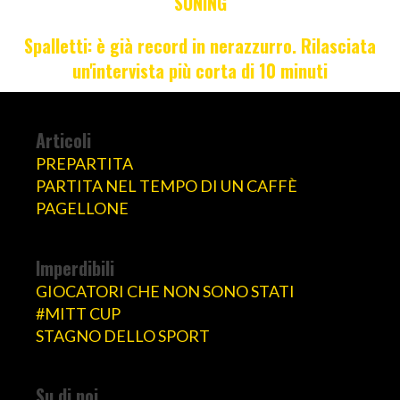
SUNING
Spalletti: è già record in nerazzurro. Rilasciata
un'intervista più corta di 10 minuti
Articoli
PREPARTITA
PARTITA NEL TEMPO DI UN CAFFÈ
PAGELLONE
Imperdibili
GIOCATORI CHE NON SONO STATI
#MITT CUP
STAGNO DELLO SPORT
Su di noi