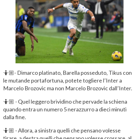
🤷🏼- Dimarco platinato, Barella posseduto, Tikus con
le mutande portafortuna, potete togliere l’Inter a
Marcelo Brozovic ma non Marcelo Brozovic dall’Inter.
🤷🏼 - Quel leggero brividino che pervade la schiena
quando entra un numero 5 nerazzurro a dieci minuti
dalla fine.
🤷🏼 - Allora, a sinistra quelli che pensano volesse
tirare, a destra quelli che pensano volesse crossare, al