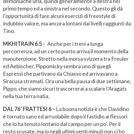
demoniache urla, quindi generalmente a destra nel
primo tempo ed a sinistra nel secondo. Questo gli dà
l’opportunità di fare alcuni esercizi di freestyle di
indubbio valore, ma ancora lontani dai livelli raggiunti da
Tino.
MKHITRAIN 6.5
–
Anche per i treni a lunga
percorrenza, ad un certo punto arriva il momento della
manutenzione. Stretto nella morsa svizzera tra Freuler
ed Aebischer, Pippomicky sembra uno di quegli
Espressi che partivano da Chiasso ed arrivavano a
Siracusa stremati. Ora una bella pausa di due settimane,
Pippo, che siamo sicuri trascorrerai a scalare l’Aragats
nella tua terra natia.
DAL 76’ FRATTESI 6 –
La buona notizia è che Davidino
è tornato sano ed arruolabile dopo il fastidio ai flessori
che lo ha tenuto lontano dal campo per un po’. Per il
resto scusate, ma io negli ultimi venti minuti non ci ho