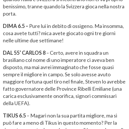
benissimo, tranne quando la Svizzera gioca nella nostra
porta.
DIMA 6.5 –
Pure lui in debito di ossigeno. Ma insomma,
cosa avete tutti? mica avete giocato ogni tre giorni
nelle ultime due settimane!
DAL 55’ CARLOS 8
– Certo, avere in squadra un
brasiliano col nome di uno imperatore ci aveva ben
disposto, ma mai avrei immaginato che fosse quasi
sempre il migliore in campo. Se solo avesse avuto
maggiore fortuna quel tiro nel finale, Steven lo avrebbe
fatto governatore delle Province Ribelli Emiliane (una
carica esclusivamente onorifica, signori commissari
della UEFA).
TIKUS 6.5
– Magari non la sua partita migliore, ma si
può fare a meno di Tikus in questo momento? Per la