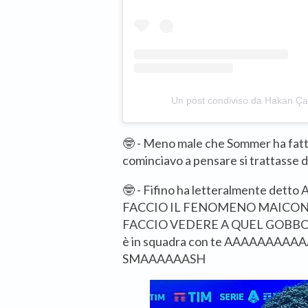
Un post condiviso da Hakan Ç
🤓 - Meno male che Sommer ha fatto
cominciavo a pensare si trattasse di
🤓 - Fifino ha letteralmente det
FACCIO IL FENOMENO MAICON 
FACCIO VEDERE A QUEL GOBBO
è in squadra con te AAAAAAA
SMAAAAAASH