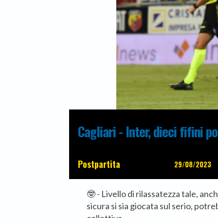
Cagliari - Inter, dieci fifini p
Postpartita
29/08/2023
🤓 - Livello di rilassatezza tale, an
sicura si sia giocata sul serio, pot