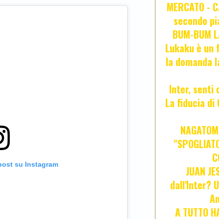
MERCATO - CA
secondo pia
BUM-BUM LA
Lukaku è un f
la domanda l
Inter, senti
La fiducia d
NAGATOMO
"SPOGLIATO
C
post su Instagram
JUAN JE
dall'Inter? 
An
A TUTTO HA