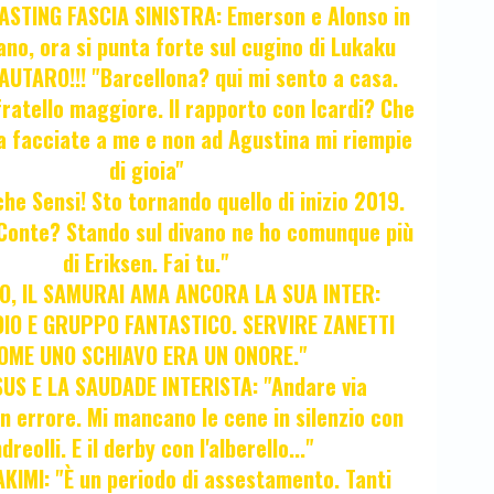
STING FASCIA SINISTRA: Emerson e Alonso in
no, ora si punta forte sul cugino di Lukaku
UTARO!!! "Barcellona? qui mi sento a casa.
ratello maggiore. Il rapporto con Icardi? Che
a facciate a me e non ad Agustina mi riempie
di gioia"
 che Sensi! Sto tornando quello di inizio 2019.
i Conte? Stando sul divano ne ho comunque più
di Eriksen. Fai tu."
, IL SAMURAI AMA ANCORA LA SUA INTER:
IO E GRUPPO FANTASTICO. SERVIRE ZANETTI
OME UNO SCHIAVO ERA UN ONORE."
SUS E LA SAUDADE INTERISTA: "Andare via
Un errore. Mi mancano le cene in silenzio con
dreolli. E il derby con l'alberello..."
KIMI: "È un periodo di assestamento. Tanti