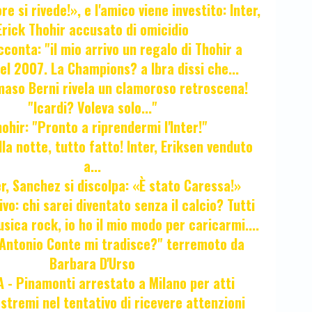
e si rivede!», e l'amico viene investito: Inter,
Erick Thohir accusato di omicidio
cconta: "il mio arrivo un regalo di Thohir a
el 2007. La Champions? a Ibra dissi che...
maso Berni rivela un clamoroso retroscena!
"Icardi? Voleva solo..."
hir: "Pronto a riprendermi l'Inter!"
la notte, tutto fatto! Inter, Eriksen venduto
a...
r, Sanchez si discolpa: «È stato Caressa!»
ivo: chi sarei diventato senza il calcio? Tutti
sica rock, io ho il mio modo per caricarmi....
"Antonio Conte mi tradisce?" terremoto da
Barbara D'Urso
- Pinamonti arrestato a Milano per atti
estremi nel tentativo di ricevere attenzioni