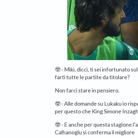
🤓 - Miki, dicci, ti sei infortunato s
farti tutte le partite da titolare?
Non farci stare in pensiero.
🤓 - Alle domande su Lukaku io ris
per questo che King Simone Inzaghi 
🤓 - E anche per questa stagione l
Calhanoglu si conferma il migliore