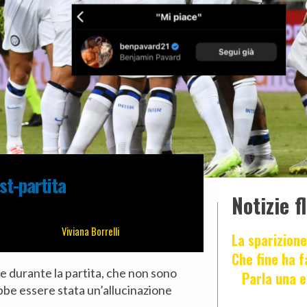
ost-partita
Notizie f
Viviana Borrelli
La sparizione
Che fine ha 
che durante la partita, che non sono
Parla una e
rebbe essere stata un’allucinazione