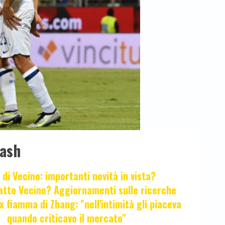
lash
 di Vecino: importanti novità in vista?
fatto Vecino? Aggiornamenti sulle ricerche
x fiamma di Zhang: "nell'intimità gli piaceva
quando criticavo il mercato"