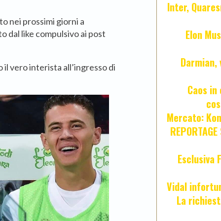
Inter, Quares
o nei prossimi giorni a
Elon Mus
o dal like compulsivo ai post
Darmian, 
 il vero interista all’ingresso di
Caos in 
cos
Mercato: Kond
REPORTAGE S
Esclusiva 
Vidal infort
La richies