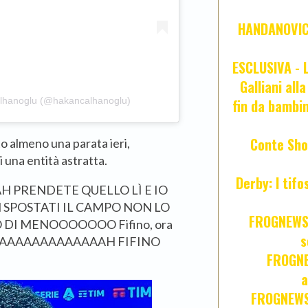
HANDANOVIC:
ESCLUSIVA - L
Galliani all
alhanoglu (@hakancalhanoglu)
fin da bambin
Conte Sho
 almeno una parata ieri,
 una entità astratta.
Derby: I tif
to AH PRENDETE QUELLO LÌ E IO
SPOSTATI IL CAMPO NON LO
FROGNEWS:
 DI MENOOOOOOO Fifino, ora
s
AAAAAAAAAAAAAAAAH FIFINO
FROGNE
a
FROGNEWS: