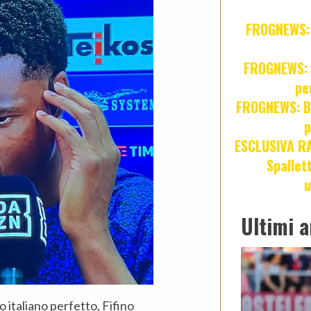
FROGNEWS: Z
FROGNEWS: J
pe
FROGNEWS: Br
p
ESCLUSIVA R
Spallet
u
Ultimi a
uo italiano perfetto, Fifino