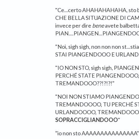
"Ce...certo AHAHAHAHAHA, sto b
CHE BELLA SITUAZIONE DI CAM
invece per dire
bene
avete balbettat
PIAN....PIANGEN...PIANGENDO
"Noi, sigh sigh, non non non st..
STAI PIANGENDOOO E URLAN
"IO NON STO, sigh sigh, PIAN
PERCHÉ STATE PIANGENDOOO,
TREMANDOOO??!?!?!"
"NOI NON STIAMO PIANGEN
TREMANDOOOO, TU PERCHÉ S
URLANDOOOO, TREMANDOOO,
SOPRACCIGLIANDOOO
"
"io non sto AAAAAAAAAAAAAAA"