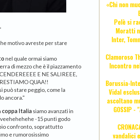
«Chi non muor
Pelè si ra
"
Moratti n
Inter, Tom
he motivo avreste per stare
Clamoroso Tho
to
nel quale ormai siamo
Incontro nel
rra di mezzo che è il piazzamento
E SCENDEREEEE E NE SALIREEE,
 RESTIAMO QUAA!!
Borussia-Inte
 si può stare peggio, come la
Vidal esclus
o ancora."
ascoltano mu
GOSSIP - 
n
coppa Italia
siamo avanzati in
Juveehehehehe -15 punti godo
CRONACA 
pio confronto, soprattutto
ssimo e rumorosissimo
vandalici 