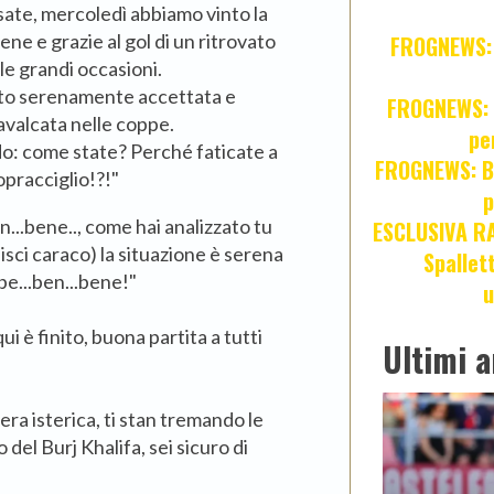
sate, mercoledì abbiamo vinto la
ne e grazie al gol di un ritrovato
FROGNEWS: Z
lle grandi occasioni.
ato serenamente accettata e
FROGNEWS: J
valcata nelle coppe.
pe
edo: come state? Perché faticate a
FROGNEWS: Br
pracciglio!?!"
p
...bene.., come hai analizzato tu
ESCLUSIVA R
lisci caraco) la situazione è serena
Spallet
be...ben...bene!"
u
ui è finito, buona partita a tutti
Ultimi a
ra isterica, ti stan tremando le
o del Burj Khalifa, sei sicuro di