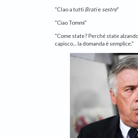
"CIao a tutti
Brati
e
sestre
"
"Ciao Tommi"
"Come state? Perché state alzando il
capisco... la domanda è semplice."