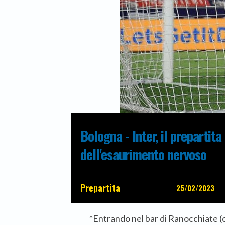
Bologna - Inter, il prepartita
dell'esaurimento nervoso
Prepartita
25/02/2023
*Entrando nel bar di Ranocchiate 