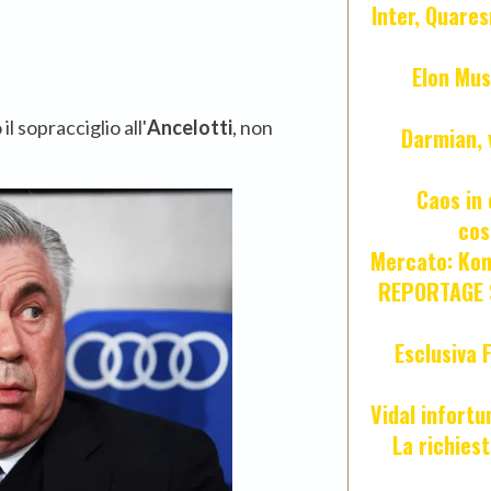
Inter, Quares
Elon Mus
 sopracciglio all'
Ancelotti
, non
Darmian, 
Caos in 
cos
Mercato: Kond
REPORTAGE S
Esclusiva 
Vidal infort
La richies