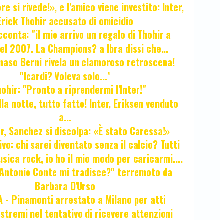
e si rivede!», e l'amico viene investito: Inter,
Erick Thohir accusato di omicidio
cconta: "il mio arrivo un regalo di Thohir a
el 2007. La Champions? a Ibra dissi che...
maso Berni rivela un clamoroso retroscena!
"Icardi? Voleva solo..."
hir: "Pronto a riprendermi l'Inter!"
la notte, tutto fatto! Inter, Eriksen venduto
a...
r, Sanchez si discolpa: «È stato Caressa!»
ivo: chi sarei diventato senza il calcio? Tutti
sica rock, io ho il mio modo per caricarmi....
"Antonio Conte mi tradisce?" terremoto da
Barbara D'Urso
- Pinamonti arrestato a Milano per atti
estremi nel tentativo di ricevere attenzioni