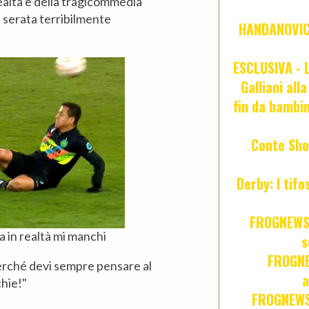
ealtà e della tragicommedia
na serata terribilmente
HANDANOVIC:
ESCLUSIVA - L
Galliani all
fin da bambin
Conte Sho
Derby: I tif
FROGNEWS:
ma in realtà mi manchi
s
FROGNE
erché devi sempre pensare al
a
chie!"
FROGNEWS: