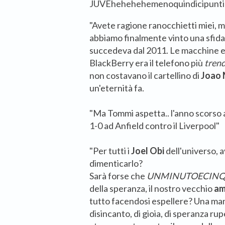
JUVEhehehehemenoquindicipunt
"Avete ragione ranocchietti miei, 
abbiamo finalmente vinto una sfida 
succedeva dal 2011. Le macchine el
BlackBerry era il telefono più
tren
non costavano il cartellino di
Joao 
un'eternità fa.
"Ma Tommi aspetta.. l'anno scorso a
1-0 ad Anfield contro il Liverpool"
"Per tutti i
Joel Obi
dell'universo, 
dimenticarlo?
Sarà forse che
UNMINUTOECINQ
della speranza, il nostro vecchio
am
tutto facendosi espellere? Una manci
disincanto, di gioia, di speranza ru