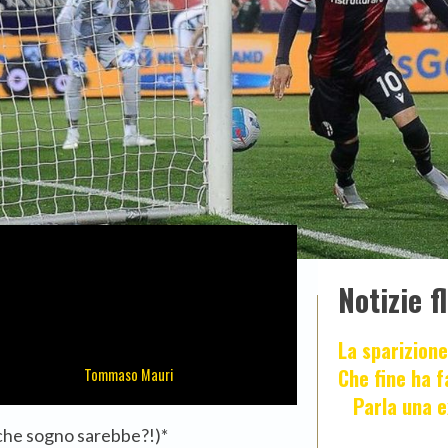
Notizie f
La sparizione
Che fine ha 
Tommaso Mauri
Parla una e
(che sogno sarebbe?!)*