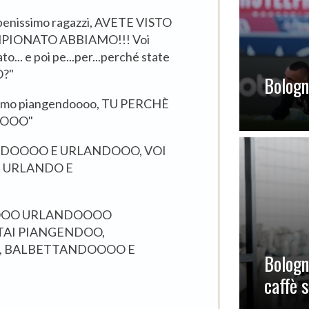
enissimo ragazzi, AVETE VISTO
PIONATO ABBIAMO!!! Voi
o... e poi pe...per...perché state
O?"
Bologna
.stiamo piangendoooo, TU PERCHÈ
DOOO"
GENDOOOO E URLANDOOO, VOI
 URLANDO E
DOOO URLANDOOOO
TAI PIANGENDOO,
 BALBETTANDOOOO E
Bologn
caffè 