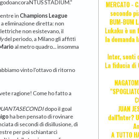
igodoancoraNTUS STADIUM."
MERCATO - CA
secondo pia
mentre in
Champions League
BUM-BUM LA
a eliminazione diretta: non
Lukaku è un f
ettriche non esistevano, il
la domanda l
dy
del periodo, a Milano gli affitti
Mario
al metro quadro... insomma
Inter, senti
La fiducia d
bbiamo vinto l'ottavo di ritorno
NAGATOMO
"SPOGLIATO
avete ragione! Come ho fatto a
C
JUAN JE
UANTASECONDI
dopo il goal
dall'Inter? 
igo
ha ben pensato di rovinare
ata di secondi di disillusione, di
An
pestre per poi schiantarci
A TUTTO HA