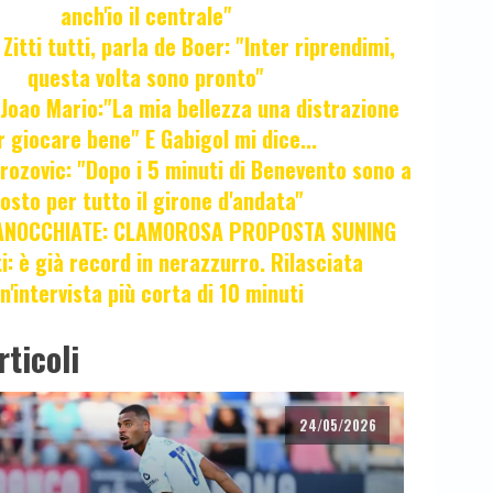
anch'io il centrale"
itti tutti, parla de Boer: "Inter riprendimi,
questa volta sono pronto"
oao Mario:"La mia bellezza una distrazione
r giocare bene" E Gabigol mi dice...
ozovic: "Dopo i 5 minuti di Benevento sono a
osto per tutto il girone d'andata"
ANOCCHIATE: CLAMOROSA PROPOSTA SUNING
ti: è già record in nerazzurro. Rilasciata
n'intervista più corta di 10 minuti
rticoli
24/05/2026