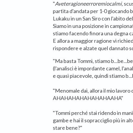
"
Aveteragioneerroremiocalmi,
scu
partita d'andata per 1-0 giocando be
Lukaku in un San Siro con l'abito de
Siamo in una posizione in campion
stiamo facendo finora una degna ca
E allora a maggior ragione vi richi
rispondere e alzate quel dannato so
"Ma basta Tommi, stiamo b...be...ben
(l'analisci è impordante camel, l'ana
e quasi piacevole, quindi stiamo b...
"Menomale dai, allora il mio lavoro q
AHAHAHAHAHAHAHAAHA"
"Tommi perché stai ridendo in manie
gambe e hai il sopracciglio più in alt
stare bene?"