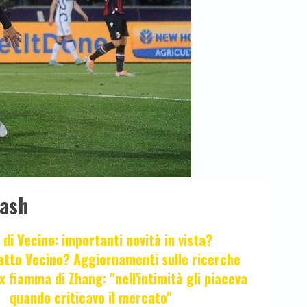
lash
 di Vecino: importanti novità in vista?
fatto Vecino? Aggiornamenti sulle ricerche
x fiamma di Zhang: "nell'intimità gli piaceva
quando criticavo il mercato"