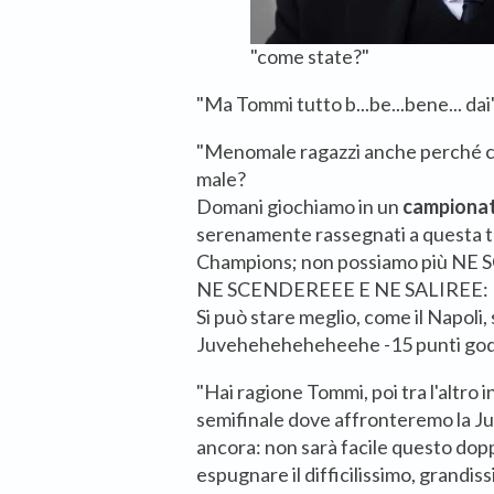
"come state?"
"Ma Tommi tutto b...be...bene... dai
"Menomale ragazzi anche perché c
male?
Domani giochiamo in un
campiona
serenamente rassegnati a questa te
Champions; non possiamo più N
NE SCENDEREEE E NE SALIREE:
Si può stare meglio, come il Napoli,
Juveheheheheheehe -15 punti god
"Hai ragione Tommi, poi tra l'altro i
semifinale dove affronteremo la 
ancora: non sarà facile questo dop
espugnare il difficilissimo, grandi