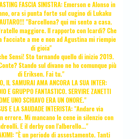
STING FASCIA SINISTRA: Emerson e Alonso in
no, ora si punta forte sul cugino di Lukaku
UTARO!!! "Barcellona? qui mi sento a casa.
ratello maggiore. Il rapporto con Icardi? Che
a facciate a me e non ad Agustina mi riempie
di gioia"
 che Sensi! Sto tornando quello di inizio 2019.
i Conte? Stando sul divano ne ho comunque più
di Eriksen. Fai tu."
, IL SAMURAI AMA ANCORA LA SUA INTER:
IO E GRUPPO FANTASTICO. SERVIRE ZANETTI
OME UNO SCHIAVO ERA UN ONORE."
SUS E LA SAUDADE INTERISTA: "Andare via
Un errore. Mi mancano le cene in silenzio con
dreolli. E il derby con l'alberello..."
KIMI: "È un periodo di assestamento. Tanti