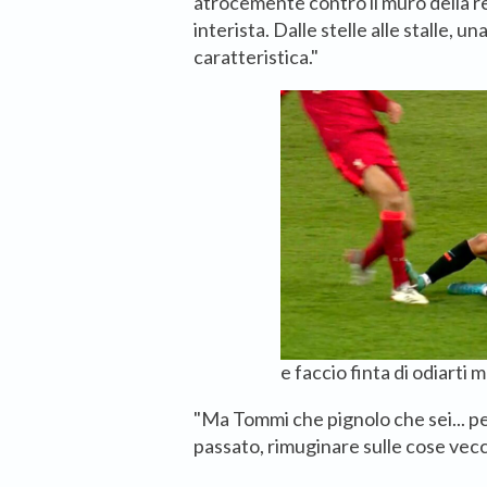
atrocemente contro il muro della r
interista. Dalle stelle alle stalle, u
caratteristica."
e faccio finta di odiarti 
"Ma Tommi che pignolo che sei... p
passato, rimuginare sulle cose vec