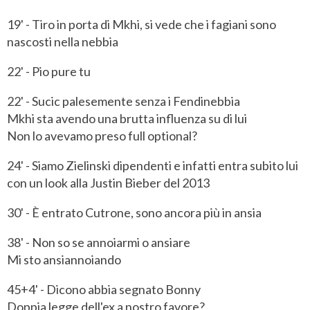
19' - Tiro in porta di Mkhi, si vede che i fagiani sono
nascosti nella nebbia
22' - Pio pure tu
22' - Sucic palesemente senza i Fendinebbia
Mkhi sta avendo una brutta influenza su di lui
Non lo avevamo preso full optional?
24' - Siamo Zielinski dipendenti e infatti entra subito lui
con un look alla Justin Bieber del 2013
30' - È entrato Cutrone, sono ancora più in ansia
38' - Non so se annoiarmi o ansiare
Mi sto ansiannoiando
45+4' - Dicono abbia segnato Bonny
Doppia legge dell'ex a nostro favore?