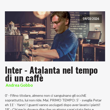
14/03/2026
Inter - Atalanta nel tempo
di un caffè
Andrea Gobbo
0' - Fifino titolare, almeno non ci sanguinano gli occhiE
soprattutto, lui non ride. Mai. PRIMO TEMPO: 5’ - sveglia Petar
eh 11’ - Yann! I guanti vanno asciugati dopo aver lavato i piatti!
18' - Chi me lo doveva dire che un giorno sarei stato lieto e