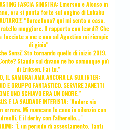
STING FASCIA SINISTRA: Emerson e Alonso in
no, ora si punta forte sul cugino di Lukaku
UTARO!!! "Barcellona? qui mi sento a casa.
ratello maggiore. Il rapporto con Icardi? Che
a facciate a me e non ad Agustina mi riempie
di gioia"
 che Sensi! Sto tornando quello di inizio 2019.
i Conte? Stando sul divano ne ho comunque più
di Eriksen. Fai tu."
, IL SAMURAI AMA ANCORA LA SUA INTER:
IO E GRUPPO FANTASTICO. SERVIRE ZANETTI
OME UNO SCHIAVO ERA UN ONORE."
SUS E LA SAUDADE INTERISTA: "Andare via
Un errore. Mi mancano le cene in silenzio con
dreolli. E il derby con l'alberello..."
KIMI: "È un periodo di assestamento. Tanti