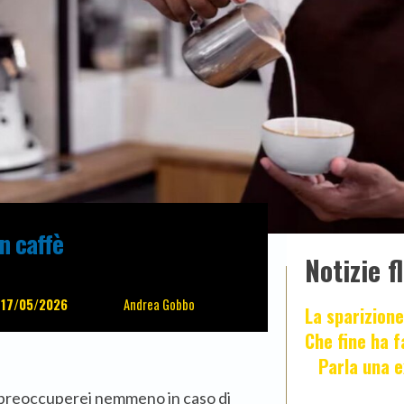
un caffè
Notizie f
17/05/2026
Andrea Gobbo
La sparizione
Che fine ha 
Parla una e
mi preoccuperei nemmeno in caso di