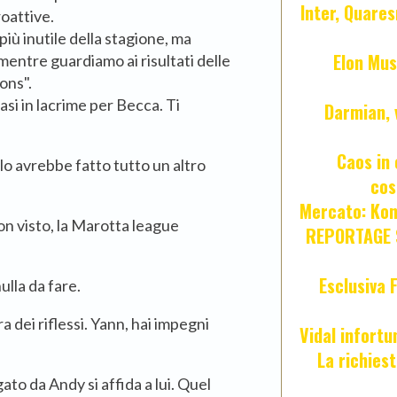
Inter, Quares
oattive.
 più inutile della stagione, ma
Elon Mus
mentre guardiamo ai risultati delle
ons".
asi in lacrime per Becca. Ti
Darmian, 
Caos in 
olo avrebbe fatto tutto un altro
cos
Mercato: Kond
non visto, la Marotta league
REPORTAGE S
Esclusiva 
nulla da fare.
 dei riflessi. Yann, hai impegni
Vidal infort
La richies
to da Andy si affida a lui. Quel