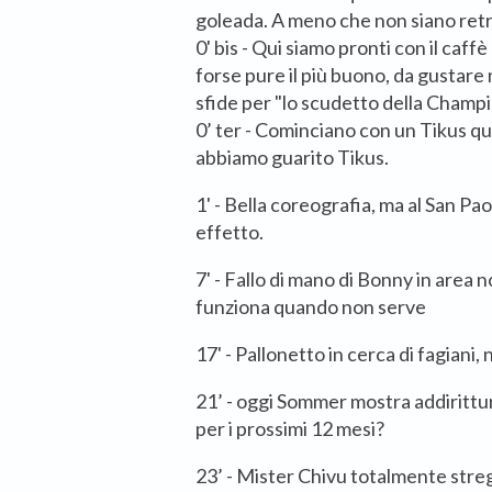
goleada. A meno che non siano retr
0' bis - Qui siamo pronti con il caffè
forse pure il più buono, da gustare 
sfide per "lo scudetto della Champi
0’ ter - Cominciano con un Tikus qu
abbiamo guarito Tikus.
1' - Bella coreografia, ma al San Pa
effetto.
7' - Fallo di mano di Bonny in area 
funziona quando non serve
17' - Pallonetto in cerca di fagiani, 
21’ - oggi Sommer mostra addirittura
per i prossimi 12 mesi?
23’ - Mister Chivu totalmente strega