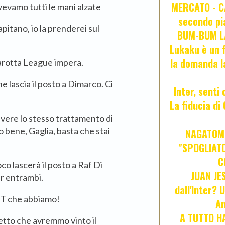
MERCATO - CA
vevamo tutti le mani alzate
secondo pia
apitano, io la prenderei sul
BUM-BUM LA
Lukaku è un f
la domanda l
Marotta League impera.
 lascia il posto a Dimarco. Ci
Inter, senti
La fiducia d
evere lo stesso trattamento di
mo bene, Gaglia, basta che stai
NAGATOMO
"SPOGLIATO
C
oco lascerà il posto a Raf Di
JUAN JE
r entrambi.
dall'Inter? 
TT che abbiamo!
An
A TUTTO HA
detto che avremmo vinto il