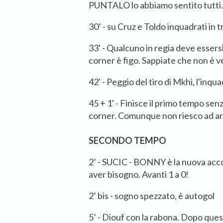
PUNTALO lo abbiamo sentito tutti. 
30’ - su Cruz e Toldo inquadrati in t
33' - Qualcuno in regia deve essersi
corner è figo. Sappiate che non è v
42' - Peggio del tiro di Mkhi, l'inqu
45 + 1' - Finisce il primo tempo s
corner. Comunque non riesco ad ar
SECONDO TEMPO
2’ - SUCIC - BONNY è la nuova acco
aver bisogno. Avanti 1 a 0!
2’ bis - sogno spezzato, è autogol
5’ - Diouf con la rabona. Dopo ques