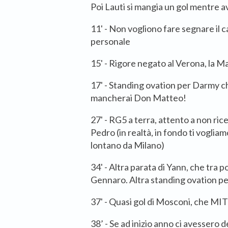
Poi Lauti si mangia un gol mentre a
11' - Non vogliono fare segnare il c
personale
15' - Rigore negato al Verona, la 
17' - Standing ovation per Darmy che
mancherai Don Matteo!
27' - RG5 a terra, attento a non ric
Pedro (in realtà, in fondo ti voglia
lontano da Milano)
34' - Altra parata di Yann, che tra p
Gennaro. Altra standing ovation pe
37' - Quasi gol di Mosconi, che MI
38’ - Se ad inizio anno ci avessero 