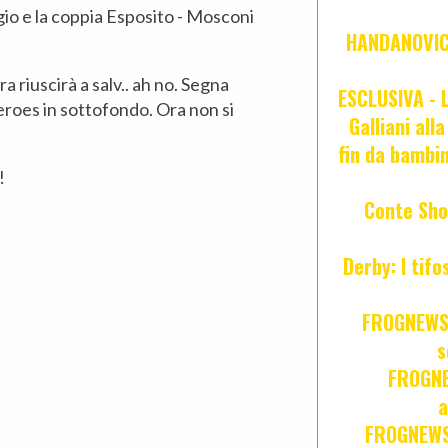
io e la coppia Esposito - Mosconi
HANDANOVIC:
a riuscirà a salv.. ah no. Segna
ESCLUSIVA - L
roes in sottofondo. Ora non si
Galliani all
fin da bambin
!
Conte Sho
Derby: I tif
FROGNEWS:
s
FROGNE
a
FROGNEWS: