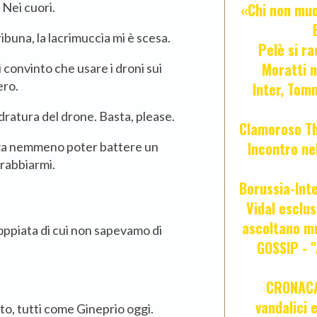
Nei cuori.
«Chi non muor
ribuna, la lacrimuccia mi è scesa.
Pelè si ra
Moratti n
 convinto che usare i droni sui
ero.
Inter, Tom
adratura del drone. Basta, please.
Clamoroso Tho
Incontro nel
enza nemmeno poter battere un
rabbiarmi.
Borussia-Inte
Vidal esclus
ascoltano mu
ppiata di cui non sapevamo di
GOSSIP - 
CRONACA 
vandalici 
to, tutti come Gineprio oggi.