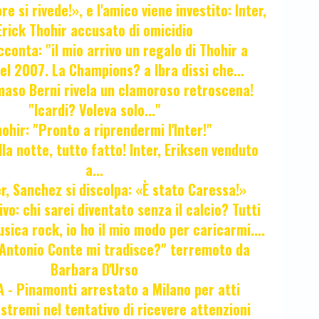
e si rivede!», e l'amico viene investito: Inter,
Erick Thohir accusato di omicidio
cconta: "il mio arrivo un regalo di Thohir a
el 2007. La Champions? a Ibra dissi che...
maso Berni rivela un clamoroso retroscena!
"Icardi? Voleva solo..."
hir: "Pronto a riprendermi l'Inter!"
la notte, tutto fatto! Inter, Eriksen venduto
a...
r, Sanchez si discolpa: «È stato Caressa!»
ivo: chi sarei diventato senza il calcio? Tutti
sica rock, io ho il mio modo per caricarmi....
"Antonio Conte mi tradisce?" terremoto da
Barbara D'Urso
- Pinamonti arrestato a Milano per atti
estremi nel tentativo di ricevere attenzioni