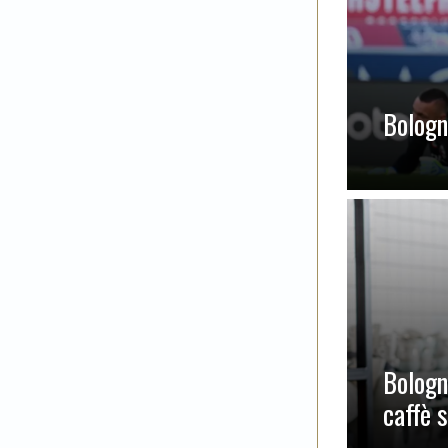
Bologna
Bologn
caffè 