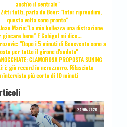
anch'io il centrale"
itti tutti, parla de Boer: "Inter riprendimi,
questa volta sono pronto"
oao Mario:"La mia bellezza una distrazione
r giocare bene" E Gabigol mi dice...
ozovic: "Dopo i 5 minuti di Benevento sono a
osto per tutto il girone d'andata"
ANOCCHIATE: CLAMOROSA PROPOSTA SUNING
ti: è già record in nerazzurro. Rilasciata
n'intervista più corta di 10 minuti
rticoli
24/05/2026