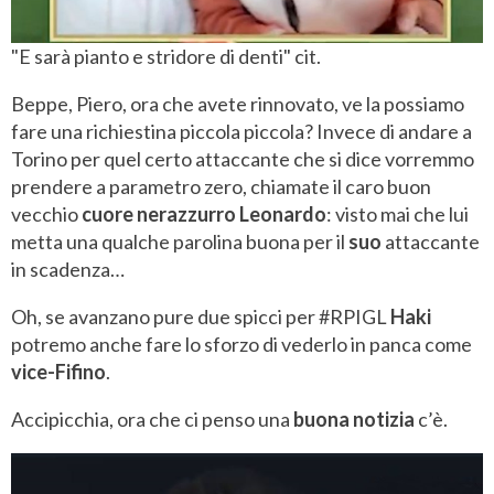
"E sarà pianto e stridore di denti" cit.
Beppe, Piero, ora che avete rinnovato, ve la possiamo
fare una richiestina piccola piccola? Invece di andare a
Torino per quel certo attaccante che si dice vorremmo
prendere a parametro zero, chiamate il caro buon
vecchio
cuore nerazzurro Leonardo
: visto mai che lui
metta una qualche parolina buona per il
suo
attaccante
in scadenza…
Oh, se avanzano pure due spicci per #RPIGL
Haki
potremo anche fare lo sforzo di vederlo in panca come
vice-Fifino
.
Accipicchia, ora che ci penso una
buona notizia
c’è.