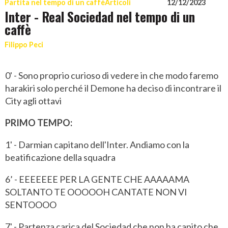
Partita nel tempo di un caffè
Articoli
12/12/2023
Inter - Real Sociedad nel tempo di un
caffè
Filippo Peci
0' - Sono proprio curioso di vedere in che modo faremo
harakiri solo perché il Demone ha deciso di incontrare il
City agli ottavi
PRIMO TEMPO:
1' - Darmian capitano dell'Inter. Andiamo con la
beatificazione della squadra
6’ - EEEEEEE PER LA GENTE CHE AAAAAMA
SOLTANTO TE OOOOOH CANTATE NON VI
SENTOOOO
7' - Partenza carica del Sociedad che non ha capito che