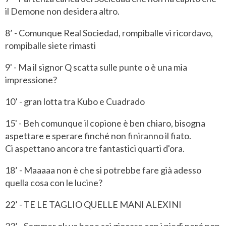
il Demone non desidera altro.
8’ - Comunque Real Sociedad, rompiballe vi ricordavo,
rompiballe siete rimasti
9' - Ma il signor Q scatta sulle punte o è una mia
impressione?
10’ - gran lotta tra Kubo e Cuadrado
15' - Beh comunque il copione è ben chiaro, bisogna
aspettare e sperare finché non finiranno il fiato.
Ci aspettano ancora tre fantastici quarti d'ora.
18’ - Maaaaa non è che si potrebbe fare già adesso
quella cosa con le lucine?
22’ - TE LE TAGLIO QUELLE MANI ALEXINI
23’ - Sommer ok va bene sai giocare con i piedi peró non