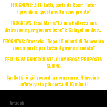
FROGNEWS: Zitti tutti, parla de Boer: "Inter
riprendimi, questa volta sono pronto"
FROGNEWS: Joao Mario:"La mia bellezza una
distrazione per giocare bene" E Gabigol mi dice...
FROGNEWS: Brozovic: "Dopo i 5 minuti di Benevento
sono a posto per tutto il girone d'andata"
ESCLUSIVA RANOCCHIATE: CLAMOROSA PROPOSTA
SUNING
Spalletti: è già record in nerazzurro. Rilasciata
un'intervista più corta di 10 minuti
Articoli