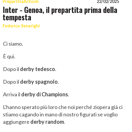
Prepartita
Articoli
22/02/2025
Inter - Genoa, il prepartita prima della
tempesta
Federico Senarighi
Ci siamo.
È qui.
Dopo il
derby tedesco
.
Dopo il
derby spagnolo
.
Arriva il
derby di Champions
.
L'hanno sperato più loro che noi perché ziopera già ci
stiamo cagando in mano di nostro figurati se voglio
aggiungere
derby random
.