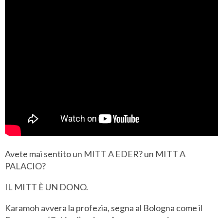
Avete mai sentito un MITT A EDER? un MITT A
PALACIO?
IL MITT È UN DONO.
Karamoh avvera la profezia, segna al Bologna come il