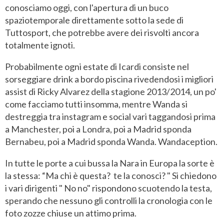
conosciamo oggi, con l'apertura di un buco
spaziotemporale direttamente sotto la sede di
Tuttosport, che potrebbe avere dei risvolti ancora
totalmente ignoti.
Probabilmente ogni estate di Icardi consiste nel
sorseggiare drink a bordo piscina rivedendosi i migliori
assist di Ricky Alvarez della stagione 2013/2014, un po'
come facciamo tutti insomma, mentre Wanda si
destreggia tra instagram e social vari taggandosi prima
a Manchester, poi a Londra, poi a Madrid sponda
Bernabeu, poi a Madrid sponda Wanda. Wandaception.
In tutte le porte a cui bussa la Nara in Europa la sorte è
la stessa: “Ma chi è questa? te la conosci? " Si chiedono
i vari dirigenti " No no" rispondono scuotendo la testa,
sperando che nessuno gli controlli la cronologia con le
foto zozze chiuse un attimo prima.