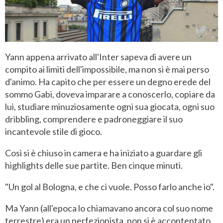
Yann appena arrivato all'Inter sapeva di avere un
compito ai limiti dell'impossibile, ma non si è mai perso
d'animo. Ha capito che per essere un degno erede del
sommo Gabi, doveva imparare a conoscerlo, copiare da
lui, studiare minuziosamente ogni sua giocata, ogni suo
dribbling, comprendere e padroneggiare il suo
incantevole stile di gioco.
Così si è chiuso in camera e ha iniziato a guardare gli
highlights delle sue partite. Ben cinque minuti.
"Un gol al Bologna, e che ci vuole. Posso farlo anche io".
Ma Yann (all'epoca lo chiamavano ancora col suo nome
terrestre) era un perfezionista, non si è accontentato.