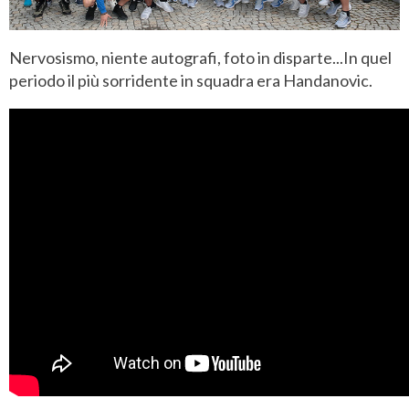
Nervosismo, niente autografi, foto in disparte...In quel
periodo il più sorridente in squadra era Handanovic.