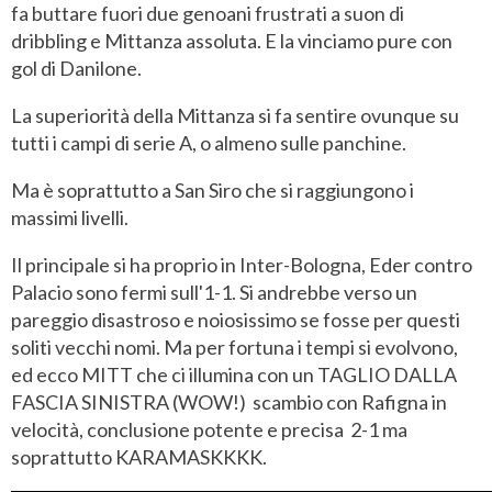
fa buttare fuori due genoani frustrati a suon di
dribbling e Mittanza assoluta. E la vinciamo pure con
gol di Danilone.
La superiorità della Mittanza si fa sentire ovunque su
tutti i campi di serie A, o almeno sulle panchine.
Ma è soprattutto a San Siro che si raggiungono i
massimi livelli.
Il principale si ha proprio in Inter-Bologna, Eder contro
Palacio sono fermi sull'1-1. Si andrebbe verso un
pareggio disastroso e noiosissimo se fosse per questi
soliti vecchi nomi. Ma per fortuna i tempi si evolvono,
ed ecco MITT che ci illumina con un TAGLIO DALLA
FASCIA SINISTRA (WOW!) scambio con Rafigna in
velocità, conclusione potente e precisa 2-1 ma
soprattutto KARAMASKKKK.