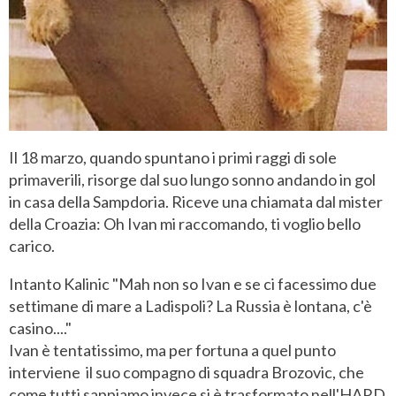
Il 18 marzo, quando spuntano i primi raggi di sole
primaverili, risorge dal suo lungo sonno andando in gol
in casa della Sampdoria. Riceve una chiamata dal mister
della Croazia: Oh Ivan mi raccomando, ti voglio bello
carico.
Intanto Kalinic "Mah non so Ivan e se ci facessimo due
settimane di mare a Ladispoli? La Russia è lontana, c'è
casino...."
Ivan è tentatissimo, ma per fortuna a quel punto
interviene il suo compagno di squadra Brozovic, che
come tutti sappiamo invece si è trasformato nell'HARD