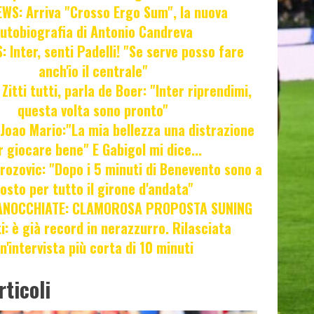
WS: Arriva "Crosso Ergo Sum", la nuova
utobiografia di Antonio Candreva
 Inter, senti Padelli! "Se serve posso fare
anch'io il centrale"
itti tutti, parla de Boer: "Inter riprendimi,
questa volta sono pronto"
oao Mario:"La mia bellezza una distrazione
r giocare bene" E Gabigol mi dice...
ozovic: "Dopo i 5 minuti di Benevento sono a
osto per tutto il girone d'andata"
ANOCCHIATE: CLAMOROSA PROPOSTA SUNING
ti: è già record in nerazzurro. Rilasciata
n'intervista più corta di 10 minuti
rticoli