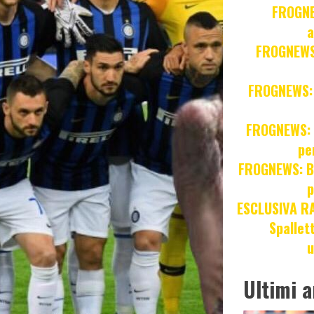
FROGNE
a
FROGNEWS:
FROGNEWS: Z
FROGNEWS: J
pe
FROGNEWS: Br
p
ESCLUSIVA R
Spallet
u
Ultimi a