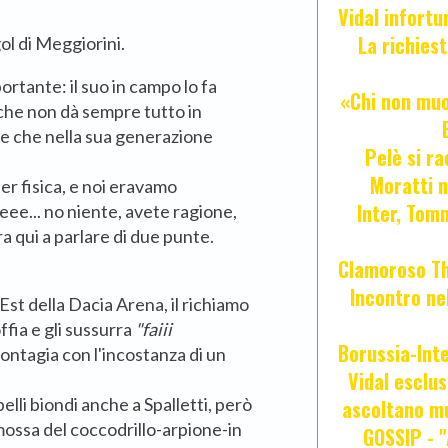
Vidal infort
La richies
ol di Meggiorini.
rtante: il suo in campo lo fa
«Chi non muor
che non dà sempre tutto in
e che nella sua generazione
Pelè si ra
Moratti n
r fisica, e noi eravamo
Inter, Tom
eee... no niente, avete ragione,
 qui a parlare di due punte.
Clamoroso Tho
Incontro nel
'Est della Dacia Arena, il richiamo
fia e gli sussurra
"faiii
Borussia-Inte
contagia con l'incostanza di un
Vidal esclus
pelli biondi anche a Spalletti, però
ascoltano mu
mossa del coccodrillo-arpione-in
GOSSIP - 