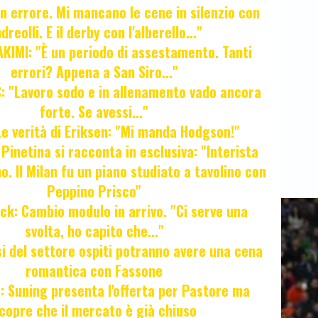
Un errore. Mi mancano le cene in silenzio con
dreolli. E il derby con l'alberello..."
KIMI: "È un periodo di assestamento. Tanti
errori? Appena a San Siro..."
 "Lavoro sodo e in allenamento vado ancora
forte. Se avessi..."
e verità di Eriksen: "Mi manda Hodgson!"
a Pinetina si racconta in esclusiva: "Interista
o. Il Milan fu un piano studiato a tavolino con
Peppino Prisco"
ck: Cambio modulo in arrivo. "Ci serve una
svolta, ho capito che..."
osi del settore ospiti potranno avere una cena
romantica con Fassone
 Suning presenta l'offerta per Pastore ma
copre che il mercato è già chiuso