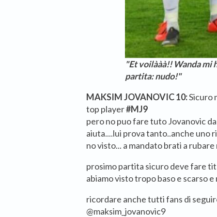
"Et voilààà!! Wanda mi 
partita: nudo!"
MAKSIM JOVANOVIC 10:
Sicuro 
top player
#MJ9
pero no puo fare tuto Jovanovic da 
aiuta....lui prova tanto..anche uno 
no visto... a mandato brati a rubare
prosimo partita sicuro deve fare t
abiamo visto tropo baso e scarso e n
ricordare anche tutti fans di seguir
@maksim_jovanovic9