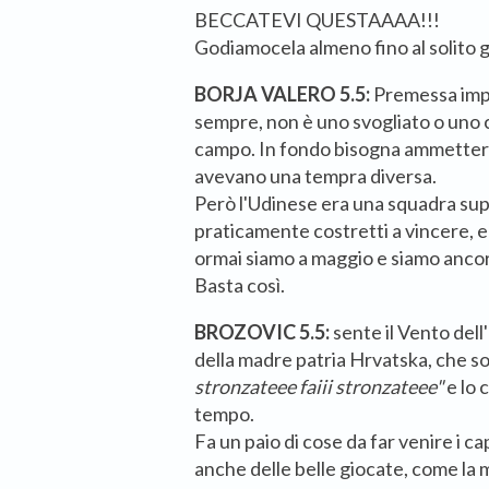
BECCATEVI QUESTAAAA!!!
Godiamocela almeno fino al solito g
BORJA VALERO 5.5:
Premessa impo
sempre, non è uno svogliato o uno 
campo. In fondo bisogna ammetter
avevano una tempra diversa.
Però l'Udinese era una squadra supe
praticamente costretti a vincere, e
ormai siamo a maggio e siamo ancora
Basta così.
BROZOVIC 5.5:
sente il Vento dell
della madre patria Hrvatska, che sof
stronzateee faiii stronzateee"
e lo 
tempo.
Fa un paio di cose da far venire i ca
anche delle belle giocate, come la 