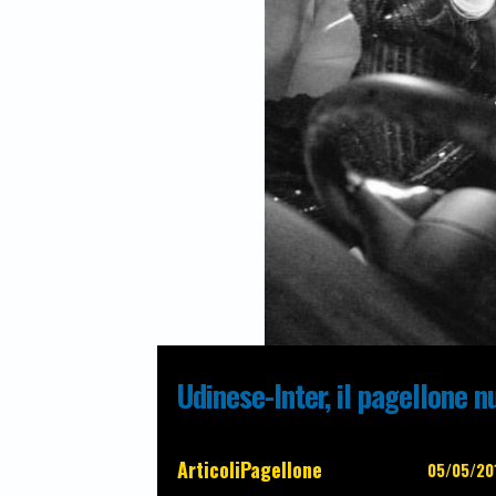
Udinese-Inter, il pagellone n
Articoli
Pagellone
05/05/20