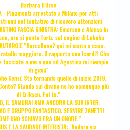
Barbara D'Urso
- Pinamonti arrestato a Milano per atti
estremi nel tentativo di ricevere attenzioni
STING FASCIA SINISTRA: Emerson e Alonso in
no, ora si punta forte sul cugino di Lukaku
UTARO!!! "Barcellona? qui mi sento a casa.
ratello maggiore. Il rapporto con Icardi? Che
a facciate a me e non ad Agustina mi riempie
di gioia"
 che Sensi! Sto tornando quello di inizio 2019.
i Conte? Stando sul divano ne ho comunque più
di Eriksen. Fai tu."
, IL SAMURAI AMA ANCORA LA SUA INTER:
IO E GRUPPO FANTASTICO. SERVIRE ZANETTI
OME UNO SCHIAVO ERA UN ONORE."
SUS E LA SAUDADE INTERISTA: "Andare via