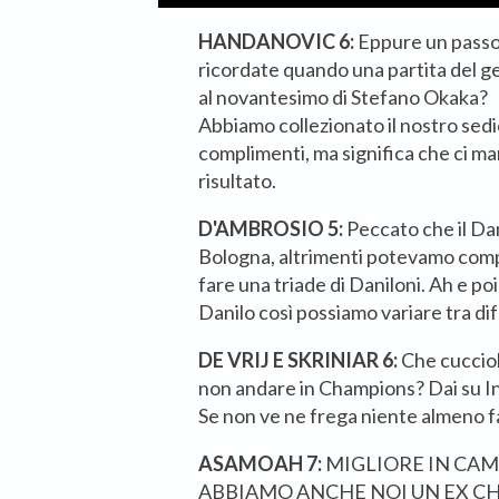
HANDANOVIC 6:
Eppure un passo 
ricordate quando una partita del g
al novantesimo di Stefano Okaka?
Abbiamo collezionato il nostro sed
complimenti, ma significa che ci ma
risultato.
D'AMBROSIO 5:
Peccato che il Dan
Bologna, altrimenti potevamo compra
fare una triade di Daniloni. Ah e po
Danilo così possiamo variare tra dife
DE VRIJ E
SKRINIAR 6:
Che cucciol
non andare in Champions? Dai su In
Se non ve ne frega niente almeno fa
ASAMOAH 7:
MIGLIORE IN CAM
ABBIAMO ANCHE NOI UN EX CH