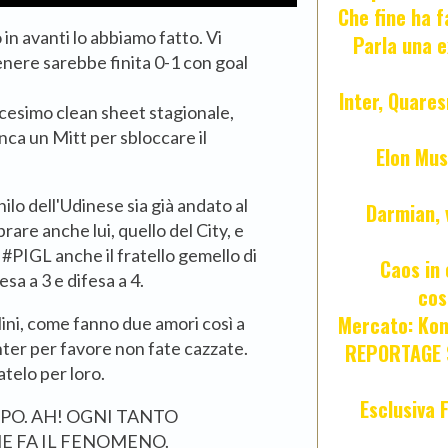
Che fine ha 
in avanti lo abbiamo fatto. Vi
Parla una e
enere sarebbe finita 0-1 con goal
Inter, Quares
icesimo clean sheet stagionale,
nca un Mitt per sbloccare il
Elon Mus
ilo dell'Udinese sia già andato al
Darmian, 
re anche lui, quello del City, e
i #PIGL anche il fratello gemello di
Caos in 
sa a 3 e difesa a 4.
cos
Mercato: Kond
ini, come fanno due amori così a
ter per favore non fate cazzate.
REPORTAGE S
telo per loro.
Esclusiva 
PO. AH! OGNI TANTO
E FA IL FENOMENO.