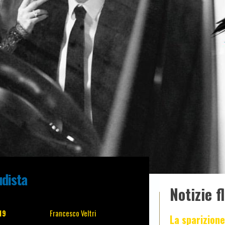
udista
Notizie f
19
Francesco Veltri
La sparizione