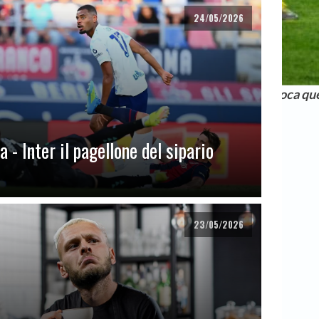
24/05/2026
N TRIER, TUTTI NUDI! VI VA? ALL'OLANDESE, chi gioca qu
 - Inter il pagellone del sipario
23/05/2026