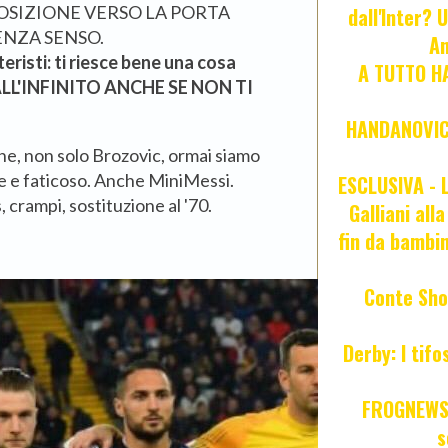
POSIZIONE VERSO LA PORTA
dall'Inter? 
ENZA SENSO.
An
teristi: ti riesce bene una cosa
A TUTTO HA
 ALL'INFINITO ANCHE SE NON TI
HANDANOVIC:
one, non solo Brozovic, ormai siamo
nte e faticoso. Anche MiniMessi.
ESCLUSIVA - L
, crampi, sostituzione al '70.
Galliani all
fin da bambin
Conte Sho
Derby: I tif
FROGNEWS:
s