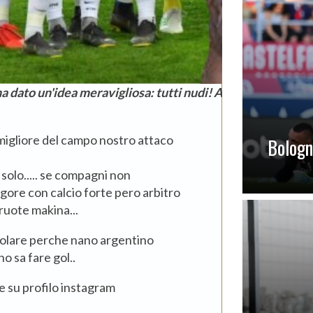
ha dato un'idea meravigliosa: tutti nudi! ALLA LARS VO
migliore del campo nostro attaco
Bologna
solo..... se compagni non
rigore con calcio forte pero arbitro
 ruote makina...
itolare perche nano argentino
o sa fare gol..
e su profilo instagram