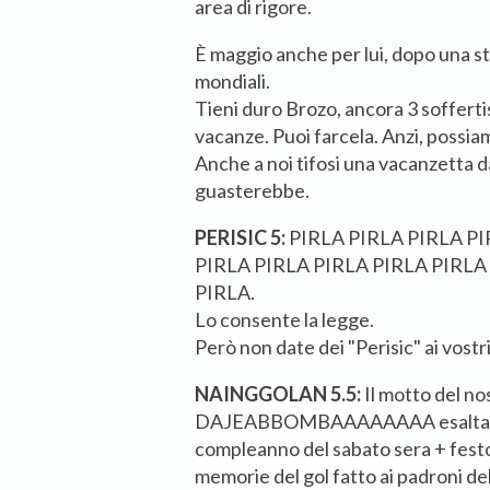
area di rigore.
È maggio anche per lui, dopo una s
mondiali.
Tieni duro Brozo, ancora 3 sofferti
vacanze. Puoi farcela. Anzi, possia
Anche a noi tifosi una vacanzetta 
guasterebbe.
PERISIC 5:
PIRLA PIRLA PIRLA PI
PIRLA PIRLA PIRLA PIRLA PIRLA
PIRLA.
Lo consente la legge.
Però non date dei "Perisic" ai vost
NAINGGOLAN 5.5:
Il motto del no
DAJEABBOMBAAAAAAAA esaltato d
compleanno del sabato sera + festo
memorie del gol fatto ai padroni dell