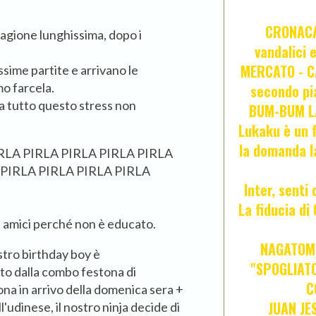
CRONACA 
tagione lunghissima, dopo i
vandalici 
MERCATO - CA
ssime partite e arrivano le
mo farcela.
secondo pia
da tutto questo stress non
BUM-BUM LA
Lukaku è un f
la domanda l
RLA PIRLA PIRLA PIRLA PIRLA
 PIRLA PIRLA PIRLA PIRLA
Inter, senti
La fiducia d
ri amici perché non è educato.
NAGATOMO
stro birthday boy è
"SPOGLIATO
alla combo festona di
C
na in arrivo della domenica sera +
JUAN JE
'udinese, il nostro ninja decide di