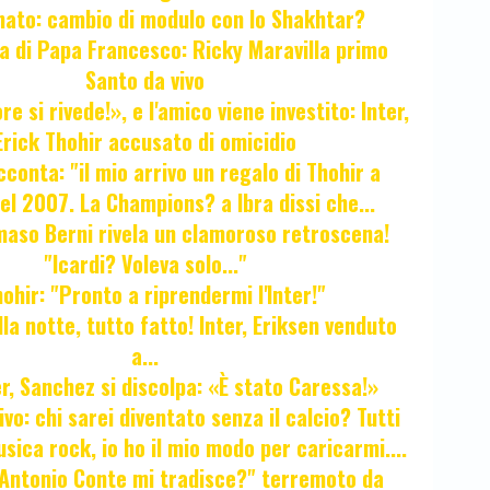
unato: cambio di modulo con lo Shakhtar?
ta di Papa Francesco: Ricky Maravilla primo
Santo da vivo
e si rivede!», e l'amico viene investito: Inter,
Erick Thohir accusato di omicidio
cconta: "il mio arrivo un regalo di Thohir a
el 2007. La Champions? a Ibra dissi che...
maso Berni rivela un clamoroso retroscena!
"Icardi? Voleva solo..."
hir: "Pronto a riprendermi l'Inter!"
la notte, tutto fatto! Inter, Eriksen venduto
a...
r, Sanchez si discolpa: «È stato Caressa!»
ivo: chi sarei diventato senza il calcio? Tutti
sica rock, io ho il mio modo per caricarmi....
"Antonio Conte mi tradisce?" terremoto da