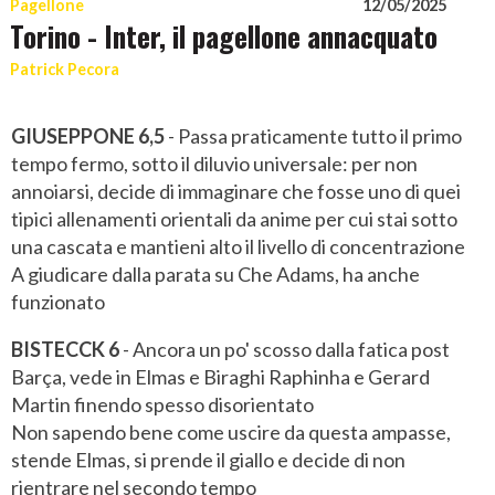
Pagellone
12/05/2025
Torino - Inter, il pagellone annacquato
Patrick Pecora
GIUSEPPONE 6,5
- Passa praticamente tutto il primo
tempo fermo, sotto il diluvio universale: per non
annoiarsi, decide di immaginare che fosse uno di quei
tipici allenamenti orientali da anime per cui stai sotto
una cascata e mantieni alto il livello di concentrazione
A giudicare dalla parata su Che Adams, ha anche
funzionato
BISTECCK 6
- Ancora un po' scosso dalla fatica post
Barça, vede in Elmas e Biraghi Raphinha e Gerard
Martin finendo spesso disorientato
Non sapendo bene come uscire da questa ampasse,
stende Elmas, si prende il giallo e decide di non
rientrare nel secondo tempo