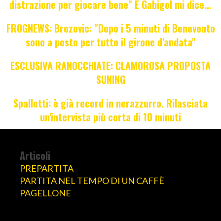
distrazione per giocare bene" E Gabigol mi dice...
FROGNEWS: Brozovic: "Dopo i 5 minuti di Benevento
sono a posto per tutto il girone d'andata"
ESCLUSIVA RANOCCHIATE: CLAMOROSA PROPOSTA
SUNING
Spalletti: è già record in nerazzurro. Rilasciata
un'intervista più corta di 10 minuti
Articoli
PREPARTITA
PARTITA NEL TEMPO DI UN CAFFÈ
PAGELLONE