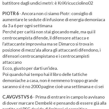
battitore dagli undici metri: è KriKricucciolino02
PIOTR 6
- Ancora non ci siamo Piotr: consiglio di
aumentare le sedute di infusione di energia demoniaca
da 3 a 6 per ogni settimana
Perché per carità non stai giocando male, ma qui il
centrocampista difende, il difensore attacca e
l'attaccante improvvisa ma se Dimarco si trova in
posizione di mezz'ala allora gli attaccanti difendono, i
difensori centrocampistano e i centrocampisti
attaccano
Ecco, giusto per darti un'idea.
Poi quando hai tempo hai il libro delle tattiche
demoniache a casa, non è nemmeno troppo grande
saranno si è no 2000 pagine cioè una settimana e ci sei
C.AVGVSTVS 6
- Prima di entrare in campo lo avvisano
di dover marcare Dembelè e pensando di essere già alla
partita col PSG decide di limitarsi al compitino