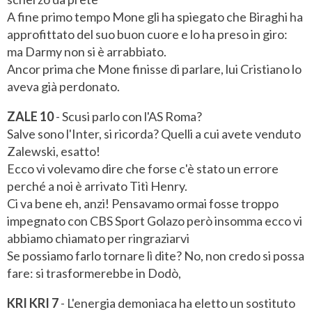
A fine primo tempo Mone gli ha spiegato che Biraghi ha
approfittato del suo buon cuore e lo ha preso in giro:
ma Darmy non si è arrabbiato.
Ancor prima che Mone finisse di parlare, lui Cristiano lo
aveva già perdonato.
ZALE 10
- Scusi parlo con l'AS Roma?
Salve sono l'Inter, si ricorda? Quelli a cui avete venduto
Zalewski, esatto!
Ecco vi volevamo dire che forse c'è stato un errore
perché a noi è arrivato Titì Henry.
Ci va bene eh, anzi! Pensavamo ormai fosse troppo
impegnato con CBS Sport Golazo però insomma ecco vi
abbiamo chiamato per ringraziarvi
Se possiamo farlo tornare lì dite? No, non credo si possa
fare: si trasformerebbe in Dodò,
KRI KRI 7
- L'energia demoniaca ha eletto un sostituto