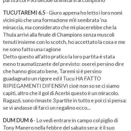
TUCUTAREMI 6,5
- Giuro appena ho letto i loro nomi
vicini più che una formazione m'è sembrata 'na
minaccia, ma considerato che mi piacerebbe che la
Thula arrivi alla finale di Champions senza muscoli
tenuti insieme con lo scotch, ho accettato la cosa e me
ne sono fatto una ragione
Detto questo all'atto pratico la loro partita è stata
meno traumatizzante del previsto: oserei persino dire
che hanno giocato bene, Taremi si è persino
guadagnato un rigore ed il Tucu HA FATTO
RIPIEGAMENTI DIFENSIVI cioè non so se ci siamo
capiti, altro che il gol di Acerbi questo è un miracolo.
Ragazzi, sono rimaste 3 partite in tutto e poi ci si pensa:
se vi andasse di farci un regalino ecco...
DUM DUM 6
- Lo vedi entrare in campo col piglio di
Tony Manero nella febbre del sabato sera: è il suo