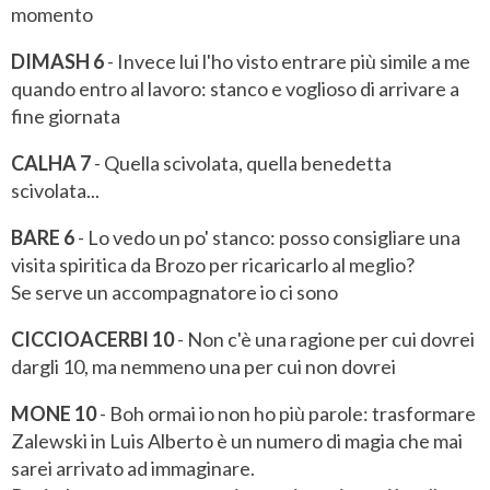
momento
DIMASH 6
- Invece lui l'ho visto entrare più simile a me
quando entro al lavoro: stanco e voglioso di arrivare a
fine giornata
CALHA 7
- Quella scivolata, quella benedetta
scivolata...
BARE 6
- Lo vedo un po' stanco: posso consigliare una
visita spiritica da Brozo per ricaricarlo al meglio?
Se serve un accompagnatore io ci sono
CICCIOACERBI 10
- Non c'è una ragione per cui dovrei
dargli 10, ma nemmeno una per cui non dovrei
MONE 10
- Boh ormai io non ho più parole: trasformare
Zalewski in Luis Alberto è un numero di magia che mai
sarei arrivato ad immaginare.