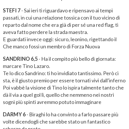
STEFI 7
- Sai ieri ti riguardavo e ripensavo ai tempi
passati, in cui una relazione tossica con il tuo vicino di
reparto dal nome che era già di per sé una red flag, ti
aveva fatto perdere la strada maestra.
E guardati invece oggi: sicuro, leonino, rigettando il
Che manco fossi un membro di Forza Nuova
SANDRINO 6,5
- Ha il compito più bello di giornata:
marcare Tino Lazaro.
Te lo dico Sandrino: ti ho invidiato tantissimo. Però ci
sta, è il giusto premio per essere tornati vivi dall'inferno
Poi vabbè la visione di Tino lo ispira talmente tanto che
dà il via a quel gol lì, quello che nemmeno nei nostri
sogni più spinti avremmo potuto immaginare
DARMY 6
- Biraghi lo ha convinto a farlo passare più
volte dicendogli che sarebbe stato un fantastico
scherzo da prete