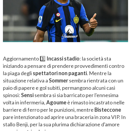
Aggiornamento 3️⃣
Incassi stadio
: la società sta
iniziando a pensare di prendere provvedimenti contro
la piaga degli
spettatori non paganti
. Mentre la
situazione relativa a
Sommer
sembra rientrata con un
paio di papere e gol subiti, permangono alcuni casi
spinosi:
Sensi
sembra si sia barricato per l'ennesima
volta in infermeria,
Agoume
è rimasto incastrato nelle
barriere di ferro per le punizioni, mentre
Bisteccone
pare intenzionato ad aprire una braceria in zona VIP. In
stallo Benji, per la sua plurima dichiarazione d'amore