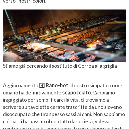
verso i nostri colori.
Stiamo già cercando il sostituto di Correa alla griglia
Aggiornamento 4️⃣
Rano-bot
: il nostro simpatico non-
umano ha definitivamente
scapocciato
. L'abbiamo
ingaggiato per semplificarci la vita, ci troviamo a
scrivere su tavolette cerate trascritte da uno sloveno
disoccupato che tira spesso sassi ai cani. Non sappiamo
chi sia, ci ha passato il contatto la società, voleva
reintegrare vecchi signori rimasti senza lavoro in tarda