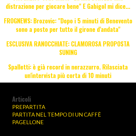
distrazione per giocare bene" E Gabigol mi dice...
FROGNEWS: Brozovic: "Dopo i 5 minuti di Benevento
sono a posto per tutto il girone d'andata"
ESCLUSIVA RANOCCHIATE: CLAMOROSA PROPOSTA
SUNING
Spalletti: è già record in nerazzurro. Rilasciata
un'intervista più corta di 10 minuti
Articoli
PREPARTITA
PARTITA NEL TEMPO DI UN CAFFÈ
PAGELLONE