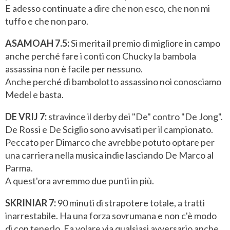
E adesso continuate a dire che non esco, che non mi
tuffo e che non paro.
ASAMOAH 7.5:
Si merita il premio di migliore in campo
anche perché fare i conti con Chucky la bambola
assassina non è facile per nessuno.
Anche perché di bambolotto assassino noi conosciamo
Medel e basta.
DE VRIJ 7:
stravince il derby dei "De" contro "De Jong".
De Rossi e De Sciglio sono avvisati per il campionato.
Peccato per Dimarco che avrebbe potuto optare per
una carriera nella musica indie lasciando De Marco al
Parma.
A quest'ora avremmo due punti in più.
SKRINIAR 7:
90 minuti di strapotere totale, a tratti
inarrestabile. Ha una forza sovrumana e non c'è modo
di con tenerlo. Fa volare via qualsiasi avversario anche