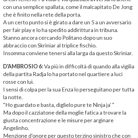
con una semplice spallata, come il malcapitato De Jong
che è finito nella rete della porta.
A un certo punto si è girato a dare un 5 a un avversario
per fair play e lo ha spedito addirittura in tribuna.
Stanno ancora cercando Politano dopo un suo
abbraccio con Skriniar al triplice fischio.
Insomma conviene tenersi alla larga da questo Skriniar.
D'AMBROSIO 6:
Va più in difficoltà di quando alla vigilia
della partita Radja lo ha portato nel quartiere a luci
rosse con lui.
I sensi di colpa per la sua Enza lo perseguitano per tutta
la notte.
"Ho guardato e basta, diglielo pure te Ninja ja' "
Ma dopo il cazziatone della moglie fatica a trovare la
giusta concentrazione e le misure per arginare
Angelinho.
Menzione d'onore per questo terzino sinistro che con