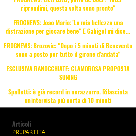
riprendimi, questa volta sono pronto"
FROGNEWS: Joao Mario:"La mia bellezza una
distrazione per giocare bene" E Gabigol mi dice...
FROGNEWS: Brozovic: "Dopo i 5 minuti di Benevento
sono a posto per tutto il girone d'andata"
ESCLUSIVA RANOCCHIATE: CLAMOROSA PROPOSTA
SUNING
Spalletti: è già record in nerazzurro. Rilasciata
un'intervista più corta di 10 minuti
Articoli
PREPARTITA