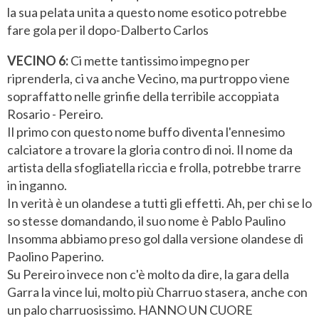
la sua pelata unita a questo nome esotico potrebbe
fare gola per il dopo-Dalberto Carlos
VECINO 6:
Ci mette tantissimo impegno per
riprenderla, ci va anche Vecino, ma purtroppo viene
sopraffatto nelle grinfie della terribile accoppiata
Rosario - Pereiro.
Il primo con questo nome buffo diventa l'ennesimo
calciatore a trovare la gloria contro di noi. Il nome da
artista della sfogliatella riccia e frolla, potrebbe trarre
in inganno.
In verità è un olandese a tutti gli effetti. Ah, per chi se lo
so stesse domandando, il suo nome è Pablo Paulino
Insomma abbiamo preso gol dalla versione olandese di
Paolino Paperino.
Su Pereiro invece non c'è molto da dire, la gara della
Garra la vince lui, molto più Charruo stasera, anche con
un palo charruosissimo. HANNO UN CUORE