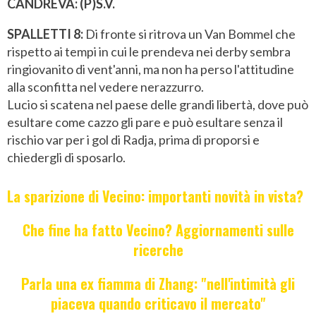
CANDREVA: (P)S.V.
SPALLETTI 8:
Di fronte si ritrova un Van Bommel che
rispetto ai tempi in cui le prendeva nei derby sembra
ringiovanito di vent'anni, ma non ha perso l'attitudine
alla sconfitta nel vedere nerazzurro.
Lucio si scatena nel paese delle grandi libertà, dove può
esultare come cazzo gli pare e può esultare senza il
rischio var per i gol di Radja, prima di proporsi e
chiedergli di sposarlo.
La sparizione di Vecino: importanti novità in vista?
Che fine ha fatto Vecino? Aggiornamenti sulle
ricerche
Parla una ex fiamma di Zhang: "nell'intimità gli
piaceva quando criticavo il mercato"