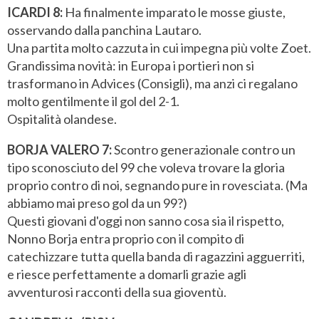
ICARDI 8:
Ha finalmente imparato le mosse giuste,
osservando dalla panchina Lautaro.
Una partita molto cazzuta in cui impegna più volte Zoet.
Grandissima novità: in Europa i portieri non si
trasformano in Advices (Consigli), ma anzi ci regalano
molto gentilmente il gol del 2-1.
Ospitalità olandese.
BORJA VALERO 7:
Scontro generazionale contro un
tipo sconosciuto del 99 che voleva trovare la gloria
proprio contro di noi, segnando pure in rovesciata. (Ma
abbiamo mai preso gol da un 99?)
Questi giovani d'oggi non sanno cosa sia il rispetto,
Nonno Borja entra proprio con il compito di
catechizzare tutta quella banda di ragazzini agguerriti,
e riesce perfettamente a domarli grazie agli
avventurosi racconti della sua gioventù.