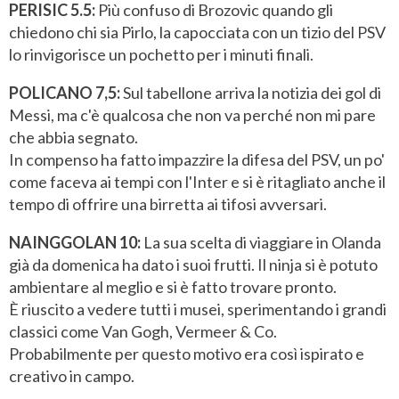
PERISIC 5.5:
Più confuso di Brozovic quando gli
chiedono chi sia Pirlo, la capocciata con un tizio del PSV
lo rinvigorisce un pochetto per i minuti finali.
POLICANO 7,5:
Sul tabellone arriva la notizia dei gol di
Messi, ma c'è qualcosa che non va perché non mi pare
che abbia segnato.
In compenso ha fatto impazzire la difesa del PSV, un po'
come faceva ai tempi con l'Inter e si è ritagliato anche il
tempo di offrire una birretta ai tifosi avversari.
NAINGGOLAN 10:
La sua scelta di viaggiare in Olanda
già da domenica ha dato i suoi frutti. Il ninja si è potuto
ambientare al meglio e si è fatto trovare pronto.
È riuscito a vedere tutti i musei, sperimentando i grandi
classici come Van Gogh, Vermeer & Co.
Probabilmente per questo motivo era così ispirato e
creativo in campo.