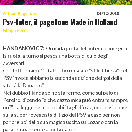
Articoli
Pagellone
04/10/2018
Psv-Inter, il pagellone Made in Holland
Filippo Peci
HANDANOVIC 7:
Ormai la porta dell'inter è come gira
la ruota, a turno si pesca una botta di culo degli
avversari.
Col Tottenham c'è stato il tiro deviato "stile Chiesa", col
PSV invece abbiamo la seconda edizione del gol della
vita "à la Dimarco"
Nel dubbio Handa se ne sta fermo, come sul palo di
Pereiro, dicendo "e che cazzo mica può entrare sempre
no?" La legge delle probabilità gli dà ragione, così come
sulla super rovesciata di tizio del PSV a caso per non
parlare poi della sua magica uscita su Lozano con la
paratona vincente a metà campo.