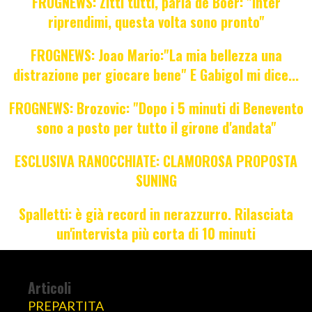
FROGNEWS: Zitti tutti, parla de Boer: "Inter
riprendimi, questa volta sono pronto"
FROGNEWS: Joao Mario:"La mia bellezza una
distrazione per giocare bene" E Gabigol mi dice...
FROGNEWS: Brozovic: "Dopo i 5 minuti di Benevento
sono a posto per tutto il girone d'andata"
ESCLUSIVA RANOCCHIATE: CLAMOROSA PROPOSTA
SUNING
Spalletti: è già record in nerazzurro. Rilasciata
un'intervista più corta di 10 minuti
Articoli
PREPARTITA