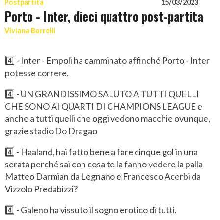
Postpartita
15/03/2023
Porto - Inter, dieci quattro post-partita
Viviana Borrelli
4️⃣ - Inter - Empoli ha camminato affinché Porto - Inter
potesse correre.
4️⃣ - UN GRANDISSIMO SALUTO A TUTTI QUELLI
CHE SONO AI QUARTI DI CHAMPIONS LEAGUE e
anche a tutti quelli che oggi vedono macchie ovunque,
grazie stadio Do Dragao
4️⃣ - Haaland, hai fatto bene a fare cinque gol in una
serata perché sai con cosa te la fanno vedere la palla
Matteo Darmian da Legnano e Francesco Acerbi da
Vizzolo Predabizzi?
4️⃣ - Galeno ha vissuto il sogno erotico di tutti.