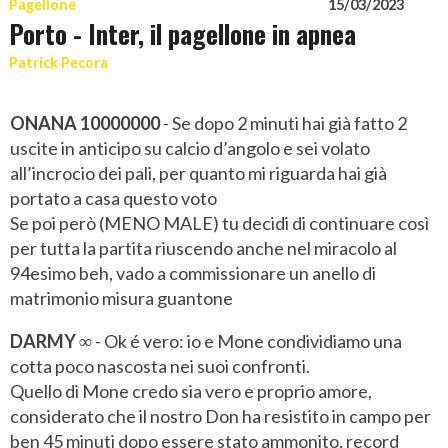
Pagellone
15/03/2023
Porto - Inter, il pagellone in apnea
Patrick Pecora
ONANA 10000000
- Se dopo 2 minuti hai già fatto 2
uscite in anticipo su calcio d’angolo e sei volato
all’incrocio dei pali, per quanto mi riguarda hai già
portato a casa questo voto
Se poi però (MENO MALE) tu decidi di continuare così
per tutta la partita riuscendo anche nel miracolo al
94esimo beh, vado a commissionare un anello di
matrimonio misura guantone
DARMY ∞
- Ok é vero: io e Mone condividiamo una
cotta poco nascosta nei suoi confronti.
Quello di Mone credo sia vero e proprio amore,
considerato che il nostro Don ha resistito in campo per
ben 45 minuti dopo essere stato ammonito, record