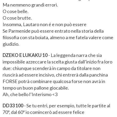
Ma nemmeno grandi errori.
O cose belle.
O cose brutte.
Insomma, Lautaro non é e non può essere
Se Parmenide può essere entrato nella storia della
filosofia con sta boiata, almeno a me fatela valere come
giudizio.
DZEKO E LUKAKU 10
- La leggenda narra che sia
impossibile azzeccare la scelta giusta dall’inizio fra loro
due: chiunque scenderà in campo da titolare non
riuscirà ad essere incisivo, chi entrerà dalla panchina
FORSE potrà combinare qualcosa forse non avrà in
tempo un buon pallone giocabile.
Ah, che bello l’Interismo <3
DD33 100
- Se tu entri, per esempio, tutte le partite al
70º, dal 60º io comincerò ad essere felice