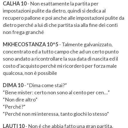
CALHA 10
- Non esattamente la partita per
impostazioni pulite da dietro, quindi si dedica al
recupero pallone e poi anche alle impostazioni pulite da
dietro perché a lui di che partita sia alla fine dei conti
non frega granché
MKHECOSTANZA 10^5
- Talmente galvanizzato,
concentrato ed a tutto campo che ad un certo punto
sono andato a ricontrollare la sua data di nascita ed il
costo d’acquisto perchè mi ricorderò per forza male
qualcosa, non è possibile
DIMA 10
- “Dima come stai?”
“Bene mister: certo non sono al cento per cen…”
“Non dire altro”
“Perché?”
“Perché non mi interessa, tanto giochi lo stesso”
LAUTI 10
- Non é che abbia fatto una gran partita.