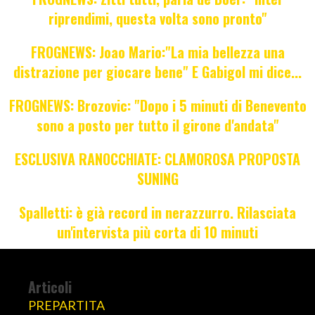
riprendimi, questa volta sono pronto"
FROGNEWS: Joao Mario:"La mia bellezza una
distrazione per giocare bene" E Gabigol mi dice...
FROGNEWS: Brozovic: "Dopo i 5 minuti di Benevento
sono a posto per tutto il girone d'andata"
ESCLUSIVA RANOCCHIATE: CLAMOROSA PROPOSTA
SUNING
Spalletti: è già record in nerazzurro. Rilasciata
un'intervista più corta di 10 minuti
Articoli
PREPARTITA