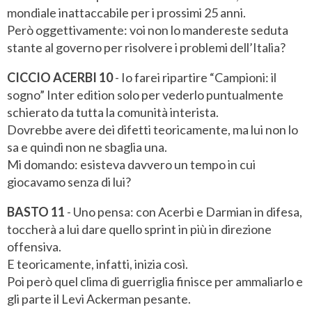
mondiale inattaccabile per i prossimi 25 anni.
Però oggettivamente: voi non lo mandereste seduta
stante al governo per risolvere i problemi dell’Italia?
CICCIO ACERBI 10
- Io farei ripartire “Campioni: il
sogno” Inter edition solo per vederlo puntualmente
schierato da tutta la comunità interista.
Dovrebbe avere dei difetti teoricamente, ma lui non lo
sa e quindi non ne sbaglia una.
Mi domando: esisteva davvero un tempo in cui
giocavamo senza di lui?
BASTO 11
- Uno pensa: con Acerbi e Darmian in difesa,
toccherà a lui dare quello sprint in più in direzione
offensiva.
E teoricamente, infatti, inizia così.
Poi però quel clima di guerriglia finisce per ammaliarlo e
gli parte il Levi Ackerman pesante.