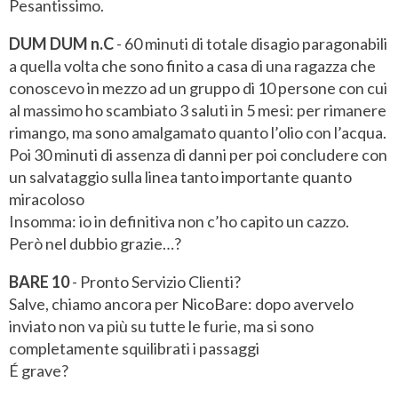
Pesantissimo.
DUM DUM n.C
- 60 minuti di totale disagio paragonabili
a quella volta che sono finito a casa di una ragazza che
conoscevo in mezzo ad un gruppo di 10 persone con cui
al massimo ho scambiato 3 saluti in 5 mesi: per rimanere
rimango, ma sono amalgamato quanto l’olio con l’acqua.
Poi 30 minuti di assenza di danni per poi concludere con
un salvataggio sulla linea tanto importante quanto
miracoloso
Insomma: io in definitiva non c’ho capito un cazzo.
Però nel dubbio grazie…?
BARE 10
- Pronto Servizio Clienti?
Salve, chiamo ancora per NicoBare: dopo avervelo
inviato non va più su tutte le furie, ma si sono
completamente squilibrati i passaggi
É grave?