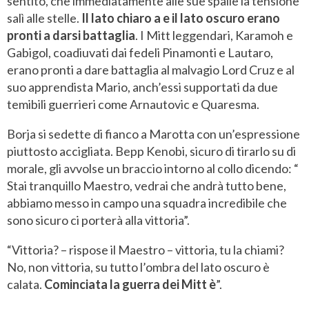
sentito, che immediatamente alle sue spalle la tensione
salì alle stelle.
Il lato chiaro a e il lato oscuro erano
pronti a darsi battaglia
. I Mitt leggendari, Karamoh e
Gabigol, coadiuvati dai fedeli Pinamonti e Lautaro,
erano pronti a dare battaglia al malvagio Lord Cruz e al
suo apprendista Mario, anch’essi supportati da due
temibili guerrieri come Arnautovic e Quaresma.
Borja si sedette di fianco a Marotta con un’espressione
piuttosto accigliata. Bepp Kenobi, sicuro di tirarlo su di
morale, gli avvolse un braccio intorno al collo dicendo: “
Stai tranquillo Maestro, vedrai che andrà tutto bene,
abbiamo messo in campo una squadra incredibile che
sono sicuro ci porterà alla vittoria”.
“Vittoria? – rispose il Maestro – vittoria, tu la chiami?
No, non vittoria, su tutto l’ombra del lato oscuro è
calata.
Cominciata la guerra dei Mitt è
”.