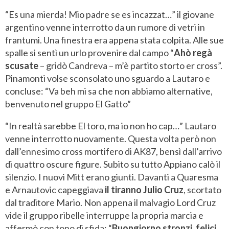
“Es una mierda! Mio padre se es incazzat…” il giovane
argentino venne interrotto da un rumore di vetri in
frantumi. Una finestra era appena stata colpita. Alle sue
spalle si sentì un urlo provenire dal campo “
Ahò regà
scusate
– gridò Candreva – m’è partito storto er cross”.
Pinamonti volse sconsolato uno sguardo a Lautaro e
concluse: “Va beh mi sa che non abbiamo alternative,
benvenuto nel gruppo El Gatto”
“In realtà sarebbe El toro, ma io non ho cap…” Lautaro
venne interrotto nuovamente. Questa volta però non
dall’ennesimo cross mortifero di AK87, bensì dall’arrivo
di quattro oscure figure. Subito su tutto Appiano calò il
silenzio. I nuovi Mitt erano giunti. Davanti a Quaresma
e Arnautovic capeggiava
il tiranno Julio Cruz
, scortato
dal traditore Mario. Non appena il malvagio Lord Cruz
vide il gruppo ribelle interruppe la propria marcia e
affermò con tono di sfida: “
Buongiorno stronzi, felici