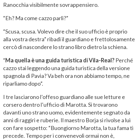
Ranocchia visibilmente sovrappensiero.
“Eh? Ma come cazzo parli?”
“Scusa, scusa. Volevo dire che il suo ufficio è proprio
alla vostra destra” ribadì il guardiano e frettolosamente
cercò di nascondere lo strano libro dietro la schiena.
“
Ma quella è una guida turistica di Vila-Real?
Perché
cazzo stai leggendo una guida turistica della versione
spagnola di Pavia? Va beh ora non abbiamo tempo, ne
riparliamo dopo”.
I tre lasciarono l’offeso guardiano alle sue letture e
corsero dentro l’ufficio di Marotta. Si trovarono
davanti uno strano uomo, evidentemente segnato da
anni di raggiri e ruberie. Il maestro Borja si rivolse a lui
con fare sospetto: “Buongiorno Marotta, la tua fama ti
precede. Tempo per i convenevoli ormai non è,