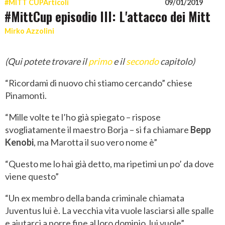
#MITT CUP
Articoli
09/01/2019
#MittCup episodio III: L'attacco dei Mitt
Mirko Azzolini
(Qui potete trovare il
primo
e il
secondo
capitolo)
“Ricordami di nuovo chi stiamo cercando” chiese
Pinamonti.
“Mille volte te l’ho già spiegato – rispose
svogliatamente il maestro Borja – si fa chiamare
Bepp
Kenobi
, ma Marotta il suo vero nome è”
“Questo me lo hai già detto, ma ripetimi un po’ da dove
viene questo”
“Un ex membro della banda criminale chiamata
Juventus lui è. La vecchia vita vuole lasciarsi alle spalle
e aiutarci a porre fine al loro dominio, lui vuole”.