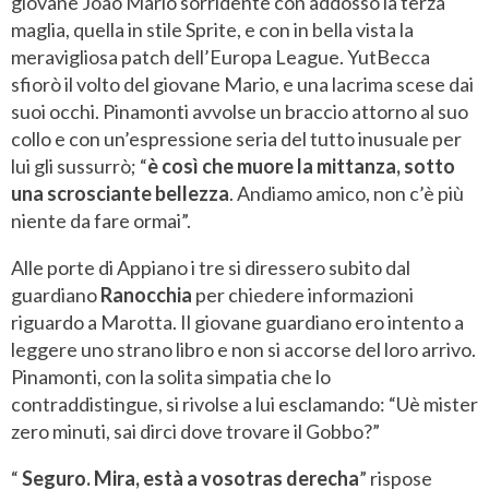
giovane Joao Mario sorridente con addosso la terza
maglia, quella in stile Sprite, e con in bella vista la
meravigliosa patch dell’Europa League. YutBecca
sfiorò il volto del giovane Mario, e una lacrima scese dai
suoi occhi. Pinamonti avvolse un braccio attorno al suo
collo e con un’espressione seria del tutto inusuale per
lui gli sussurrò; “
è così che muore la mittanza, sotto
una scrosciante bellezza
. Andiamo amico, non c’è più
niente da fare ormai”.
Alle porte di Appiano i tre si diressero subito dal
guardiano
Ranocchia
per chiedere informazioni
riguardo a Marotta. Il giovane guardiano ero intento a
leggere uno strano libro e non si accorse del loro arrivo.
Pinamonti, con la solita simpatia che lo
contraddistingue, si rivolse a lui esclamando: “Uè mister
zero minuti, sai dirci dove trovare il Gobbo?”
“
Seguro. Mira, està a vosotras derecha
” rispose