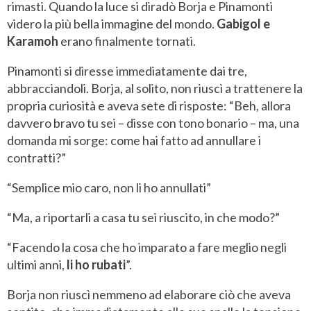
rimasti. Quando la luce si diradò Borja e Pinamonti
videro la più bella immagine del mondo.
Gabigol e
Karamoh
erano finalmente tornati.
Pinamonti si diresse immediatamente dai tre,
abbracciandoli. Borja, al solito, non riuscì a trattenere la
propria curiosità e aveva sete di risposte: “Beh, allora
davvero bravo tu sei – disse con tono bonario – ma, una
domanda mi sorge: come hai fatto ad annullare i
contratti?”
“Semplice mio caro, non li ho annullati”
“Ma, a riportarli a casa tu sei riuscito, in che modo?”
“Facendo la cosa che ho imparato a fare meglio negli
ultimi anni,
li ho rubati
”.
Borja non riuscì nemmeno ad elaborare ciò che aveva