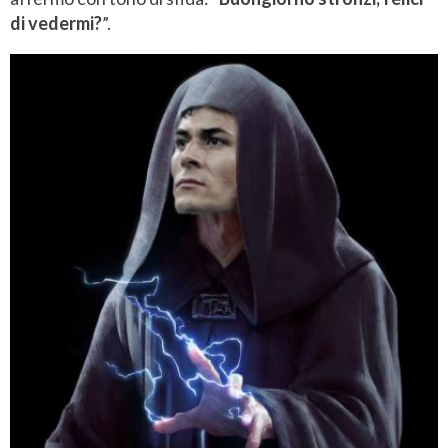
di vedermi?
”.