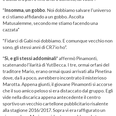
“
Insomma, un gobbo
. Noi dobbiamo salvare l’universo
e ci stiamo affidando a un gobbo. Ascolta
Matusalemme, secondo me stiamo facendo una
cazzata”
“Fidarci di Gabi noi dobbiamo. E comunque vecchio non
sono, gli stessi anni di CR7 io ho”.
“
Sì, e gli stessi addominali
” affermò Pinamonti,
scatenando l’ilarità di YutBecca. I tre, ormai orfani del
traditore Mario, erano ormai quasi arrivati alla Pinetina
dove, da lì a poco, avrebbero incontrato il misterioso
Marotta. Appena giunti, il giovane Pinamonti si accorse
che il suo amico peloso si era distaccato dal gruppo. Egli
vide nella discarica appena antecedente il centro
sportivo un vecchio cartellone pubblicitario risalente
alla stagione 2016/2017. Sopra vi era raffigurato un