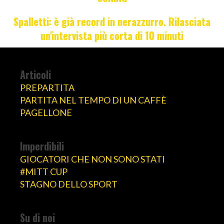
Spalletti: è già record in nerazzurro. Rilasciata
un'intervista più corta di 10 minuti
Articoli
PREPARTITA
PARTITA NEL TEMPO DI UN CAFFÈ
PAGELLONE
Imperdibili
GIOCATORI CHE NON SONO STATI
#MITT CUP
STAGNO DELLO SPORT
Su di noi