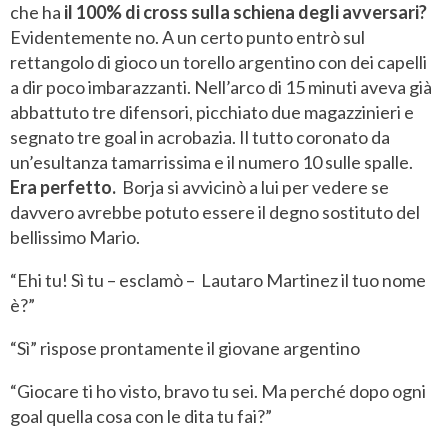
che ha
il 100% di cross sulla schiena degli avversari?
Evidentemente no. A un certo punto entrò sul
rettangolo di gioco un torello argentino con dei capelli
a dir poco imbarazzanti. Nell’arco di 15 minuti aveva già
abbattuto tre difensori, picchiato due magazzinieri e
segnato tre goal in acrobazia. Il tutto coronato da
un’esultanza tamarrissima e il numero 10 sulle spalle.
Era perfetto.
Borja si avvicinò a lui per vedere se
davvero avrebbe potuto essere il degno sostituto del
bellissimo Mario.
“Ehi tu! Sì tu – esclamò – Lautaro Martinez il tuo nome
è?”
“Sì” rispose prontamente il giovane argentino
“Giocare ti ho visto, bravo tu sei. Ma perché dopo ogni
goal quella cosa con le dita tu fai?”