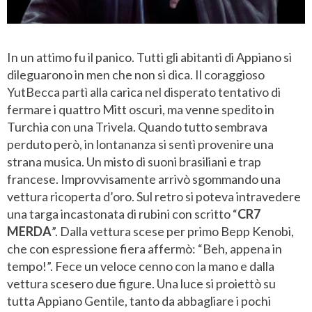
In un attimo fu il panico. Tutti gli abitanti di Appiano si
dileguarono in men che non si dica. Il coraggioso
YutBecca partì alla carica nel disperato tentativo di
fermare i quattro Mitt oscuri, ma venne spedito in
Turchia con una Trivela. Quando tutto sembrava
perduto però, in lontananza si sentì provenire una
strana musica. Un misto di suoni brasiliani e trap
francese. Improvvisamente arrivò sgommando una
vettura ricoperta d’oro. Sul retro si poteva intravedere
una targa incastonata di rubini con scritto “
CR7
MERDA
”. Dalla vettura scese per primo Bepp Kenobi,
che con espressione fiera affermò: “Beh, appena in
tempo!”. Fece un veloce cenno con la mano e dalla
vettura scesero due figure. Una luce si proiettò su
tutta Appiano Gentile, tanto da abbagliare i pochi