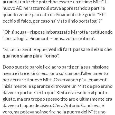
promettente
che potrebbe essere un ottimo Mitt”. Il
nuovo AD nerazzurro si stava apprestando a partire
quando venne placcato da Pinamonti che gridò: “Ehi
occhio di falco, per caso hai visto il mio portafogli?”
“Oh sì scusa – rispose imbarazzato Marotta restituendo
il portafogli a Pinamonti – pensavo fosse il mio”.
“Sì, certo. Senti Beppe,
vedi di farti passare il vizio che
qua non siamo più a Torino
”.
Dopo queste parole l’ex ladro partì per la sua missione
mentre i tre eroi si recarono sul campo d’allenamento
per cercare il nuovo Mitt. Osservando gli allenamenti
inizialmente le speranze di trovare un Mitt degno erano
davvero poche. Certo quel Keita era esotico al punto
giusto, ma era troppo spesso titolare e ultimamente era
davvero troppo decisivo. C’era Antonio Candreva è
vero, ma potevano inserire nella guerra dei Mitt uno