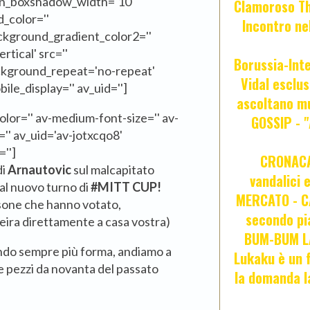
mn_boxshadow_width='10'
Clamoroso Tho
_color=''
Incontro nel
ckground_gradient_color2=''
tical' src=''
Borussia-Inte
ackground_repeat='no-repeat'
Vidal esclus
ile_display='' av_uid='']
ascoltano mu
color='' av-medium-font-size='' av-
GOSSIP - 
='' av_uid='av-jotxcqo8'
'']
CRONACA 
di
Arnautovic
sul malcapitato
vandalici 
al nuovo turno di
#MITT CUP!
MERCATO - CA
sone che hanno votato,
secondo pia
eira direttamente a casa vostra)
BUM-BUM LA
dendo sempre più forma, andiamo a
Lukaku è un f
ue pezzi da novanta del passato
la domanda l