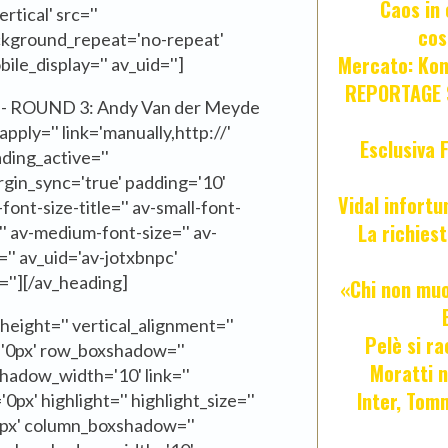
Caos in 
tical' src=''
cos
ackground_repeat='no-repeat'
Mercato: Kond
ile_display='' av_uid='']
REPORTAGE S
 - ROUND 3: Andy Van der Meyde
pply='' link='manually,http://'
Esclusiva 
ading_active=''
rgin_sync='true' padding='10'
Vidal infort
ont-size-title='' av-small-font-
La richies
='' av-medium-font-size='' av-
='' av_uid='av-jotxbnpc'
''][/av_heading]
«Chi non muor
_height='' vertical_alignment=''
Pelè si ra
='0px' row_boxshadow=''
Moratti n
adow_width='10' link=''
Inter, Tom
0px' highlight='' highlight_size=''
'0px' column_boxshadow=''