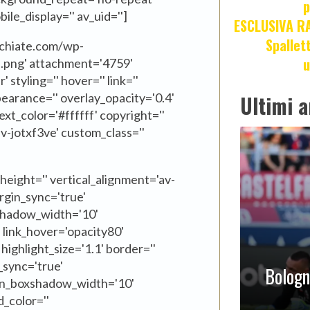
p
ile_display='' av_uid='']
ESCLUSIVA R
Spallet
cchiate.com/wp-
u
.png' attachment='4759'
 styling='' hover='' link=''
ppearance='' overlay_opacity='0.4'
Ultimi a
xt_color='#ffffff' copyright=''
v-jotxf3ve' custom_class=''
_height='' vertical_alignment='av-
argin_sync='true'
shadow_width='10'
' link_hover='opacity80'
highlight_size='1.1' border=''
_sync='true'
Bologna
mn_boxshadow_width='10'
_color=''