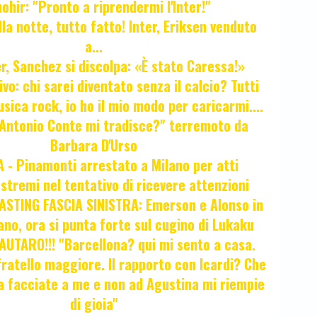
hir: "Pronto a riprendermi l'Inter!"
la notte, tutto fatto! Inter, Eriksen venduto
a...
r, Sanchez si discolpa: «È stato Caressa!»
ivo: chi sarei diventato senza il calcio? Tutti
sica rock, io ho il mio modo per caricarmi....
"Antonio Conte mi tradisce?" terremoto da
Barbara D'Urso
- Pinamonti arrestato a Milano per atti
estremi nel tentativo di ricevere attenzioni
STING FASCIA SINISTRA: Emerson e Alonso in
no, ora si punta forte sul cugino di Lukaku
UTARO!!! "Barcellona? qui mi sento a casa.
ratello maggiore. Il rapporto con Icardi? Che
a facciate a me e non ad Agustina mi riempie
di gioia"