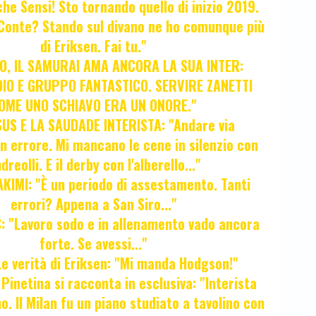
 che Sensi! Sto tornando quello di inizio 2019.
i Conte? Stando sul divano ne ho comunque più
di Eriksen. Fai tu."
, IL SAMURAI AMA ANCORA LA SUA INTER:
IO E GRUPPO FANTASTICO. SERVIRE ZANETTI
OME UNO SCHIAVO ERA UN ONORE."
SUS E LA SAUDADE INTERISTA: "Andare via
Un errore. Mi mancano le cene in silenzio con
dreolli. E il derby con l'alberello..."
KIMI: "È un periodo di assestamento. Tanti
errori? Appena a San Siro..."
 "Lavoro sodo e in allenamento vado ancora
forte. Se avessi..."
e verità di Eriksen: "Mi manda Hodgson!"
a Pinetina si racconta in esclusiva: "Interista
o. Il Milan fu un piano studiato a tavolino con