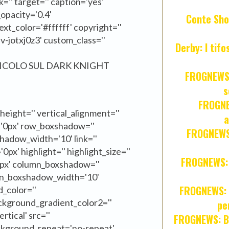
nk='' target='' caption='yes'
_opacity='0.4'
Conte Sho
xt_color='#ffffff' copyright=''
v-jotxj0z3' custom_class=''
Derby: I tif
TICOLO SUL DARK KNIGHT
FROGNEWS:
s
FROGNE
_height='' vertical_alignment=''
a
='0px' row_boxshadow=''
FROGNEWS:
adow_width='10' link=''
0px' highlight='' highlight_size=''
FROGNEWS: Z
'0px' column_boxshadow=''
mn_boxshadow_width='10'
FROGNEWS: J
_color=''
ckground_gradient_color2=''
pe
tical' src=''
FROGNEWS: Br
ackground_repeat='no-repeat'