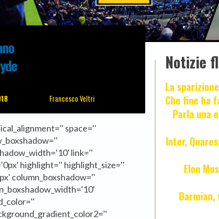
ano
Notizie f
eyde
La sparizione
Che fine ha 
018
Francesco Veltri
Parla una e
tical_alignment='' space=''
Inter, Quares
w_boxshadow=''
adow_width='10' link=''
0px' highlight='' highlight_size=''
Elon Mus
'0px' column_boxshadow=''
mn_boxshadow_width='10'
Darmian, 
_color=''
ckground_gradient_color2=''