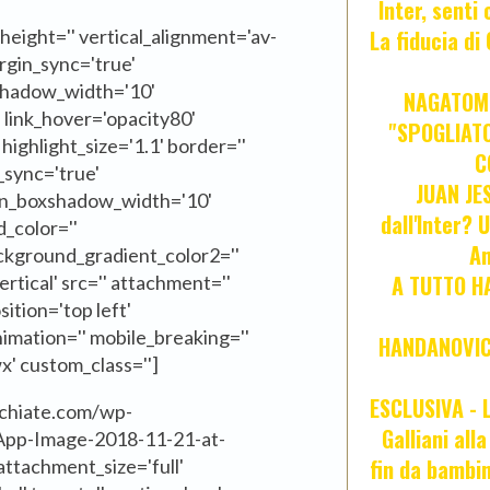
Inter, senti
_height='' vertical_alignment='av-
La fiducia d
argin_sync='true'
shadow_width='10'
NAGATOMO
' link_hover='opacity80'
"SPOGLIATO
highlight_size='1.1' border=''
C
_sync='true'
JUAN JE
mn_boxshadow_width='10'
dall'Inter? 
_color=''
An
ckground_gradient_color2=''
A TUTTO HA
tical' src='' attachment=''
ition='top left'
mation='' mobile_breaking=''
HANDANOVIC:
wx' custom_class='']
ESCLUSIVA - L
cchiate.com/wp-
Galliani all
pp-Image-2018-11-21-at-
fin da bambin
attachment_size='full'