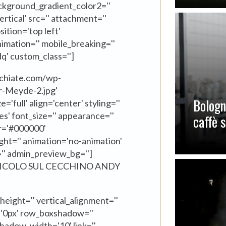
ckground_gradient_color2=''
tical' src='' attachment=''
ition='top left'
mation='' mobile_breaking=''
dq' custom_class='']
cchiate.com/wp-
r-Meyde-2.jpg'
Bologn
full' align='center' styling=''
yes' font_size='' appearance=''
caffè 
or='#000000'
ight='' animation='no-animation'
='' admin_preview_bg='']
TICOLO SUL CECCHINO ANDY
_height='' vertical_alignment=''
='0px' row_boxshadow=''
adow_width='10' link=''