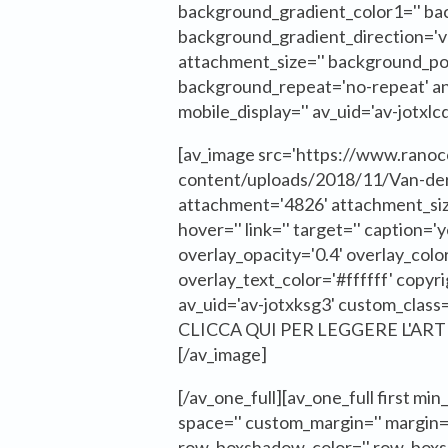
background_gradient_color1='' ba
background_gradient_direction='ver
attachment_size='' background_pos
background_repeat='no-repeat' ani
mobile_display='' av_uid='av-jotxlc
[av_image src='https://www.rano
content/uploads/2018/11/Van-de
attachment='4826' attachment_size='
hover='' link='' target='' caption='
overlay_opacity='0.4' overlay_col
overlay_text_color='#ffffff' copyr
av_uid='av-jotxksg3' custom_class
CLICCA QUI PER LEGGERE L'AR
[/av_image]
[/av_one_full][av_one_full first min
space='' custom_margin='' margin
row_boxshadow_color='' row_boxsh