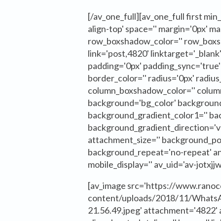
[/av_one_full][av_one_full first min
align-top' space='' margin='0px' m
row_boxshadow_color='' row_box
link='post,4820' linktarget='_blank
padding='0px' padding_sync='true' 
border_color='' radius='0px' radius
column_boxshadow_color='' colu
background='bg_color' background
background_gradient_color1='' ba
background_gradient_direction='ver
attachment_size='' background_pos
background_repeat='no-repeat' ani
mobile_display='' av_uid='av-jotxjj
[av_image src='https://www.rano
content/uploads/2018/11/WhatsA
21.56.49.jpeg' attachment='4822' 