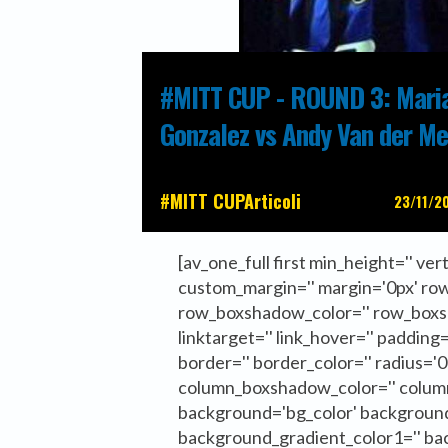
#MITT CUP - ROUND 3: Mari
Gonzalez vs Andy Van der M
#MITT CUP
Articoli
23/11/2
[av_one_full first min_height='' ver
custom_margin='' margin='0px' ro
row_boxshadow_color='' row_boxsh
linktarget='' link_hover='' padding='
border='' border_color='' radius=
column_boxshadow_color='' colu
background='bg_color' background
background_gradient_color1='' ba