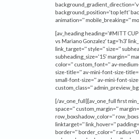
background_gradient_direction='ver
background_position='top left' b
animation='' mobile_breaking='' mob
[av_heading heading='#MITT CUP
vs Mariano Gonzalez' tag='h3' link_a
link_target='' style='' size='' subhe
subheading_size='15' margin='' ma
color='' custom_font='' av-medium-f
size-title='' av-mini-font-size-title
small-font-size='' av-mini-font-size
custom_class='' admin_preview_bg=
[/av_one_full][av_one_full first min
space='' custom_margin='' margin
row_boxshadow_color='' row_boxsh
linktarget='' link_hover='' padding='
border='' border_color='' radius=