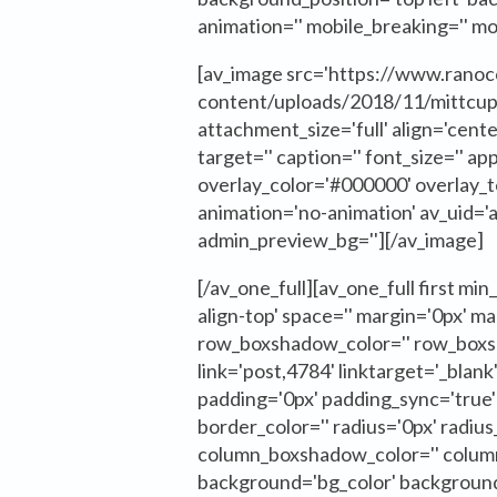
animation='' mobile_breaking='' mob
[av_image src='https://www.rano
content/uploads/2018/11/mittcup
attachment_size='full' align='center'
target='' caption='' font_size='' a
overlay_color='#000000' overlay_te
animation='no-animation' av_uid='a
admin_preview_bg=''][/av_image]
[/av_one_full][av_one_full first min
align-top' space='' margin='0px' m
row_boxshadow_color='' row_box
link='post,4784' linktarget='_blank
padding='0px' padding_sync='true' 
border_color='' radius='0px' radius
column_boxshadow_color='' colu
background='bg_color' background