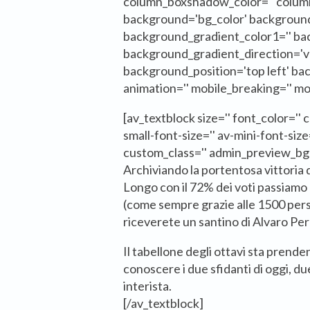
column_boxshadow_color='' colu
background='bg_color' background
background_gradient_color1='' ba
background_gradient_direction='ver
background_position='top left' b
animation='' mobile_breaking='' mob
[av_textblock size='' font_color='' 
small-font-size='' av-mini-font-size
custom_class='' admin_preview_bg=
Archiviando la portentosa vittoria 
Longo con il 72% dei voti passiamo 
(come sempre grazie alle 1500 per
riceverete un santino di Alvaro Per
Il tabellone degli ottavi sta pren
conoscere i due sfidanti di oggi, d
interista.
[/av_textblock]