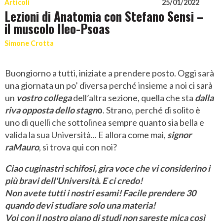
Articoli
25/01/2022
Lezioni di Anatomia con Stefano Sensi –
il muscolo Ileo-Psoas
Simone Crotta
Buongiorno a tutti, iniziate a prendere posto. Oggi sarà
una giornata un po’ diversa perché insieme a noi ci sarà
un
vostro collega
dell’altra sezione, quella che sta
dalla
riva opposta dello stagn
o
. Strano, perché di solito è
uno di quelli che sottolinea sempre quanto sia bella e
valida la sua Università... E allora come mai,
signor
raMauro
, si trova qui con noi?
Ciao cuginastri schifosi, gira voce che vi considerino i
più bravi dell'Università. E ci credo!
Non avete tutti i nostri esami! Facile prendere 30
quando devi studiare solo una materia!
Voi con il nostro piano di studi non sareste mica così