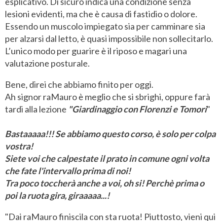
esplicativo. Di sicuro indica una condizione senza
lesioni evidenti, ma che è causa di fastidio o dolore.
Essendo un muscolo impiegato sia per camminare sia
per alzarsi dal letto, è quasi impossibile non sollecitarlo.
L’unico modo per guarire è il riposo e magari una
valutazione posturale.
Bene, direi che abbiamo finito per oggi.
Ah signor raMauro è meglio che si sbrighi, oppure farà
tardi alla lezione
"Giardinaggio con Florenzi e Tomori
"
Bastaaaaa!!! Se abbiamo questo corso, è solo per colpa
vostra!
Siete voi che calpestate il prato in comune ogni volta
che fate l'intervallo prima di noi!
Tra poco toccherà anche a voi, oh si! Perchè prima o
poi la ruota gira, giraaaa
a...!
"Dai raMauro finiscila con sta ruota! Piuttosto, vieni qui