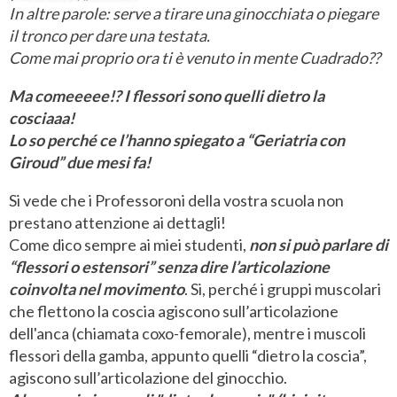
In altre parole: serve a tirare una ginocchiata o piegare
il tronco per dare una testata.
Come mai proprio ora ti è venuto in mente Cuadrado??
Ma comeeeee!? I flessori sono quelli dietro la
cosciaaa!
Lo so perché ce l’hanno spiegato a “Geriatria con
Giroud” due mesi fa!
Si vede che i Professoroni della vostra scuola non
prestano attenzione ai dettagli!
Come dico sempre ai miei studenti,
non si può parlare di
“flessori o estensori” senza dire l’articolazione
coinvolta nel movimento
. Si, perché i gruppi muscolari
che flettono la coscia agiscono sull’articolazione
dell'anca (chiamata coxo-femorale), mentre i muscoli
flessori della gamba, appunto quelli “dietro la coscia”,
agiscono sull’articolazione del ginocchio.