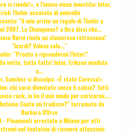
e si rivede!», e l'amico viene investito: Inter,
Erick Thohir accusato di omicidio
cconta: "il mio arrivo un regalo di Thohir a
el 2007. La Champions? a Ibra dissi che...
maso Berni rivela un clamoroso retroscena!
"Icardi? Voleva solo..."
hir: "Pronto a riprendermi l'Inter!"
la notte, tutto fatto! Inter, Eriksen venduto
a...
r, Sanchez si discolpa: «È stato Caressa!»
ivo: chi sarei diventato senza il calcio? Tutti
sica rock, io ho il mio modo per caricarmi....
"Antonio Conte mi tradisce?" terremoto da
Barbara D'Urso
- Pinamonti arrestato a Milano per atti
estremi nel tentativo di ricevere attenzioni