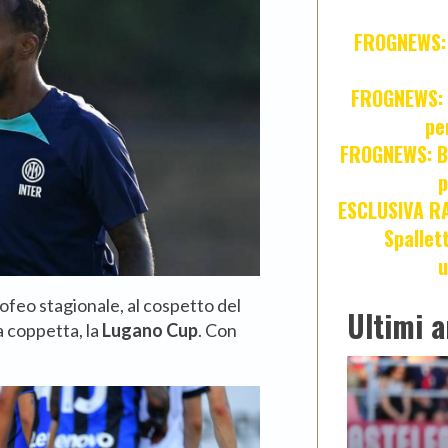
FROGNEWS: Z
FROGNEWS: J
pe
FROGNEWS: Br
p
ESCLUSIVA R
Spallet
u
ofeo stagionale, al cospetto del
Ultimi a
a coppetta, la
Lugano Cup
. Con