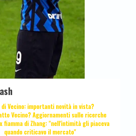
lash
 di Vecino: importanti novità in vista?
fatto Vecino? Aggiornamenti sulle ricerche
x fiamma di Zhang: "nell'intimità gli piaceva
quando criticavo il mercato"