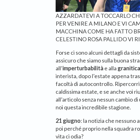
AZZARDATEVI A TOCCARLO CH
PER VENIRE A MILANO E VI CA
MACCHINA COME HA FATTO BR
CELESTINO ROSA PALLIDO VI R
Forse ci sono alcuni dettagli da sist
assicuro che siamo sulla buona str
all’
imperturbabilità
e alla
granitica
interista, dopo l’estate appena tras
facoltà di autocontrollo. Ripercorr
caldissima estate, e se anche voi ri
all’articolo senza nessun cambio di
noi questa incredibile stagione.
21 giugno
: la notizia che nessuno
poi perché proprio nella squadra ros
vita ci odia?