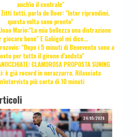
anch'io il centrale"
itti tutti, parla de Boer: "Inter riprendimi,
questa volta sono pronto"
oao Mario:"La mia bellezza una distrazione
r giocare bene" E Gabigol mi dice...
ozovic: "Dopo i 5 minuti di Benevento sono a
osto per tutto il girone d'andata"
ANOCCHIATE: CLAMOROSA PROPOSTA SUNING
ti: è già record in nerazzurro. Rilasciata
n'intervista più corta di 10 minuti
rticoli
24/05/2026