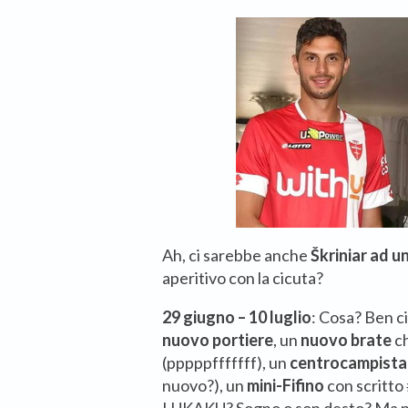
Ah, ci sarebbe anche
Škriniar ad u
aperitivo con la cicuta?
29 giugno – 10 luglio
: Cosa? Ben ci
nuovo portiere
, un
nuovo brate
ch
(pppppfffffff), un
centrocampista 
nuovo?), un
mini-Fifino
con scritt