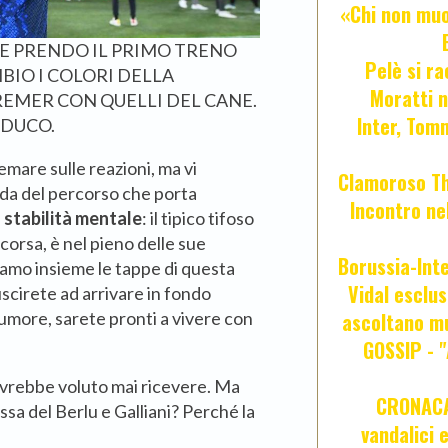
«Chi non muor
E PRENDO IL PRIMO TRENO
Pelè si ra
MBIO I COLORI DELLA
Moratti n
EMER CON QUELLI DEL CANE.
Inter, Tom
IDUCO.
emare sulle reazioni, ma vi
Clamoroso Tho
ada del percorso che porta
Incontro nel
 stabilità mentale
: il tipico tifoso
corsa, è nel pieno delle sue
Borussia-Inte
iamo insieme le tappe di questa
Vidal esclus
uscirete ad arrivare in fondo
 umore, sarete pronti a vivere con
ascoltano mu
GOSSIP - 
 avrebbe voluto mai ricevere. Ma
CRONACA 
sa del Berlu e Galliani? Perché la
vandalici 