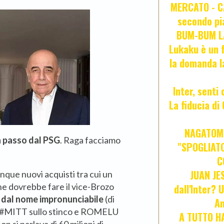
MERCATO - CA
secondo pia
BUM-BUM LA
Lukaku è un f
la domanda l
Inter, senti
La fiducia d
NAGATOMO
n passo dal PSG
. Raga facciamo
"SPOGLIATO
C
JUAN JE
nque nuovi acquisti tra cui un
e dovrebbe fare il vice-Brozo
dall'Inter? 
dal nome impronunciabile
(di
An
o #MITT sullo stinco e ROMELU
A TUTTO HA