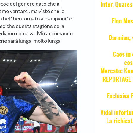
Inter, Quares
 cose del genere dato che al
amo vantarci, ma visto che lo
n bel “bentornato ai campioni” e
Elon Mus
mo che questa stagione ce la
ediamo come va. Mi raccomando
Darmian, 
ione sarà lunga, molto lunga.
Caos in 
cos
Mercato: Kond
REPORTAGE S
Esclusiva 
Vidal infort
La richies