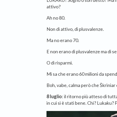
LUKAKU? Sogno o son desto? Ma non 
attivo?
Ah no 80.
Non di attivo, di plusvalenze.
Ma no erano 70.
E non erano di plusvalenze ma di s
O di risparmi.
Mi sa che erano 60 milioni da spend
Boh, vabe, calma però che Škriniar 
8 luglio
: il ritorno più atteso di tut
in cui si è stati bene. Chi? Lukaku? 