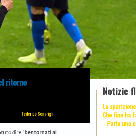
el ritorno
Notizie f
La sparizione
Che fine ha 
Federico Senarighi
Parla una e
tuto dire “
bentornati ai