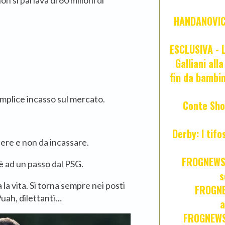
si parlava di 60 milioni di
HANDANOVIC:
ESCLUSIVA - L
Galliani all
fin da bambin
emplice incasso sul mercato.
Conte Sho
Derby: I tif
ere e non da incassare.
FROGNEWS:
è ad un passo dal PSG.
s
ta la vita. Si torna sempre nei posti
FROGNE
Puah, dilettanti…
a
FROGNEWS: