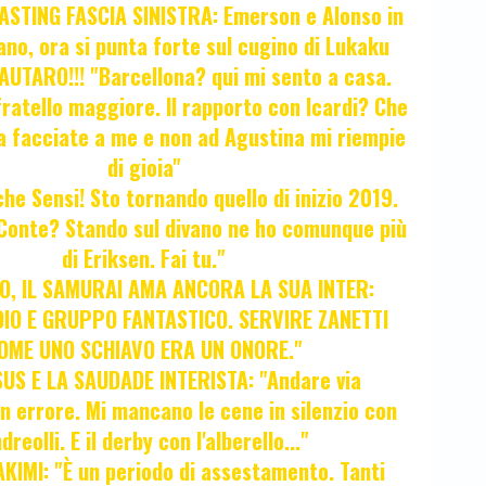
STING FASCIA SINISTRA: Emerson e Alonso in
no, ora si punta forte sul cugino di Lukaku
UTARO!!! "Barcellona? qui mi sento a casa.
ratello maggiore. Il rapporto con Icardi? Che
a facciate a me e non ad Agustina mi riempie
di gioia"
 che Sensi! Sto tornando quello di inizio 2019.
i Conte? Stando sul divano ne ho comunque più
di Eriksen. Fai tu."
, IL SAMURAI AMA ANCORA LA SUA INTER:
IO E GRUPPO FANTASTICO. SERVIRE ZANETTI
OME UNO SCHIAVO ERA UN ONORE."
SUS E LA SAUDADE INTERISTA: "Andare via
Un errore. Mi mancano le cene in silenzio con
dreolli. E il derby con l'alberello..."
KIMI: "È un periodo di assestamento. Tanti