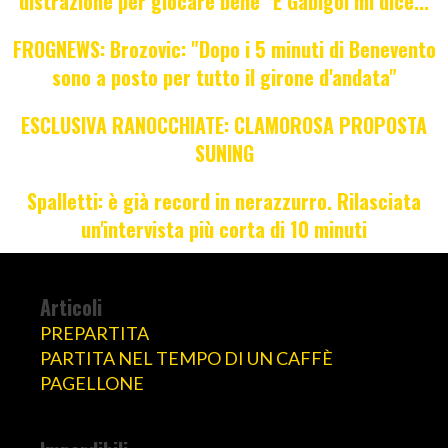
distrazione per giocare bene" E Gabigol mi dice...
FROGNEWS: Brozovic: "Dopo i 5 minuti di Benevento
sono a posto per tutto il girone d'andata"
ESCLUSIVA RANOCCHIATE: CLAMOROSA PROPOSTA
SUNING
Spalletti: è già record in nerazzurro. Rilasciata
un'intervista più corta di 10 minuti
Articoli
PREPARTITA
PARTITA NEL TEMPO DI UN CAFFÈ
PAGELLONE