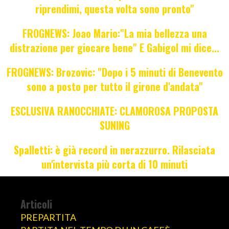
riprendimi, questa volta sono pronto"
FROGNEWS: Joao Mario:"La mia bellezza una
distrazione per giocare bene" E Gabigol mi dice...
FROGNEWS: Brozovic: "Dopo i 5 minuti di Benevento
sono a posto per tutto il girone d'andata"
ESCLUSIVA RANOCCHIATE: CLAMOROSA PROPOSTA
SUNING
Spalletti: è già record in nerazzurro. Rilasciata
un'intervista più corta di 10 minuti
Articoli
PREPARTITA