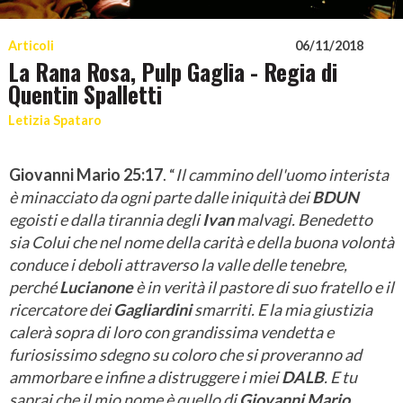
Articoli
06/11/2018
La Rana Rosa, Pulp Gaglia - Regia di
Quentin Spalletti
Letizia Spataro
Giovanni Mario 25:17
. “
Il cammino dell'uomo interista
è minacciato da ogni parte dalle iniquità dei
BDUN
egoisti e dalla tirannia degli
Ivan
malvagi. Benedetto
sia Colui che nel nome della carità e della buona volontà
conduce i deboli attraverso la valle delle tenebre,
perché
Lucianone
è in verità il pastore di suo fratello e il
ricercatore dei
Gagliardini
smarriti. E la mia giustizia
calerà sopra di loro con grandissima vendetta e
furiosissimo sdegno su coloro che si proveranno ad
ammorbare e infine a distruggere i miei
DALB
. E tu
saprai che il mio nome è quello di
Giovanni Mario