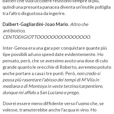
batteri che vuoi uccidere resistono sempre di più,
quindi una presunta panacea diventa un'inutile poltiglia
tra l'altro disgustosa da ingerire.
Dalbert-Gagliardini-Joao Mario
.
Altro che
antibiotico,
CENTODIGIOTTOOOOOOOOOOOOOOO
.
Inter-Genoa era una gara per conquistare quante più
tipe possibili ad uno speed date evidentemente. Ho
pensato, però, che se avessimo avuto una dose di culo
grande quanto le orecchie di Roberto, avremmo potuto
anche portare a casa i tre punti. Però,
non credo si
possa più rasentare l'abisso dei tempi di M'Vila in
mediana o di Montoya in veste terzino/carpentiere,
dunque mi affido a San Luciano e prego.
Dovrei essere meno diffidente verso l'uomo che, se
volesse, tramuterebbe anche l'acqua in vino. Ho