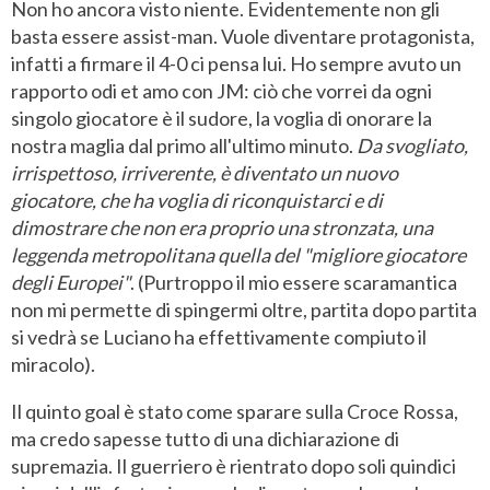
Non ho ancora visto niente. Evidentemente non gli
basta essere assist-man. Vuole diventare protagonista,
infatti a firmare il 4-0 ci pensa lui. Ho sempre avuto un
rapporto odi et amo con JM: ciò che vorrei da ogni
singolo giocatore è il sudore, la voglia di onorare la
nostra maglia dal primo all'ultimo minuto.
Da svogliato,
irrispettoso, irriverente, è diventato un nuovo
giocatore, che ha voglia di riconquistarci e di
dimostrare che non era proprio una stronzata, una
leggenda metropolitana quella del "migliore giocatore
degli Europei"
. (Purtroppo il mio essere scaramantica
non mi permette di spingermi oltre, partita dopo partita
si vedrà se Luciano ha effettivamente compiuto il
miracolo).
Il quinto goal è stato come sparare sulla Croce Rossa,
ma credo sapesse tutto di una dichiarazione di
supremazia. Il guerriero è rientrato dopo soli quindici