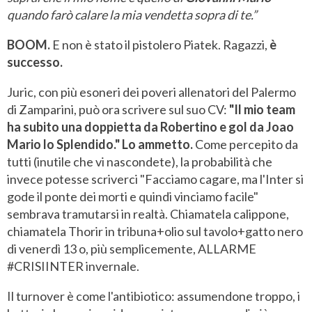
quando farò calare la mia vendetta sopra di te.”
BOOM.
E non è stato il pistolero Piatek. Ragazzi,
è
successo.
Juric, con più esoneri dei poveri allenatori del Palermo
di Zamparini, può ora scrivere sul suo CV:
"Il mio team
ha subito una doppietta da Robertino e gol da Joao
Mario lo Splendido." Lo ammetto.
Come percepito da
tutti (inutile che vi nascondete), la probabilità che
invece potesse scriverci "Facciamo cagare, ma l'Inter si
gode il ponte dei morti e quindi vinciamo facile"
sembrava tramutarsi in realtà. Chiamatela calippone,
chiamatela Thorir in tribuna+olio sul tavolo+gatto nero
di venerdì 13 o, più semplicemente, ALLARME
#CRISIINTER invernale.
Il turnover è come l'antibiotico: assumendone troppo, i