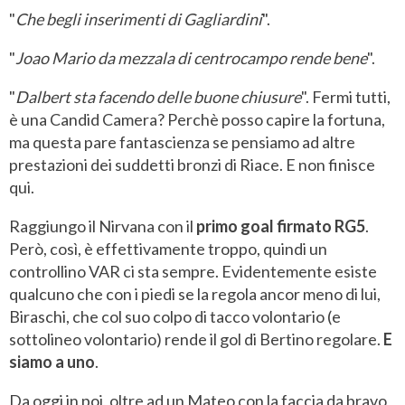
"
Che begli inserimenti di Gagliardini
".
"
Joao Mario da mezzala di centrocampo rende bene
".
"
Dalbert sta facendo delle buone chiusure
". Fermi tutti,
è una Candid Camera? Perchè posso capire la fortuna,
ma questa pare fantascienza se pensiamo ad altre
prestazioni dei suddetti bronzi di Riace. E non finisce
qui.
Raggiungo il Nirvana con il
primo goal firmato RG5
.
Però, così, è effettivamente troppo, quindi un
controllino VAR ci sta sempre. Evidentemente esiste
qualcuno che con i piedi se la regola ancor meno di lui,
Biraschi, che col suo colpo di tacco volontario (e
sottolineo volontario) rende il gol di Bertino regolare.
E
siamo a uno
.
Da oggi in poi, oltre ad un Mateo con la faccia da bravo