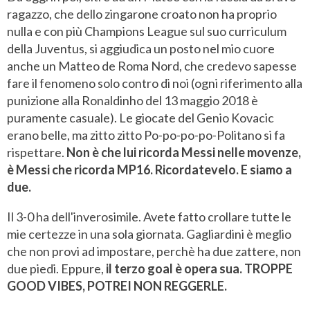
ragazzo, che dello zingarone croato non ha proprio
nulla e con più Champions League sul suo curriculum
della Juventus, si aggiudica un posto nel mio cuore
anche un Matteo de Roma Nord, che credevo sapesse
fare il fenomeno solo contro di noi (ogni riferimento alla
punizione alla Ronaldinho del 13 maggio 2018 è
puramente casuale). Le giocate del Genio Kovacic
erano belle, ma zitto zitto Po-po-po-po-Politano si fa
rispettare.
Non è che lui ricorda Messi nelle movenze,
è Messi che ricorda MP16. Ricordatevelo. E siamo a
due.
Il 3-0 ha dell'inverosimile. Avete fatto crollare tutte le
mie certezze in una sola giornata. Gagliardini è meglio
che non provi ad impostare, perchè ha due zattere, non
due piedi. Eppure,
il terzo goal è opera sua. TROPPE
GOOD VIBES, POTREI NON REGGERLE.