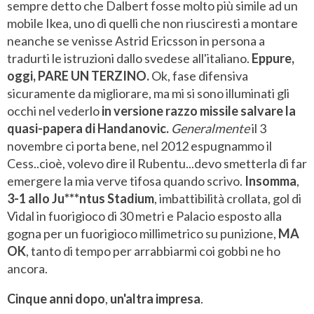
sempre detto che Dalbert fosse molto più simile ad un
mobile Ikea, uno di quelli che non riusciresti a montare
neanche se venisse Astrid Ericsson in persona a
tradurti le istruzioni dallo svedese all'italiano.
Eppure,
oggi, PARE UN TERZINO.
Ok, fase difensiva
sicuramente da migliorare, ma mi si sono illuminati gli
occhi nel vederlo
in versione razzo missile salvare la
quasi-papera di Handanovic.
Generalmente
il 3
novembre ci porta bene, nel 2012 espugnammo il
Cess..cioè, volevo dire il Rubentu...devo smetterla di far
emergere la mia verve tifosa quando scrivo.
Insomma
,
3-1 allo Ju***ntus Stadium
, imbattibilità crollata, gol di
Vidal in fuorigioco di 30 metri e Palacio esposto alla
gogna per un fuorigioco millimetrico su punizione,
MA
OK
, tanto di tempo per arrabbiarmi coi gobbi ne ho
ancora.
Cinque anni dopo
,
un'altra impresa
.