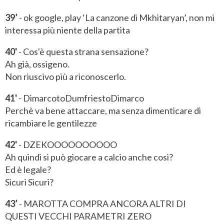
39’
- ok google, play ‘La canzone di Mkhitaryan’, non mi
interessa più niente della partita
40'
- Cos'è questa strana sensazione?
Ah già, ossigeno.
Non riuscivo più a riconoscerlo.
41'
- DimarcotoDumfriestoDimarco
Perchè va bene attaccare, ma senza dimenticare di
ricambiare le gentilezze
42'
- DZEKOOOOOOOOOO
Ah quindi si può giocare a calcio anche così?
Ed è legale?
Sicuri Sicuri?
43’
- MAROTTA COMPRA ANCORA ALTRI DI
QUESTI VECCHI PARAMETRI ZERO