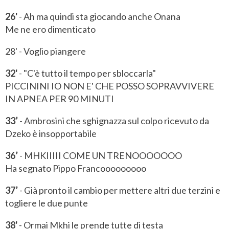
26'
- Ah ma quindi sta giocando anche Onana
Me ne ero dimenticato
28' - Voglio piangere
32'
- "C'è tutto il tempo per sbloccarla"
PICCININI IO NON E' CHE POSSO SOPRAVVIVERE
IN APNEA PER 90 MINUTI
33’
- Ambrosini che sghignazza sul colpo ricevuto da
Dzeko è insopportabile
36’
- MHKIIIII COME UN TRENOOOOOOO
Ha segnato Pippo Francooooooooo
37’
- Già pronto il cambio per mettere altri due terzini e
togliere le due punte
38'
- Ormai Mkhi le prende tutte di testa