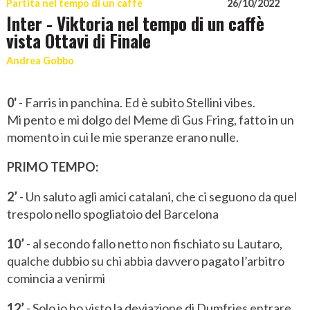
Partita nel tempo di un caffè
26/10/2022
Inter - Viktoria nel tempo di un caffè
vista Ottavi di Finale
Andrea Gobbo
0'
- Farris in panchina. Ed è subito Stellini vibes.
Mi pento e mi dolgo del Meme di Gus Fring, fatto in un
momento in cui le mie speranze erano nulle.
PRIMO TEMPO:
2’
- Un saluto agli amici catalani, che ci seguono da quel
trespolo nello spogliatoio del Barcelona
10’
- al secondo fallo netto non fischiato su Lautaro,
qualche dubbio su chi abbia davvero pagato l’arbitro
comincia a venirmi
12’
- Solo io ho visto la deviazione di Dumfries entrare