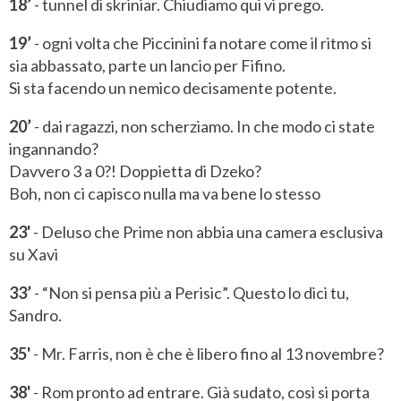
18’
- tunnel di skriniar. Chiudiamo qui vi prego.
19’
- ogni volta che Piccinini fa notare come il ritmo si
sia abbassato, parte un lancio per Fifino.
Si sta facendo un nemico decisamente potente.
20’
- dai ragazzi, non scherziamo. In che modo ci state
ingannando?
Davvero 3 a 0?! Doppietta di Dzeko?
Boh, non ci capisco nulla ma va bene lo stesso
23'
- Deluso che Prime non abbia una camera esclusiva
su Xavi
33’
- “Non si pensa più a Perisic”. Questo lo dici tu,
Sandro.
35'
- Mr. Farris, non è che è libero fino al 13 novembre?
38'
- Rom pronto ad entrare. Già sudato, così si porta