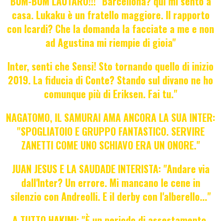
BUM-BUM LAUTARO!!! "Barcellona? qui mi sento a
casa. Lukaku è un fratello maggiore. Il rapporto
con Icardi? Che la domanda la facciate a me e non
ad Agustina mi riempie di gioia"
Inter, senti che Sensi! Sto tornando quello di inizio
2019. La fiducia di Conte? Stando sul divano ne ho
comunque più di Eriksen. Fai tu."
NAGATOMO, IL SAMURAI AMA ANCORA LA SUA INTER:
"SPOGLIATOIO E GRUPPO FANTASTICO. SERVIRE
ZANETTI COME UNO SCHIAVO ERA UN ONORE."
JUAN JESUS E LA SAUDADE INTERISTA: "Andare via
dall'Inter? Un errore. Mi mancano le cene in
silenzio con Andreolli. E il derby con l'alberello..."
A TUTTO HAKIMI: "È un periodo di assestamento.