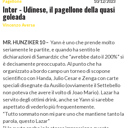
Pagellone
10/12/2023
Inter - Udinese, il pagellone della quasi
goleada
Vincenzo Aversa
MR. HUNZIKER 10 –
Yann è uno che prende molto
seriamente le partite, e quando ha sentito le
dichiarazioni di Samardzic che “avrebbe dato il 200%” si
è decisamente preoccupato. Al punto che ha
organizzato a bordo campo un torneo di scopone
scientifico con Handa, Julio Cesar e Zenga con carte
speciali disegnate da Ausilio (ovviamente il Settebello
non poteva che avere il volto di Joao Mario). Lazar ha
servito degli ottimi drink, anche se Yann si sarebbe
aspettato di vederlo più frequentemente.
“Tutto sommato non mi pare uno che mantiene tanto la
parola, questo Lazar”
“Ho avuto anche io la stessa impressione questa