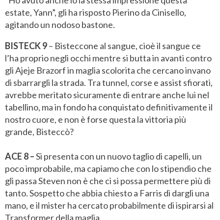
estate, Yann”, gli ha risposto Pierino da Cinisello,
agitando un nodoso bastone.
BISTECK
9
– Bisteccone al sangue, cioè il sangue ce
l’ha proprio negli occhi mentre si butta in avanti contro
gli Ajeje Brazorf in maglia scolorita che cercano invano
di sbarrargli la strada. Tra tunnel, corse e assist sfiorati,
avrebbe meritato sicuramente di entrare anche lui nel
tabellino, ma in fondo ha conquistato definitivamente il
nostro cuore, e non è forse questa la vittoria più
grande, Bisteccò?
ACE 8
–
Si presenta con un nuovo taglio di capelli, un
poco improbabile, ma capiamo che con lo stipendio che
gli passa Steven non è che ci si possa permettere più di
tanto. Sospetto che abbia chiesto a Farris di dargli una
mano, e il mister ha cercato probabilmente di ispirarsi al
Transformer della maglia.