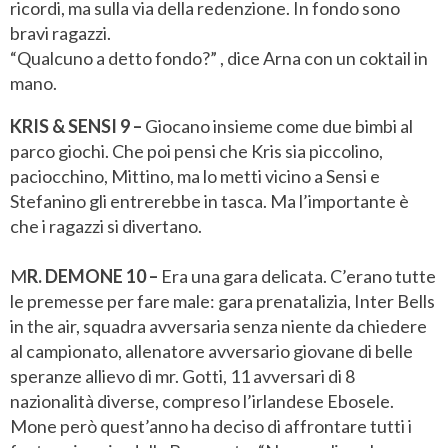
ricordi, ma sulla via della redenzione. In fondo sono
bravi ragazzi.
“Qualcuno a detto fondo?” , dice Arna con un coktail in
mano.
KRIS & SENSI 9 –
Giocano insieme come due bimbi al
parco giochi. Che poi pensi che Kris sia piccolino,
paciocchino, Mittino, ma lo metti vicino a Sensi e
Stefanino gli entrerebbe in tasca. Ma l’importante è
che i ragazzi si divertano.
M
R. DEMONE 10 –
Era una gara delicata. C’erano tutte
le premesse per fare male: gara prenatalizia, Inter Bells
in the air, squadra avversaria senza niente da chiedere
al campionato, allenatore avversario giovane di belle
speranze allievo di mr. Gotti, 11 avversari di 8
nazionalità diverse, compreso l’irlandese Ebosele.
Mone però quest’anno ha deciso di affrontare tutti i