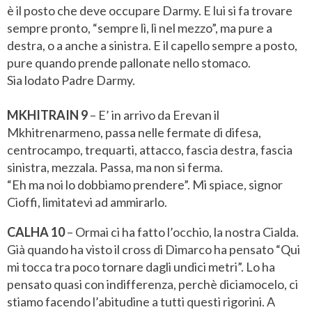
è il posto che deve occupare Darmy. E lui si fa trovare
sempre pronto, “sempre lì, lì nel mezzo”, ma pure a
destra, o a anche a sinistra. E il capello sempre a posto,
pure quando prende pallonate nello stomaco.
Sia lodato Padre Darmy.
MKHITRAIN 9
– E’ in arrivo da Erevan il
Mkhitrenarmeno, passa nelle fermate di difesa,
centrocampo, trequarti, attacco, fascia destra, fascia
sinistra, mezzala. Passa, ma non si ferma.
“Eh ma noi lo dobbiamo prendere”. Mi spiace, signor
Cioffi, limitatevi ad ammirarlo.
CALHA 10
– Ormai ci ha fatto l’occhio, la nostra Cialda.
Già quando ha visto il cross di Dimarco ha pensato “Qui
mi tocca tra poco tornare dagli undici metri”. Lo ha
pensato quasi con indifferenza, perchè diciamocelo, ci
stiamo facendo l’abitudine a tutti questi rigorini. A