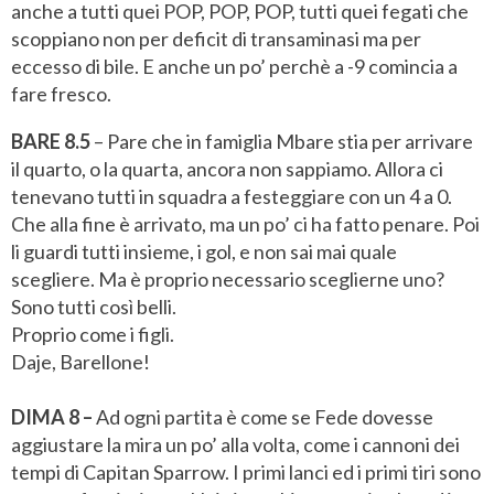
anche a tutti quei POP, POP, POP, tutti quei fegati che
scoppiano non per deficit di transaminasi ma per
eccesso di bile. E anche un po’ perchè a -9 comincia a
fare fresco.
BARE 8.5
– Pare che in famiglia Mbare stia per arrivare
il quarto, o la quarta, ancora non sappiamo. Allora ci
tenevano tutti in squadra a festeggiare con un 4 a 0.
Che alla fine è arrivato, ma un po’ ci ha fatto penare. Poi
li guardi tutti insieme, i gol, e non sai mai quale
scegliere. Ma è proprio necessario sceglierne uno?
Sono tutti così belli.
Proprio come i figli.
Daje, Barellone!
DIMA 8 –
Ad ogni partita è come se Fede dovesse
aggiustare la mira un po’ alla volta, come i cannoni dei
tempi di Capitan Sparrow. I primi lanci ed i primi tiri sono