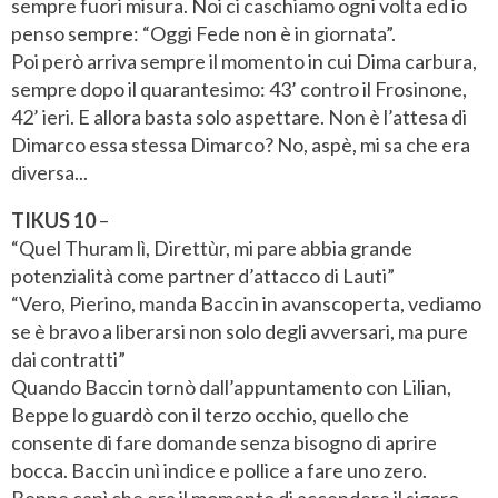
sempre fuori misura. Noi ci caschiamo ogni volta ed io
penso sempre: “Oggi Fede non è in giornata”.
Poi però arriva sempre il momento in cui Dima carbura,
sempre dopo il quarantesimo: 43’ contro il Frosinone,
42’ ieri. E allora basta solo aspettare. Non è l’attesa di
Dimarco essa stessa Dimarco? No, aspè, mi sa che era
diversa...
TIKUS 10
–
“Quel Thuram lì, Direttùr, mi pare abbia grande
potenzialità come partner d’attacco di Lauti”
“Vero, Pierino, manda Baccin in avanscoperta, vediamo
se è bravo a liberarsi non solo degli avversari, ma pure
dai contratti”
Quando Baccin tornò dall’appuntamento con Lilian,
Beppe lo guardò con il terzo occhio, quello che
consente di fare domande senza bisogno di aprire
bocca. Baccin unì indice e pollice a fare uno zero.
Beppe capì che era il momento di accendere il sigaro.