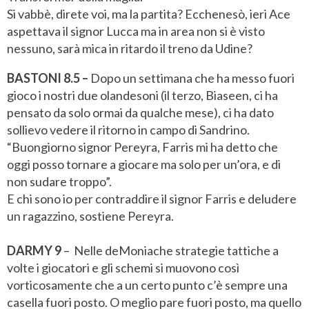
Si vabbè, direte voi, ma la partita? Ecchenesò, ieri Ace
aspettava il signor Lucca ma in area non si è visto
nessuno, sarà mica in ritardo il treno da Udine?
BASTONI 8.5 –
Dopo un settimana che ha messo fuori
gioco i nostri due olandesoni (il terzo, Biaseen, ci ha
pensato da solo ormai da qualche mese), ci ha dato
sollievo vedere il ritorno in campo di Sandrino.
“Buongiorno signor Pereyra, Farris mi ha detto che
oggi posso tornare a giocare ma solo per un’ora, e di
non sudare troppo”.
E chi sono io per contraddire il signor Farris e deludere
un ragazzino, sostiene Pereyra.
DARMY 9
– Nelle deMoniache strategie tattiche a
volte i giocatori e gli schemi si muovono così
vorticosamente che a un certo punto c’è sempre una
casella fuori posto. O meglio pare fuori posto, ma quello