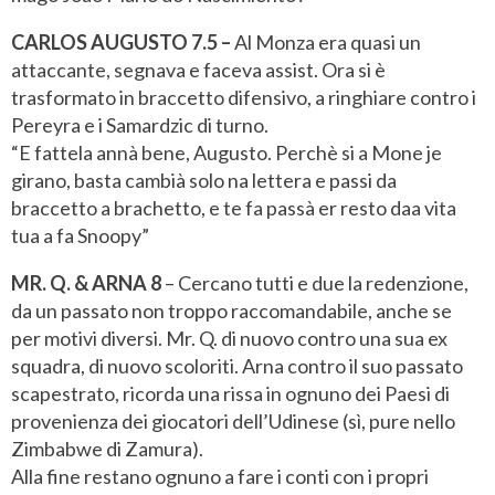
CARLOS AUGUSTO 7.5 –
Al Monza era quasi un
attaccante, segnava e faceva assist. Ora si è
trasformato in braccetto difensivo, a ringhiare contro i
Pereyra e i Samardzic di turno.
“E fattela annà bene, Augusto. Perchè si a Mone je
girano, basta cambià solo na lettera e passi da
braccetto a brachetto, e te fa passà er resto daa vita
tua a fa Snoopy”
MR. Q. & ARNA 8
– Cercano tutti e due la redenzione,
da un passato non troppo raccomandabile, anche se
per motivi diversi. Mr. Q. di nuovo contro una sua ex
squadra, di nuovo scoloriti. Arna contro il suo passato
scapestrato, ricorda una rissa in ognuno dei Paesi di
provenienza dei giocatori dell’Udinese (sì, pure nello
Zimbabwe di Zamura).
Alla fine restano ognuno a fare i conti con i propri