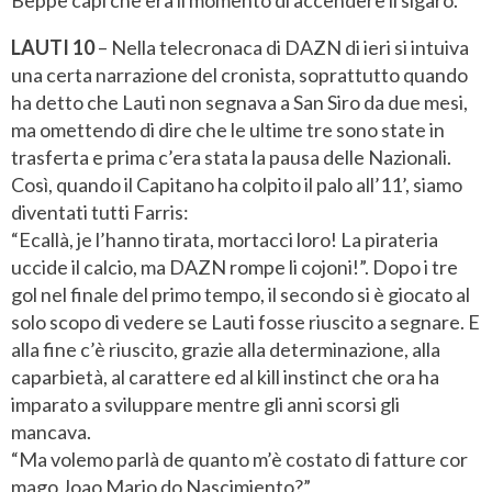
LAUTI
10
– Nella telecronaca di DAZN di ieri si intuiva
una certa narrazione del cronista, soprattutto quando
ha detto che Lauti non segnava a San Siro da due mesi,
ma omettendo di dire che le ultime tre sono state in
trasferta e prima c’era stata la pausa delle Nazionali.
Così, quando il Capitano ha colpito il palo all’11’, siamo
diventati tutti Farris:
“Ecallà, je l’hanno tirata, mortacci loro! La pirateria
uccide il calcio, ma DAZN rompe li cojoni!”. Dopo i tre
gol nel finale del primo tempo, il secondo si è giocato al
solo scopo di vedere se Lauti fosse riuscito a segnare. E
alla fine c’è riuscito, grazie alla determinazione, alla
caparbietà, al carattere ed al kill instinct che ora ha
imparato a sviluppare mentre gli anni scorsi gli
mancava.
“Ma volemo parlà de quanto m’è costato di fatture cor
mago Joao Mario do Nascimiento?”