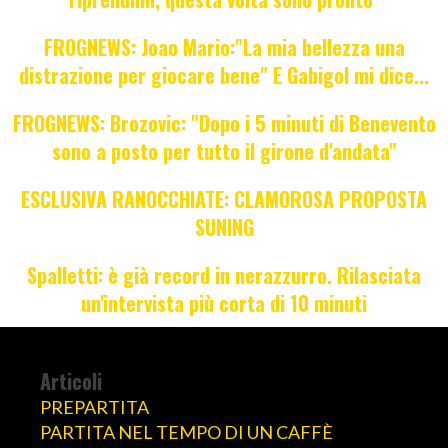
FROGNEWS: Joao Mario:"La mia bellezza una
distrazione per giocare bene" E Gabigol mi dice...
FROGNEWS: Brozovic: "Dopo i 5 minuti di Benevento
sono a posto per tutto il girone d'andata"
ESCLUSIVA RANOCCHIATE: CLAMOROSA PROPOSTA
SUNING
Spalletti: è già record in nerazzurro. Rilasciata
un'intervista più corta di 10 minuti
Articoli
PREPARTITA
PARTITA NEL TEMPO DI UN CAFFÈ