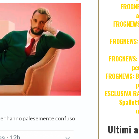
FROGNE
a
FROGNEWS:
FROGNEWS: Z
FROGNEWS: J
pe
FROGNEWS: Br
p
ESCLUSIVA R
Spallet
u
Inter hanno palesemente confuso
Ultimi a