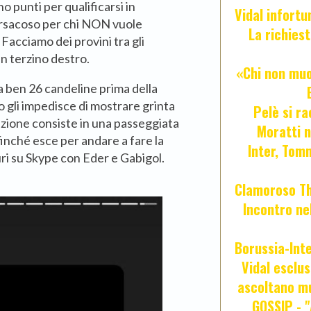
o punti per qualificarsi in
Vidal infort
 Vrsacoso per chi NON vuole
La richies
Facciamo dei provini tra gli
n terzino destro.
«Chi non muor
ia ben 26 candeline prima della
o gli impedisce di mostrare grinta
Pelè si ra
zione consiste in una passeggiata
Moratti n
finché esce per andare a fare la
Inter, Tom
ri su Skype con Eder e Gabigol.
Clamoroso Tho
Incontro nel
Borussia-Inte
Vidal esclus
ascoltano mu
GOSSIP - 