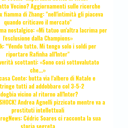
fatto Vecino? Aggiornamenti sulle ricerche
x fiamma di Zhang: "nell'intimità gli piaceva
quando criticavo il mercato"
ma nostalgico: «Mi tatuo un'altra lacrima per
l'esclusione dalla Champions»
k: “Vendo tutto. Mi tengo solo i soldi per
riportare Rafinha all'Inter"
verità scottanti: «Sono così sottovalutato
che...»
casa Conte: butta via l'albero di Natale e
tringe tutti ad addobbare col 3-5-2
ogbia vicino al ritorno all'Inter?
HOCK! Andrea Agnelli pizzicato mentre va a
prostituti intellettuali
FrogNews: Cédric Soares ci racconta la sua
storia segreta