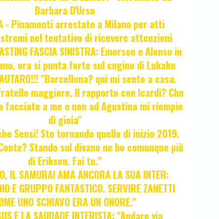
Barbara D'Urso
- Pinamonti arrestato a Milano per atti
estremi nel tentativo di ricevere attenzioni
STING FASCIA SINISTRA: Emerson e Alonso in
no, ora si punta forte sul cugino di Lukaku
UTARO!!! "Barcellona? qui mi sento a casa.
ratello maggiore. Il rapporto con Icardi? Che
a facciate a me e non ad Agustina mi riempie
di gioia"
 che Sensi! Sto tornando quello di inizio 2019.
i Conte? Stando sul divano ne ho comunque più
di Eriksen. Fai tu."
, IL SAMURAI AMA ANCORA LA SUA INTER:
IO E GRUPPO FANTASTICO. SERVIRE ZANETTI
OME UNO SCHIAVO ERA UN ONORE."
SUS E LA SAUDADE INTERISTA: "Andare via