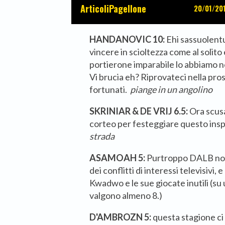
Articoli
Pagellone
20/01/20
HANDANOVIC 10:
Ehi sassuolentu
vincere in scioltezza come al solito
portierone imparabile lo abbiamo n
Vi brucia eh? Riprovateci nella pro
fortunati.
piange in un angolino
SKRINIAR & DE VRIJ 6.5:
Ora scus
corteo per festeggiare questo ins
strada
ASAMOAH 5:
Purtroppo DALB non
dei conflitti di interessi televisivi,
Kwadwo e le sue giocate inutili (su u
valgono almeno 8.)
D'AMBROZN 5:
questa stagione ci