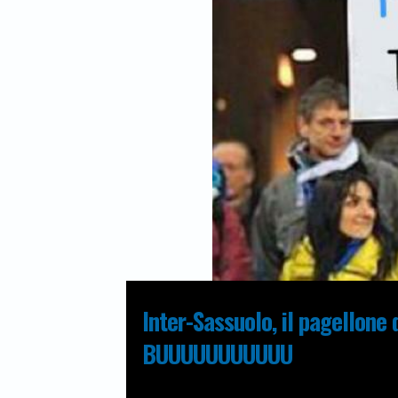
Inter-Sassuolo, il pagellone 
BUUUUUUUUUUU