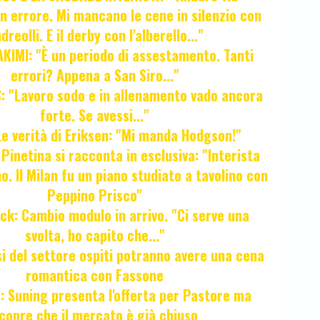
Un errore. Mi mancano le cene in silenzio con
dreolli. E il derby con l'alberello..."
KIMI: "È un periodo di assestamento. Tanti
errori? Appena a San Siro..."
 "Lavoro sodo e in allenamento vado ancora
forte. Se avessi..."
e verità di Eriksen: "Mi manda Hodgson!"
a Pinetina si racconta in esclusiva: "Interista
o. Il Milan fu un piano studiato a tavolino con
Peppino Prisco"
ck: Cambio modulo in arrivo. "Ci serve una
svolta, ho capito che..."
osi del settore ospiti potranno avere una cena
romantica con Fassone
 Suning presenta l'offerta per Pastore ma
copre che il mercato è già chiuso