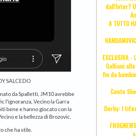
dall'Inter? 
An
A TUTTO HA
HANDANOVIC:
ESCLUSIVA - L
Galliani all
fin da bambin
DY SALCEDO
Conte Sho
ato da Spalletti, JM10 avrebbe
ic l'ignoranza, Vecino la Garra
Derby: I tif
iti bene e hanno giocato con la
ecino e la bellezza di Brozovic.
FROGNEWS:
 che ha stile.
s