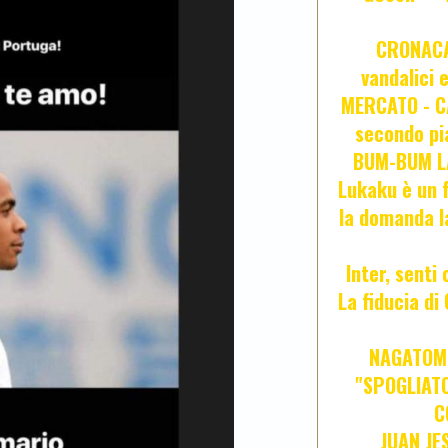
CRONACA 
vandalici 
MERCATO - CA
secondo pia
BUM-BUM LA
Lukaku è un f
la domanda l
Inter, senti
La fiducia d
NAGATOMO
"SPOGLIATO
C
JUAN JE