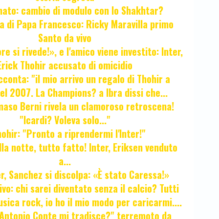
unato: cambio di modulo con lo Shakhtar?
ta di Papa Francesco: Ricky Maravilla primo
Santo da vivo
e si rivede!», e l'amico viene investito: Inter,
Erick Thohir accusato di omicidio
cconta: "il mio arrivo un regalo di Thohir a
el 2007. La Champions? a Ibra dissi che...
maso Berni rivela un clamoroso retroscena!
"Icardi? Voleva solo..."
hir: "Pronto a riprendermi l'Inter!"
la notte, tutto fatto! Inter, Eriksen venduto
a...
r, Sanchez si discolpa: «È stato Caressa!»
ivo: chi sarei diventato senza il calcio? Tutti
sica rock, io ho il mio modo per caricarmi....
"Antonio Conte mi tradisce?" terremoto da