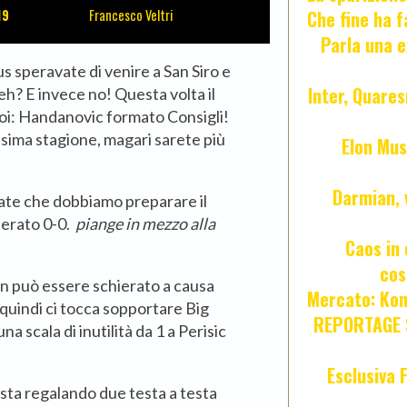
Che fine ha 
19
Francesco Veltri
Parla una e
s speravate di venire a San Siro e
Inter, Quares
 eh? E invece no! Questa volta il
oi: Handanovic formato Consigli!
ssima stagione, magari sarete più
Elon Mus
Darmian, 
ate che dobbiamo preparare il
perato 0-0.
piange in mezzo alla
Caos in 
cos
 può essere schierato a causa
Mercato: Kond
 e quindi ci tocca sopportare Big
REPORTAGE S
na scala di inutilità da 1 a Perisic
Esclusiva 
 sta regalando due testa a testa