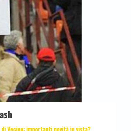
lash
 di Vecino: importanti novità in vista?