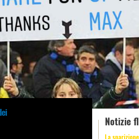
dei
Notizie f
La sparizione