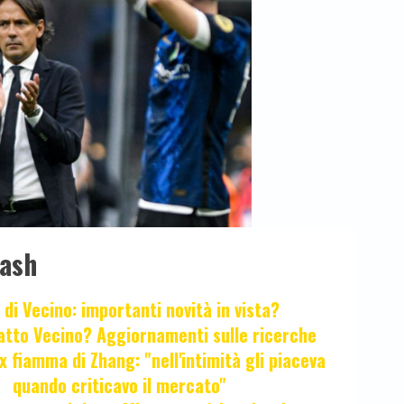
lash
 di Vecino: importanti novità in vista?
fatto Vecino? Aggiornamenti sulle ricerche
x fiamma di Zhang: "nell'intimità gli piaceva
quando criticavo il mercato"