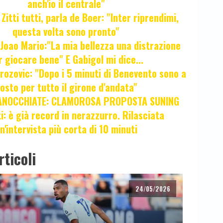
anch'io il centrale"
itti tutti, parla de Boer: "Inter riprendimi,
questa volta sono pronto"
oao Mario:"La mia bellezza una distrazione
r giocare bene" E Gabigol mi dice...
ozovic: "Dopo i 5 minuti di Benevento sono a
osto per tutto il girone d'andata"
ANOCCHIATE: CLAMOROSA PROPOSTA SUNING
ti: è già record in nerazzurro. Rilasciata
n'intervista più corta di 10 minuti
rticoli
24/05/2026