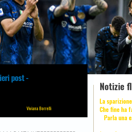
eri post -
Notizie f
La sparizione
Che fine ha 
Viviana Borrelli
Parla una e