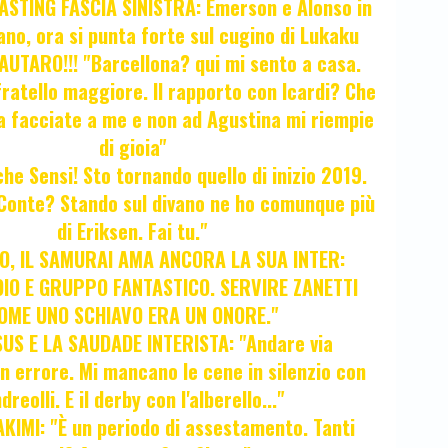
STING FASCIA SINISTRA: Emerson e Alonso in
no, ora si punta forte sul cugino di Lukaku
UTARO!!! "Barcellona? qui mi sento a casa.
ratello maggiore. Il rapporto con Icardi? Che
a facciate a me e non ad Agustina mi riempie
di gioia"
 che Sensi! Sto tornando quello di inizio 2019.
i Conte? Stando sul divano ne ho comunque più
di Eriksen. Fai tu."
, IL SAMURAI AMA ANCORA LA SUA INTER:
IO E GRUPPO FANTASTICO. SERVIRE ZANETTI
OME UNO SCHIAVO ERA UN ONORE."
SUS E LA SAUDADE INTERISTA: "Andare via
Un errore. Mi mancano le cene in silenzio con
dreolli. E il derby con l'alberello..."
KIMI: "È un periodo di assestamento. Tanti