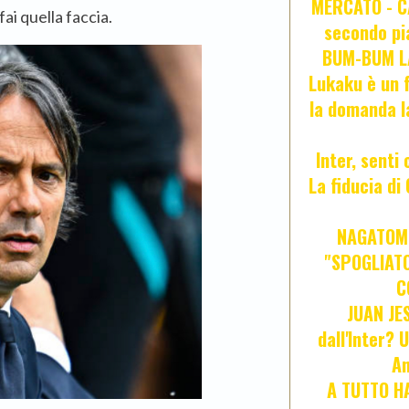
MERCATO - CA
ai quella faccia.
secondo pia
BUM-BUM LA
Lukaku è un f
la domanda l
Inter, senti
La fiducia d
NAGATOMO
"SPOGLIATO
C
JUAN JE
dall'Inter? 
An
A TUTTO HA