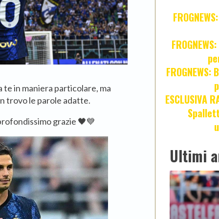
FROGNEWS: Z
FROGNEWS: J
pe
FROGNEWS: Br
p
 a te in maniera particolare, ma
ESCLUSIVA R
 trovo le parole adatte.
Spallet
profondissimo grazie 🖤💙
u
Ultimi a