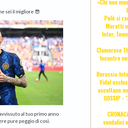
«Chi non muor
e sei il migliore 😎
Pelè si ra
Moratti n
Inter, Tom
Clamoroso Tho
Incontro nel
Borussia-Inte
Vidal esclus
ascoltano mu
GOSSIP - 
CRONACA 
vvissuto al tuo primo anno
ere pure peggio di così.
vandalici 