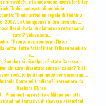
e si rivede!», e l'amico viene investito: Inter,
Erick Thohir accusato di omicidio
cconta: "il mio arrivo un regalo di Thohir a
el 2007. La Champions? a Ibra dissi che...
maso Berni rivela un clamoroso retroscena!
"Icardi? Voleva solo..."
hir: "Pronto a riprendermi l'Inter!"
la notte, tutto fatto! Inter, Eriksen venduto
a...
r, Sanchez si discolpa: «È stato Caressa!»
ivo: chi sarei diventato senza il calcio? Tutti
sica rock, io ho il mio modo per caricarmi....
"Antonio Conte mi tradisce?" terremoto da
Barbara D'Urso
- Pinamonti arrestato a Milano per atti
estremi nel tentativo di ricevere attenzioni