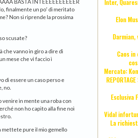
Inter, Quares
AAA BASTA INTEEEEEEEEEER
 finalmente un po’ di meritato
me? Non si riprende la prossima
Elon Mus
Darmian, 
sso scusate?
là che vanno in giro a dire di
Caos in 
un mese che vi faccio i
cos
Mercato: Kond
REPORTAGE S
vo di essere un caso perso e
, no.
Esclusiva 
to venire in mente una roba con
erché non ho capito alla fine noi
Vidal infort
stro.
La richies
an mettete pure il mio gemello