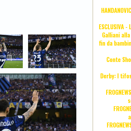
HANDANOVIC:
ESCLUSIVA - L
Galliani all
fin da bambin
Conte Sho
Derby: I tif
FROGNEWS:
s
FROGNE
a
FROGNEWS: