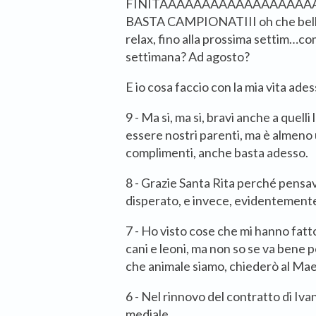
FINITAAAAAAAAAAAAAAAAAAA
BASTA CAMPIONATIII oh che bello,
relax, fino alla prossima settim…co
settimana? Ad agosto?
E io cosa faccio con la mia vita ade
9 - Ma si, ma si, bravi anche a quelli 
essere nostri parenti, ma è almeno 
complimenti, anche basta adesso.
8 - Grazie Santa Rita perché pensa
disperato, e invece, evidentemente
7 - Ho visto cose che mi hanno fat
cani e leoni, ma non so se va bene p
che animale siamo, chiederò al Mae
6 - Nel rinnovo del contratto di Iv
mediale.