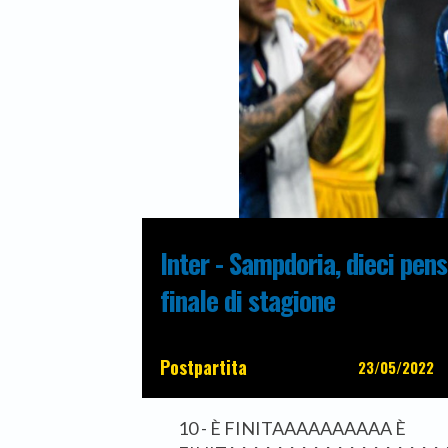
Inter - Sampdoria, dieci pensi
finale di stagione
Postpartita
23/05/2022
10 - È FINITAAAAAAAAAA È