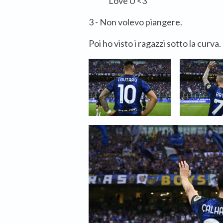
Love U <3
3 - Non volevo piangere.
Poi ho visto i ragazzi sotto la curva.