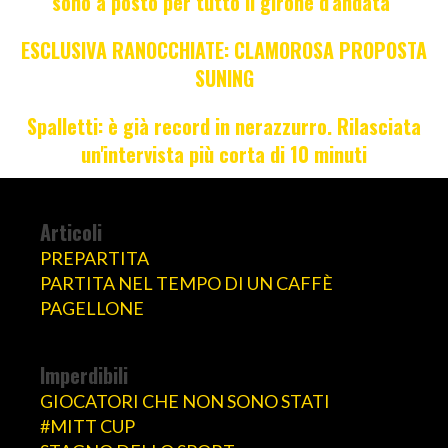
sono a posto per tutto il girone d'andata"
ESCLUSIVA RANOCCHIATE: CLAMOROSA PROPOSTA
SUNING
Spalletti: è già record in nerazzurro. Rilasciata
un'intervista più corta di 10 minuti
Articoli
PREPARTITA
PARTITA NEL TEMPO DI UN CAFFÈ
PAGELLONE
Imperdibili
GIOCATORI CHE NON SONO STATI
#MITT CUP