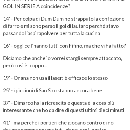
GOL IN SERIE A coincidenze?
14’ - Per colpa di Dum Dum ho strappato la confezione
di farro e mi sono perso il gol di lautaro perché stavo
passando l’aspirapolvere per tutta la cucina
16’ - oggi ce l’hanno tutti con Fifino, ma che vi ha fatto?
Diciamo che anche io vorrei stargli sempre attaccato,
però così è troppo...
19’ - Onana non usa il laser: è efficace lo stesso
25’ - i piccioni di San Siro stanno ancora bene
37’ - Dimarco ha la ricrescita e questa è la cosa più
interessante che ho da dire di questi ultimi dieci minuti
41’ - ma perché i portieri che giocano contro di noi
devono sempre parare tut…ah no, era il nostro,