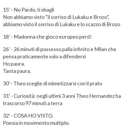
15’ - No Pardo, ti sbagli
Non abbiamo visto “il sorriso di Lukaku e Brozo”,
abbiamo visto il sorriso di Lukaku e lo scazzo di Brozo
18’ - Madonna che gioco europeo peró!
26’ - 26 minuti di possesso palla infinito e Milan che
pensa praticamente solo a difendersi
Ho paura.
Tanta paura.
30' - Theo sceglie di mimetizzarsi con il prato
31’ - Curiosità: negli ultimi 3 anni Theo Hernandez ha
trascorso 97 minuti a terra
32’ - COSA HO VISTO.
Poesia in movimento multiplo.