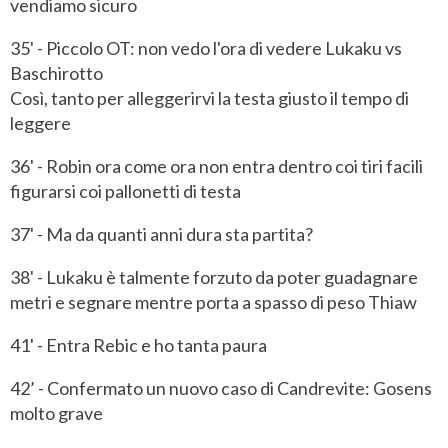
vendiamo sicuro
35' - Piccolo OT: non vedo l'ora di vedere Lukaku vs
Baschirotto
Così, tanto per alleggerirvi la testa giusto il tempo di
leggere
36' - Robin ora come ora non entra dentro coi tiri facili
figurarsi coi pallonetti di testa
37' - Ma da quanti anni dura sta partita?
38' - Lukaku è talmente forzuto da poter guadagnare
metri e segnare mentre porta a spasso di peso Thiaw
41' - Entra Rebic e ho tanta paura
42’ - Confermato un nuovo caso di Candrevite: Gosens
molto grave