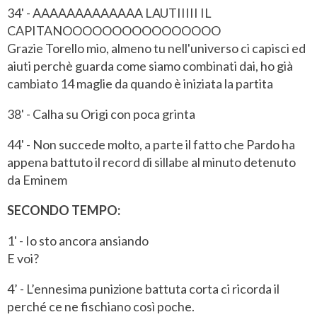
34' - AAAAAAAAAAAAA LAUTIIIII IL
CAPITANOOOOOOOOOOOOOOOO
Grazie Torello mio, almeno tu nell'universo ci capisci ed
aiuti perchè guarda come siamo combinati dai, ho già
cambiato 14 maglie da quando è iniziata la partita
38' - Calha su Origi con poca grinta
44' - Non succede molto, a parte il fatto che Pardo ha
appena battuto il record di sillabe al minuto detenuto
da Eminem
SECONDO TEMPO:
1' - Io sto ancora ansiando
E voi?
4’ - L’ennesima punizione battuta corta ci ricorda il
perché ce ne fischiano così poche.