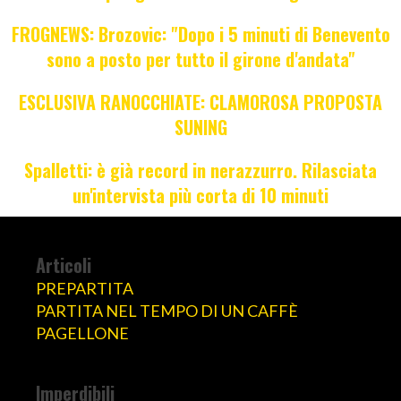
FROGNEWS: Brozovic: "Dopo i 5 minuti di Benevento
sono a posto per tutto il girone d'andata"
ESCLUSIVA RANOCCHIATE: CLAMOROSA PROPOSTA
SUNING
Spalletti: è già record in nerazzurro. Rilasciata
un'intervista più corta di 10 minuti
Articoli
PREPARTITA
PARTITA NEL TEMPO DI UN CAFFÈ
PAGELLONE
Imperdibili