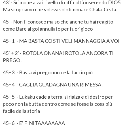
43’ - Scimone alza il livello di difficoltà inserendo DIO5
Ma scopriamo che voleva solo limonare Chala. Ci sta.
45' - Non ti conosco ma so che anche tu hai reagito
come Bare al gol annullato per fuorigioco
45+1' - MA BASTA CO STI VELI MANNAGGIA A VOI
45’ + 2’ - ROTOLA ONANA! ROTOLA ANCORA TI
PREGO!
45+3' - Basta vi prego non ce la faccio più
45+4' - GAGLIA GUADAGNA UNA RIMESSA!
45+5' - Lukaku cade a terra, si rialza e di destro per
poco non la butta dentro come se fosse la cosa più
facile della storia
45+6' - E' FINITAAAAAAAA