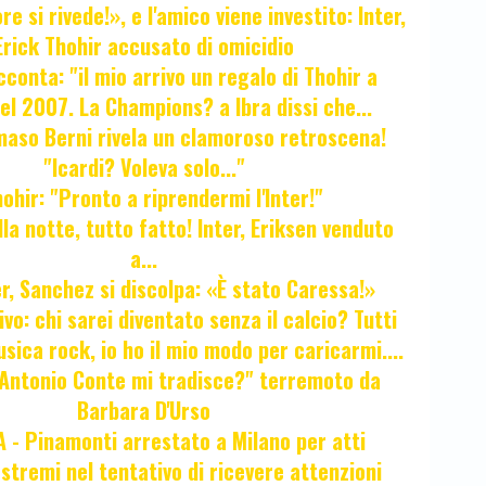
e si rivede!», e l'amico viene investito: Inter,
Erick Thohir accusato di omicidio
cconta: "il mio arrivo un regalo di Thohir a
el 2007. La Champions? a Ibra dissi che...
maso Berni rivela un clamoroso retroscena!
"Icardi? Voleva solo..."
hir: "Pronto a riprendermi l'Inter!"
la notte, tutto fatto! Inter, Eriksen venduto
a...
r, Sanchez si discolpa: «È stato Caressa!»
ivo: chi sarei diventato senza il calcio? Tutti
sica rock, io ho il mio modo per caricarmi....
"Antonio Conte mi tradisce?" terremoto da
Barbara D'Urso
- Pinamonti arrestato a Milano per atti
estremi nel tentativo di ricevere attenzioni