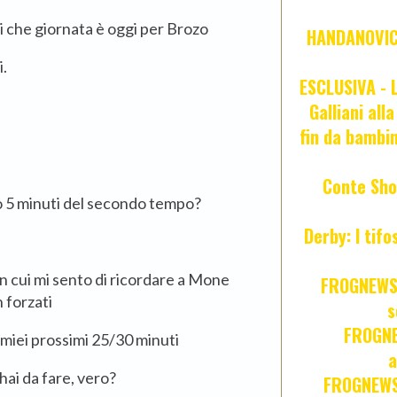
mi che giornata è oggi per Brozo
HANDANOVIC:
i.
ESCLUSIVA - L
Galliani all
fin da bambin
Conte Sho
o 5 minuti del secondo tempo?
Derby: I tif
in cui mi sento di ricordare a Mone
FROGNEWS:
 forzati
s
FROGNE
i miei prossimi 25/30 minuti
a
hai da fare, vero?
FROGNEWS: