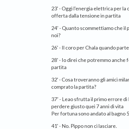
23' - Oggi l'energia elettrica per la
offerta dalla tensione in partita
24’ - Quanto scommettiamo che il pr
noi?
26' - Il coro per Chala quando part
28' - Io direi che potremmo anche fe
partita
32' - Cosa troveranno gli amici mila
comprato la partita?
37’ - Leao sfrutta il primo errore di
perdere giusto quei 7 anni di vita
Per fortuna sono andato al bagno 5
41' - No. Pippo non ci lasciare.