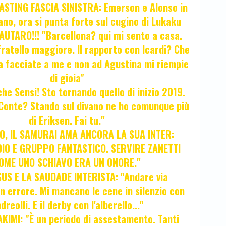
STING FASCIA SINISTRA: Emerson e Alonso in
no, ora si punta forte sul cugino di Lukaku
UTARO!!! "Barcellona? qui mi sento a casa.
ratello maggiore. Il rapporto con Icardi? Che
a facciate a me e non ad Agustina mi riempie
di gioia"
 che Sensi! Sto tornando quello di inizio 2019.
i Conte? Stando sul divano ne ho comunque più
di Eriksen. Fai tu."
, IL SAMURAI AMA ANCORA LA SUA INTER:
IO E GRUPPO FANTASTICO. SERVIRE ZANETTI
OME UNO SCHIAVO ERA UN ONORE."
SUS E LA SAUDADE INTERISTA: "Andare via
Un errore. Mi mancano le cene in silenzio con
dreolli. E il derby con l'alberello..."
KIMI: "È un periodo di assestamento. Tanti