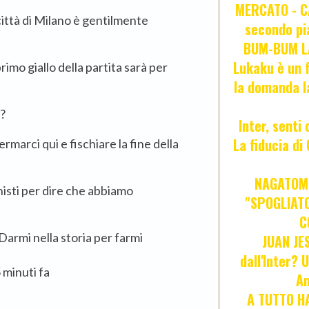
MERCATO - CA
 città di Milano è gentilmente
secondo pia
BUM-BUM LA
Lukaku è un f
imo giallo della partita sarà per
la domanda l
e?
Inter, senti
La fiducia d
rmarci qui e fischiare la fine della
NAGATOMO
nisti per dire che abbiamo
"SPOGLIATO
C
 Darmi nella storia per farmi
JUAN JE
dall'Inter? 
 minuti fa
An
A TUTTO HA