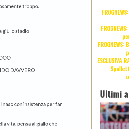
olosamente troppo.
FROGNEWS: Z
FROGNEWS: J
 giù lo stadio
pe
FROGNEWS: Br
p
OOOO
ESCLUSIVA R
Spallet
DENDO DAVVERO
u
Ultimi a
l naso con insistenza per far
la vita, pensa al giallo che