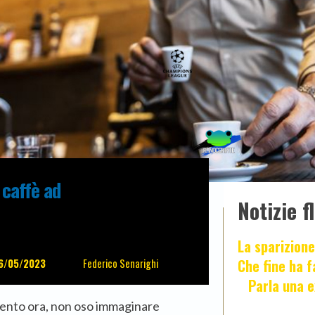
 caffè ad
Notizie f
La sparizione
Che fine ha 
6/05/2023
Federico Senarighi
Parla una e
lento ora, non oso immaginare