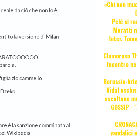
«Chi non muor
reale da ciò che non lo è
Pelè si ra
Moratti n
entito la versione di Milan
Inter, Tom
Clamoroso Tho
 PARATOOOOOO
Incontro nel
parole.
figlia zio cammello
Borussia-Inte
Vidal esclus
a Dzeko.
ascoltano mu
GOSSIP - 
CRONACA 
linare è la sanzione comminata al
vandalici 
nte: Wikipedia