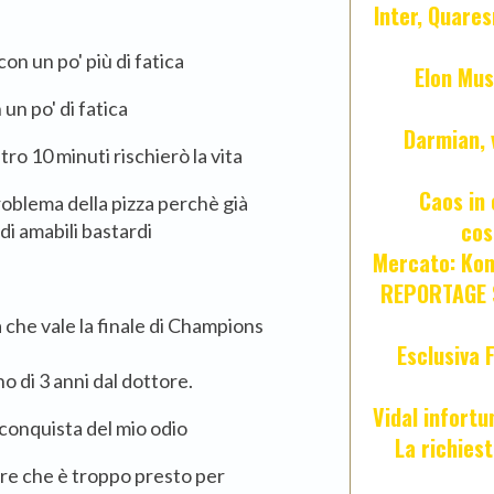
Inter, Quares
on un po' più di fatica
Elon Mus
un po' di fatica
Darmian, 
tro 10 minuti rischierò la vita
Caos in 
roblema della pizza perchè già
cos
 di amabili bastardi
Mercato: Kond
REPORTAGE S
ta che vale la finale di Champions
Esclusiva 
 di 3 anni dal dottore.
Vidal infort
conquista del mio odio
La richies
dire che è troppo presto per