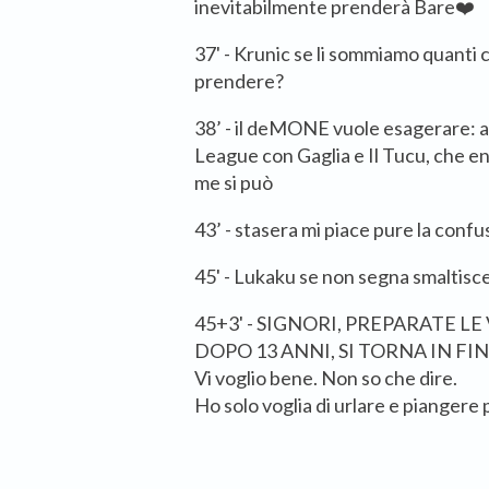
inevitabilmente prenderà Bare❤️
37' - Krunic se li sommiamo quanti 
prendere?
38’ - il deMONE vuole esagerare: a
League con Gaglia e Il Tucu, che en
me si può
43’ - stasera mi piace pure la con
45' - Lukaku se non segna smaltisc
45+3' - SIGNORI, PREPARATE LE
DOPO 13 ANNI, SI TORNA IN F
Vi voglio bene. Non so che dire.
Ho solo voglia di urlare e piangere p