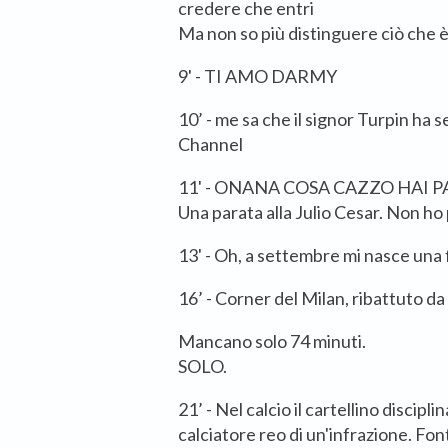
credere che entri
Ma non so più distinguere ciò che è 
9' - TI AMO DARMY
10’ - me sa che il signor Turpin ha s
Channel
11' - ONANA COSA CAZZO HAI
Una parata alla Julio Cesar. Non ho 
13' - Oh, a settembre mi nasce una 
16’ - Corner del Milan, ribattuto d
Mancano solo 74 minuti.
SOLO.
21’ - Nel calcio il cartellino discip
calciatore reo di un'infrazione. Fo