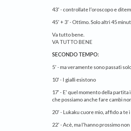
43’ - controllate l’oroscopo e dite
45’ + 3’ - Ottimo. Solo altri 45 minut
Va tutto bene.
VA TUTTO BENE
SECONDO TEMPO:
5’ - ma veramente sono passati sol
10' - I gialli esistono
17' - E' quel momento della partita 
che possiamo anche fare cambi non
20’ - Lukaku cuore mio, affido a te 
22’ - Acè, ma l’hanno prossimo non 