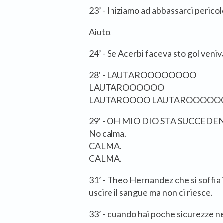
23’ - Iniziamo ad abbassarci peric
Aiuto.
24’ - Se Acerbi faceva sto gol veniva
28' - LAUTAROOOOOOOO
LAUTAROOOOOO
LAUTAROOOO LAUTAROOOO
29' - OH MIO DIO STA SUCCE
No calma.
CALMA.
CALMA.
31’ - Theo Hernandez che si soffia i
uscire il sangue ma non ci riesce.
33’ - quando hai poche sicurezze nel