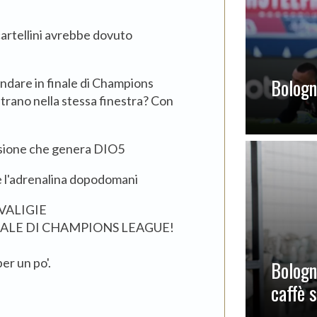
cartellini avrebbe dovuto
Bologna
ndare in finale di Champions
trano nella stessa finestra? Con
fusione che genera DIO5
e l'adrenalina dopodomani
 VALIGIE
INALE DI CHAMPIONS LEAGUE!
er un po'.
Bologn
caffè 