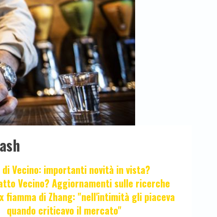
lash
 di Vecino: importanti novità in vista?
fatto Vecino? Aggiornamenti sulle ricerche
x fiamma di Zhang: "nell'intimità gli piaceva
quando criticavo il mercato"