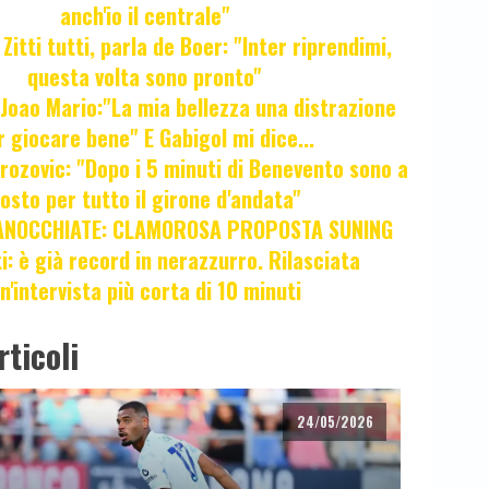
anch'io il centrale"
itti tutti, parla de Boer: "Inter riprendimi,
questa volta sono pronto"
oao Mario:"La mia bellezza una distrazione
r giocare bene" E Gabigol mi dice...
ozovic: "Dopo i 5 minuti di Benevento sono a
osto per tutto il girone d'andata"
ANOCCHIATE: CLAMOROSA PROPOSTA SUNING
ti: è già record in nerazzurro. Rilasciata
n'intervista più corta di 10 minuti
rticoli
24/05/2026