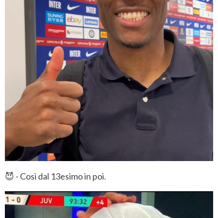
😈 - Così dal 13esimo in poi.