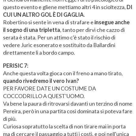
questo evento e gliene mettiamo altri 4 in scioltezza,
DI
CUI UN ALTRO GOL È DI GAGLIA
.
Robertino si sente in vena di strafare e
insegue anche
il sogno di una tripletta
, tanto per dirvi che cazzo di
serata è stata. Per un attimo c'è stato il rischio di
vedere Juric esonerato e sostituito da Ballardini
direttamente lì a bordo campo.
PERISIC 7:
Anche questa volta gioca con il freno a mano tirato,
quando rivedremo il vero Ivan?
PER FAVORE DATE UN COSTUME DA
COCCODRILLO A QUEST'UOMO.
Va bene la paura di ritrovarsi davanti un terzino di nome
Pereira, però in una partita così dominata si poteva fare
di più.
Curiosa sopratutto la scelta di non tirare mai in porta
ma di cercare il passaggio a tutti i costi, e poi nell'unica