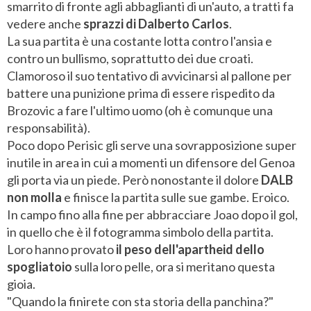
smarrito di fronte agli abbaglianti di un'auto, a tratti fa
vedere anche
sprazzi di Dalberto Carlos
.
La sua partita è una costante lotta contro l'ansia e
contro un bullismo, soprattutto dei due croati.
Clamoroso il suo tentativo di avvicinarsi al pallone per
battere una punizione prima di essere rispedito da
Brozovic a fare l'ultimo uomo (oh è comunque una
responsabilità).
Poco dopo Perisic gli serve una sovrapposizione super
inutile in area in cui a momenti un difensore del Genoa
gli porta via un piede. Però nonostante il dolore
DALB
non molla
e finisce la partita sulle sue gambe. Eroico.
In campo fino alla fine per abbracciare Joao dopo il gol,
in quello che è il fotogramma simbolo della partita.
Loro hanno provato
il peso dell'apartheid dello
spogliatoio
sulla loro pelle, ora si meritano questa
gioia.
"Quando la finirete con sta storia della panchina?"