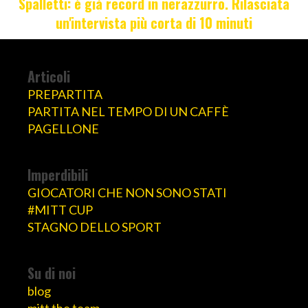
Spalletti: è già record in nerazzurro. Rilasciata
un'intervista più corta di 10 minuti
Articoli
PREPARTITA
PARTITA NEL TEMPO DI UN CAFFÈ
PAGELLONE
Imperdibili
GIOCATORI CHE NON SONO STATI
#MITT CUP
STAGNO DELLO SPORT
Su di noi
blog