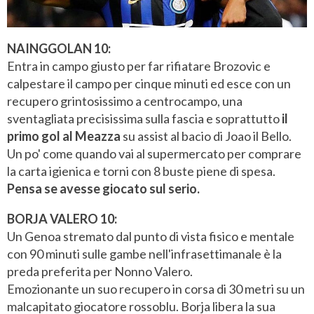
NAINGGOLAN 10:
Entra in campo giusto per far rifiatare Brozovic e
calpestare il campo per cinque minuti ed esce con un
recupero grintosissimo a centrocampo, una
sventagliata precisissima sulla fascia e soprattutto
il
primo gol al Meazza
su assist al bacio di Joao il Bello.
Un po' come quando vai al supermercato per comprare
la carta igienica e torni con 8 buste piene di spesa.
Pensa se avesse giocato sul serio.
BORJA VALERO 10:
Un Genoa stremato dal punto di vista fisico e mentale
con 90 minuti sulle gambe nell'infrasettimanale è la
preda preferita per Nonno Valero.
Emozionante un suo recupero in corsa di 30 metri su un
malcapitato giocatore rossoblu. Borja libera la sua