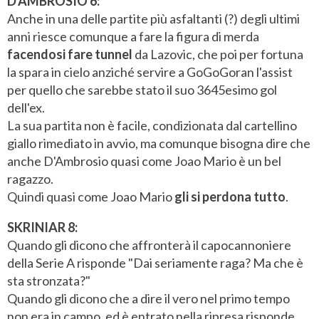
D'AMBROSIO 6:
Anche in una delle partite più asfaltanti (?) degli ultimi
anni riesce comunque a fare la figura di merda
facendosi fare tunnel
da Lazovic, che poi per fortuna
la spara in cielo anziché servire a GoGoGoran l'assist
per quello che sarebbe stato il suo 3645esimo gol
dell'ex.
La sua partita non è facile, condizionata dal cartellino
giallo rimediato in avvio, ma comunque bisogna dire che
anche D'Ambrosio quasi come Joao Mario è un bel
ragazzo.
Quindi quasi come Joao Mario
gli si perdona tutto
.
SKRINIAR 8:
Quando gli dicono che affronterà il capocannoniere
della Serie A risponde "Dai seriamente raga? Ma che è
sta stronzata?"
Quando gli dicono che a dire il vero nel primo tempo
non era in campo, ed è entrato nella ripresa risponde