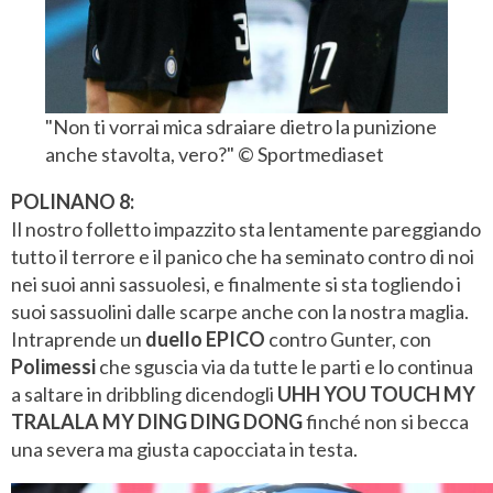
"Non ti vorrai mica sdraiare dietro la punizione
anche stavolta, vero?" © Sportmediaset
POLINANO 8:
Il nostro folletto impazzito sta lentamente pareggiando
tutto il terrore e il panico che ha seminato contro di noi
nei suoi anni sassuolesi, e finalmente si sta togliendo i
suoi sassuolini dalle scarpe anche con la nostra maglia.
Intraprende un
duello EPICO
contro Gunter, con
Polimessi
che sguscia via da tutte le parti e lo continua
a saltare in dribbling dicendogli
UHH YOU TOUCH MY
TRALALA MY DING DING
DONG
finché non si becca
una severa ma giusta capocciata in testa.