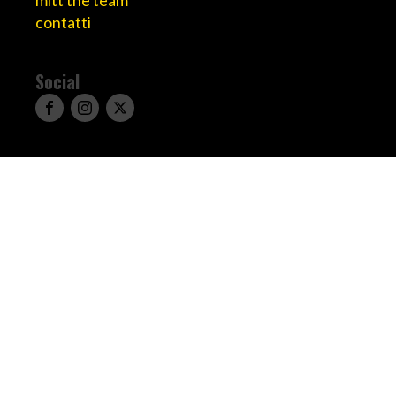
mitt the team
contatti
Social