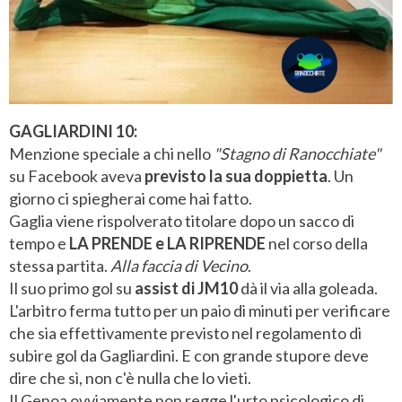
GAGLIARDINI 10:
Menzione speciale a chi nello
"Stagno di Ranocchiate"
su Facebook aveva
previsto la sua doppietta
. Un
giorno ci spiegherai come hai fatto.
Gaglia viene rispolverato titolare dopo un sacco di
tempo e
LA PRENDE e LA RIPRENDE
nel corso della
stessa partita.
Alla faccia di Vecino
.
Il suo primo gol su
assist di JM10
dà il via alla goleada.
L'arbitro ferma tutto per un paio di minuti per verificare
che sia effettivamente previsto nel regolamento di
subire gol da Gagliardini. E con grande stupore deve
dire che sì, non c'è nulla che lo vieti.
Il Genoa ovviamente non regge l'urto psicologico di