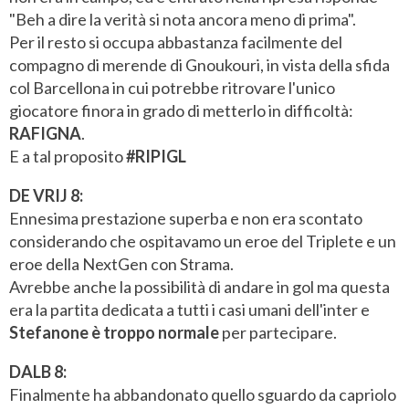
"Beh a dire la verità si nota ancora meno di prima".
Per il resto si occupa abbastanza facilmente del
compagno di merende di Gnoukouri, in vista della sfida
col Barcellona in cui potrebbe ritrovare l'unico
giocatore finora in grado di metterlo in difficoltà:
RAFIGNA
.
E a tal proposito
#RIPIGL
DE VRIJ 8:
Ennesima prestazione superba e non era scontato
considerando che ospitavamo un eroe del Triplete e un
eroe della NextGen con Strama.
Avrebbe anche la possibilità di andare in gol ma questa
era la partita dedicata a tutti i casi umani dell'inter e
Stefanone è troppo normale
per partecipare.
DALB 8:
Finalmente ha abbandonato quello sguardo da capriolo