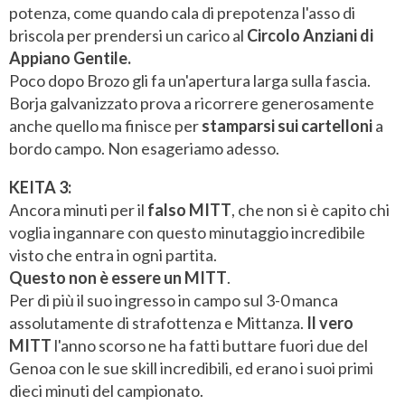
potenza, come quando cala di prepotenza l'asso di
briscola per prendersi un carico al
Circolo Anziani di
Appiano Gentile.
Poco dopo Brozo gli fa un'apertura larga sulla fascia.
Borja galvanizzato prova a ricorrere generosamente
anche quello ma finisce per
stamparsi sui cartelloni
a
bordo campo. Non esageriamo adesso.
KEITA 3:
Ancora minuti per il
falso MITT
, che non si è capito chi
voglia ingannare con questo minutaggio incredibile
visto che entra in ogni partita.
Questo non è essere un MITT
.
Per di più il suo ingresso in campo sul 3-0 manca
assolutamente di strafottenza e Mittanza.
Il vero
MITT
l'anno scorso ne ha fatti buttare fuori due del
Genoa con le sue skill incredibili, ed erano i suoi primi
dieci minuti del campionato.