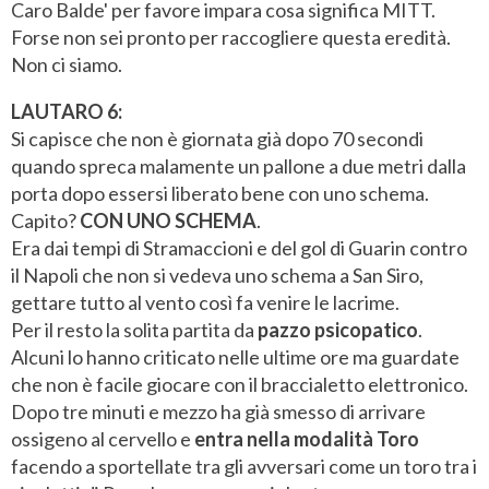
Caro Balde' per favore impara cosa significa MITT.
Forse non sei pronto per raccogliere questa eredità.
Non ci siamo.
LAUTARO 6:
Si capisce che non è giornata già dopo 70 secondi
quando spreca malamente un pallone a due metri dalla
porta dopo essersi liberato bene con uno schema.
Capito?
CON UNO SCHEMA
.
Era dai tempi di Stramaccioni e del gol di Guarin contro
il Napoli che non si vedeva uno schema a San Siro,
gettare tutto al vento così fa venire le lacrime.
Per il resto la solita partita da
pazzo psicopatico
.
Alcuni lo hanno criticato nelle ultime ore ma guardate
che non è facile giocare con il braccialetto elettronico.
Dopo tre minuti e mezzo ha già smesso di arrivare
ossigeno al cervello e
entra nella modalità Toro
facendo a sportellate tra gli avversari come un toro tra i