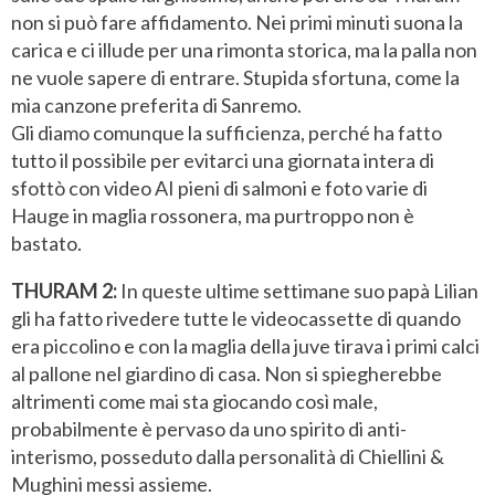
non si può fare affidamento. Nei primi minuti suona la
carica e ci illude per una rimonta storica, ma la palla non
ne vuole sapere di entrare. Stupida sfortuna, come la
mia canzone preferita di Sanremo.
Gli diamo comunque la sufficienza, perché ha fatto
tutto il possibile per evitarci una giornata intera di
sfottò con video AI pieni di salmoni e foto varie di
Hauge in maglia rossonera, ma purtroppo non è
bastato.
THURAM 2:
In queste ultime settimane suo papà Lilian
gli ha fatto rivedere tutte le videocassette di quando
era piccolino e con la maglia della juve tirava i primi calci
al pallone nel giardino di casa. Non si spiegherebbe
altrimenti come mai sta giocando così male,
probabilmente è pervaso da uno spirito di anti-
interismo, posseduto dalla personalità di Chiellini &
Mughini messi assieme.