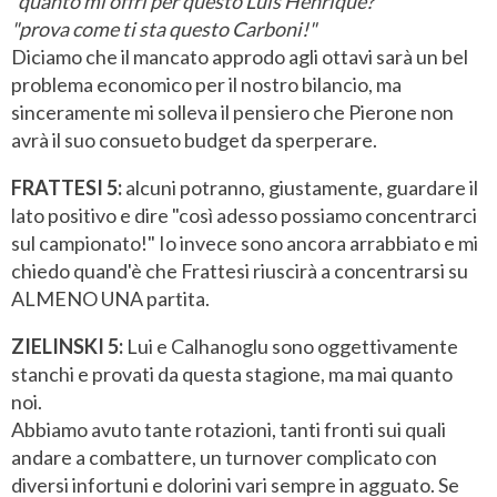
"quanto mi offri per questo Luis Henrique?"
"prova come ti sta questo Carboni!"
Diciamo che il mancato approdo agli ottavi sarà un bel
problema economico per il nostro bilancio, ma
sinceramente mi solleva il pensiero che Pierone non
avrà il suo consueto budget da sperperare.
FRATTESI 5:
alcuni potranno, giustamente, guardare il
lato positivo e dire "così adesso possiamo concentrarci
sul campionato!" Io invece sono ancora arrabbiato e mi
chiedo quand'è che Frattesi riuscirà a concentrarsi su
ALMENO UNA partita.
ZIELINSKI 5:
Lui e Calhanoglu sono oggettivamente
stanchi e provati da questa stagione, ma mai quanto
noi.
Abbiamo avuto tante rotazioni, tanti fronti sui quali
andare a combattere, un turnover complicato con
diversi infortuni e dolorini vari sempre in agguato. Se