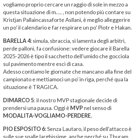
vogliamo proprio cercare un raggio di sole in mezzo a
questa situazione di m..... , non potendo più contare su
Kristjan Pallaincassaforte Asllani, è meglio alleggerire
un po' il calendario e far respirare un po' Piotr e Hakan.
BARELLA 4:
simula, sbraccia, si lamenta degli arbitri,
perde palloni, fa confusione: vedere giocare il Barella
2025-2026 è tipo il sacchetto dell'umido che gocciola
sul pavimento mentre esci di casa.
Adesso contiamo le giornate che mancano alla fine del
campionato e mettiamoci un po' in riga, perché qua la
situazione è TRAGICA.
DIMARCO 5
: il nostro MVP stagionale decide di
prendersi una pausa. Oggi è
MVP
nel senso di
MODALITA-VOGLIAMO-PERDERE.
PIO ESPOSITO 6:
Senza Lautaro, il peso dell'attacco è
sulle sue spalle larghissime, anche perché su Thuram