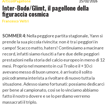
Articoli
Pagellone
25/02/2026
Inter-Bodø/Glimt, il pagellone della
figuraccia cosmica
Francesco Veltri
SOMMER 4:
Nella peggiore partita stagionale, Yann si
prende la sua piccola rivincita: non è tra i peggiori in
campo! Scacco matto, haters! Continuiamo a macinare
record, infatti siamo riusciti a fare due delle peggiori
prestazioni nella storia del calcio europeo in meno di 12
mesi. Proprio nel momento in cui Troilo e il +10 ci
avevano messo di buon umore, è arrivato il solito
psicodramma interista a rivoltare di nuovo tutta la
situazione. Adesso siamo fortunati: possiamo dedicarci
per bene al campionato, così se lo vinciamo abbiamo
fatto il nostro dovere e se lo perdiamo verremo
massacrati il triplo.