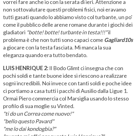
vorrei fare anche io con la serata di ieri. Attenzione a
non sottovalutare questi problemi fisici, noi eravamo
tutti gasati quando lo abbiamo visto col turbante, un po'
come il pubblico delle arene romane durante i giochi dei
gladiatori
"botte! botte! turbante in testa!!!"
il
problema è che non tutti sono capaci come
Gagliard10s
a giocare con la testa fasciata. Mi manca la sua
eleganza quando era tutto bendato.
LUIS HENRIQUE 2:
Il Bodo Glimt ci insegna che con
pochi soldi e tante buone idee si riescono a realizzare
sogni incredibili. Noi invece con tanti soldi e poche idee
ci portiamo a casa tutti i pacchi di Ausilio dalla Ligue 1.
Ormai Piero commercia col Marsiglia usando lo stesso
profilo di sua moglie su Vinted.
"ti do un Correa come nuovo!"
"bello questo Pavard"
"me lo dai kondogbia?"