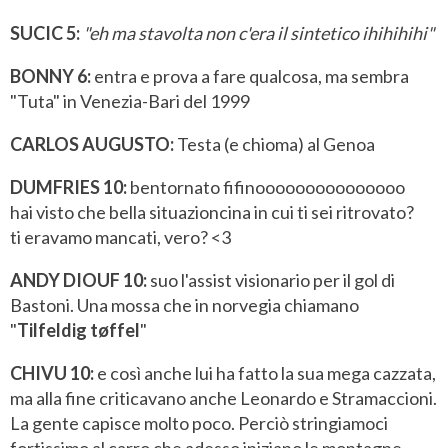
SUCIC 5:
"eh ma stavolta non c'era il sintetico ihihihihi"
BONNY 6:
entra e prova a fare qualcosa, ma sembra
"Tuta" in Venezia-Bari del 1999
CARLOS AUGUSTO:
Testa (e chioma) al Genoa
DUMFRIES 10:
bentornato fifinooooooooooooooo
hai visto che bella situazioncina in cui ti sei ritrovato?
ti eravamo mancati, vero? <3
ANDY DIOUF 10:
suo l'assist visionario per il gol di
Bastoni. Una mossa che in norvegia chiamano
"
Tilfeldig tøffel
"
CHIVU 10:
e così anche lui ha fatto la sua mega cazzata,
ma alla fine criticavano anche Leonardo e Stramaccioni.
La gente capisce molto poco. Perciò stringiamoci
fortissimo al carro che adesso iniziano le montagne