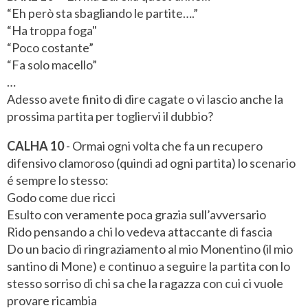
“Eh però sta sbagliando le partite….”
“Ha troppa foga"
“Poco costante”
“Fa solo macello”
…
Adesso avete finito di dire cagate o vi lascio anche la
prossima partita per togliervi il dubbio?
CALHA 10
- Ormai ogni volta che fa un recupero
difensivo clamoroso (quindi ad ogni partita) lo scenario
é sempre lo stesso:
Godo come due ricci
Esulto con veramente poca grazia sull’avversario
Rido pensando a chi lo vedeva attaccante di fascia
Do un bacio di ringraziamento al mio Monentino (il mio
santino di Mone) e continuo a seguire la partita con lo
stesso sorriso di chi sa che la ragazza con cui ci vuole
provare ricambia