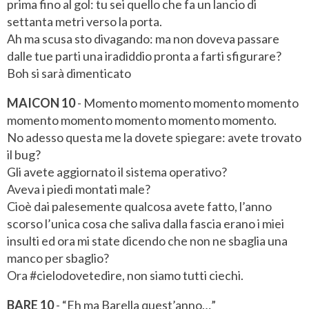
prima fino al gol: tu sei quello che fa un lancio di
settanta metri verso la porta.
Ah ma scusa sto divagando: ma non doveva passare
dalle tue parti una iradiddio pronta a farti sfigurare?
Boh si sarà dimenticato
MAICON 10
- Momento momento momento momento
momento momento momento momento momento.
No adesso questa me la dovete spiegare: avete trovato
il bug?
Gli avete aggiornato il sistema operativo?
Aveva i piedi montati male?
Cioè dai palesemente qualcosa avete fatto, l’anno
scorso l’unica cosa che saliva dalla fascia erano i miei
insulti ed ora mi state dicendo che non ne sbaglia una
manco per sbaglio?
Ora #cielodovetedire, non siamo tutti ciechi.
BARE 10
- “Eh ma Barella quest’anno…”