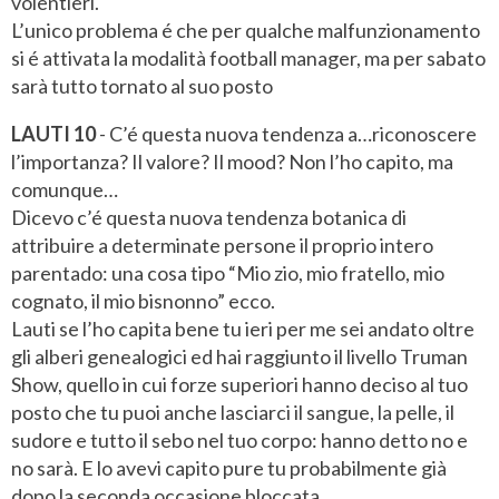
volentieri.
L’unico problema é che per qualche malfunzionamento
si é attivata la modalità football manager, ma per sabato
sarà tutto tornato al suo posto
LAUTI 10
- C’é questa nuova tendenza a…riconoscere
l’importanza? Il valore? Il mood? Non l’ho capito, ma
comunque…
Dicevo c’é questa nuova tendenza botanica di
attribuire a determinate persone il proprio intero
parentado: una cosa tipo “Mio zio, mio fratello, mio
cognato, il mio bisnonno” ecco.
Lauti se l’ho capita bene tu ieri per me sei andato oltre
gli alberi genealogici ed hai raggiunto il livello Truman
Show, quello in cui forze superiori hanno deciso al tuo
posto che tu puoi anche lasciarci il sangue, la pelle, il
sudore e tutto il sebo nel tuo corpo: hanno detto no e
no sarà. E lo avevi capito pure tu probabilmente già
dopo la seconda occasione bloccata.