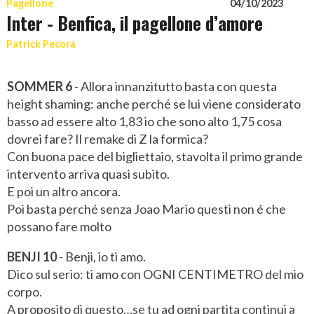
Pagellone
04/10/2023
Inter - Benfica, il pagellone d’amore
Patrick Pecora
SOMMER 6
- Allora innanzitutto basta con questa
height shaming: anche perché se lui viene considerato
basso ad essere alto 1,83 io che sono alto 1,75 cosa
dovrei fare? Il remake di Z la formica?
Con buona pace del bigliettaio, stavolta il primo grande
intervento arriva quasi subito.
E poi un altro ancora.
Poi basta perché senza Joao Mario questi non é che
possano fare molto
BENJI 10
- Benji, io ti amo.
Dico sul serio: ti amo con OGNI CENTIMETRO del mio
corpo.
A proposito di questo…se tu ad ogni partita continui a