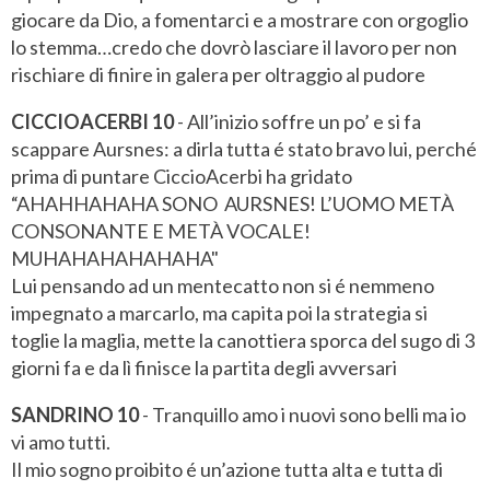
giocare da Dio, a fomentarci e a mostrare con orgoglio
lo stemma…credo che dovrò lasciare il lavoro per non
rischiare di finire in galera per oltraggio al pudore
CICCIOACERBI 10
- All’inizio soffre un po’ e si fa
scappare Aursnes: a dirla tutta é stato bravo lui, perché
prima di puntare CiccioAcerbi ha gridato
“AHAHHAHAHA SONO AURSNES! L’UOMO METÀ
CONSONANTE E METÀ VOCALE!
MUHAHAHAHAHAHA"
Lui pensando ad un mentecatto non si é nemmeno
impegnato a marcarlo, ma capita poi la strategia si
toglie la maglia, mette la canottiera sporca del sugo di 3
giorni fa e da lì finisce la partita degli avversari
SANDRINO 10
- Tranquillo amo i nuovi sono belli ma io
vi amo tutti.
Il mio sogno proibito é un’azione tutta alta e tutta di