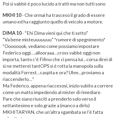
Poi si vabbè é poco lucido a tratti ma non tutti sono
MKHI 10
- Che ormai ha trasceso il grado di essere
umano ed ha raggiunto quello di veicolo a motore.
DIMA 10
- “Ehi Dima vieni qui che ti setto”
“Va bene misteuuuuuuu” *rumore di spegnimento*
“Oooooook, vediamo come possiamo impostare
Federico oggi….allooraaa…cross vabbè oggi non
importa, tanto c’é Fifino che ci pensa lui…corsa direi di
si ne metterei tantOPS si é rotta la manopola sulla
modalità Forrest…caspita e ora? Uhm…proviamo a
riaccenderlo…”
Ma Federico, appena riaccesosi, inizio subito a correre
come un matto impedendo al mister di rimediare.
Pare che siano riusciti a prenderlo solo verso il
settantesimo e solo grazie a (manco a dirlo)
MKHITARYAN, che un’altra sgambata se l’é fatta