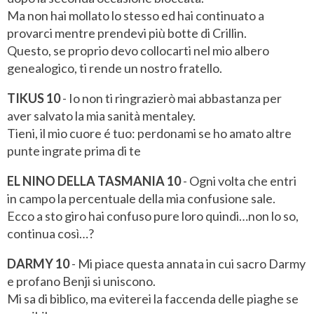
Ma non hai mollato lo stesso ed hai continuato a
provarci mentre prendevi più botte di Crillin.
Questo, se proprio devo collocarti nel mio albero
genealogico, ti rende un nostro fratello.
TIKUS 10
- Io non ti ringrazierò mai abbastanza per
aver salvato la mia sanità mentaley.
Tieni, il mio cuore é tuo: perdonami se ho amato altre
punte ingrate prima di te
EL NINO DELLA TASMANIA 10
- Ogni volta che entri
in campo la percentuale della mia confusione sale.
Ecco a sto giro hai confuso pure loro quindi…non lo so,
continua così…?
DARMY 10
- Mi piace questa annata in cui sacro Darmy
e profano Benji si uniscono.
Mi sa di biblico, ma eviterei la faccenda delle piaghe se