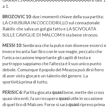
GARRA CHARRUAAAAAAAAAAAAAAAAAAA e dell'1
a 1.
BROZOVIC 10:
due i momenti chiave della sua partita:
LA CHIUSURA IN COCCODRILLO sul connazionale
Rakitic che salva un gol già fatto e LA SCIVOLATA
SULLE CAVIGLIE DI MALCOM ti sta bene stronzo.
MESSI 10:
Sembrava che la pulce non dovesse esserci e
invece incanta San Siro con le sue magie, peccato che
l'unica occasione importante gli capiti di testa e
purtroppo sappiamo che l'altezza è il suo unico punto
debole. Comunque il popolo del Meazza può dirsi fiero
di aver visto giocare un talento del genere. La
sportività prima di tutto.
PERISIC 6:
Partita giocata
quasi
bene, mette dei cross
quasi vincenti, fa un recupero
quasi
utile in occasione
di quel tiro di Malcom. Forse si sarà
quasi
ripreso prima