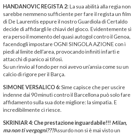
HANDANOVIC REGISTA 2:
La sua abilità alla regia non
sarebbe nemmeno sufficiente per fare il regista un film
di De Laurentis eppure il nostro Guardiola di Certaldo
decide di affidargli le chiavi del gioco. Evidentemente si
era perso il momento del quasi autogol contro il Genoa,
facendogli impostare OGNI SINGOLA AZIONE con i
piedi al limite dell'area, provocando infiniti infarti e
attacchi di panico ai tifosi.
Su un rinvio al fondo per noi avevo un'ansia come su un
calcio di rigore per il Barça.
SIMONE VERSALICO 6:
Sime capisce che per uscire
indenne dai 90 minuti contro il Barcellona può solo fare
affidamento sulla sua dote migliore: la simpatia. E
incredibilmente ci riesce.
SKRINIAR 4: Che prestazione inguardabile!!!
Milan,
ma non ti vergogni???
Assurdo non si è mai visto un