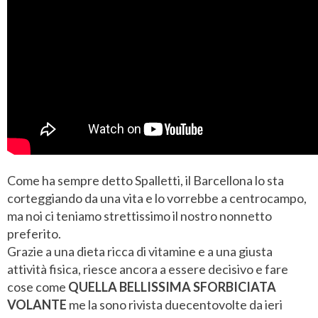
Come ha sempre detto Spalletti, il Barcellona lo sta
corteggiando da una vita e lo vorrebbe a centrocampo,
ma noi ci teniamo strettissimo il nostro nonnetto
preferito.
Grazie a una dieta ricca di vitamine e a una giusta
attività fisica, riesce ancora a essere decisivo e fare
cose come
QUELLA BELLISSIMA SFORBICIATA
VOLANTE
me la sono rivista duecentovolte da ieri