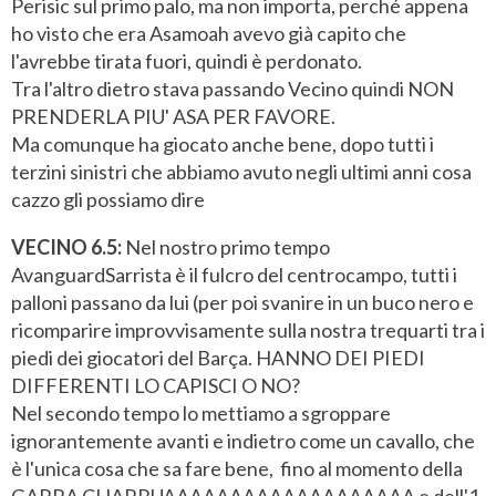
Perisic sul primo palo, ma non importa, perché appena
ho visto che era Asamoah avevo già capito che
l'avrebbe tirata fuori, quindi è perdonato.
Tra l'altro dietro stava passando Vecino quindi NON
PRENDERLA PIU' ASA PER FAVORE.
Ma comunque ha giocato anche bene, dopo tutti i
terzini sinistri che abbiamo avuto negli ultimi anni cosa
cazzo gli possiamo dire
VECINO 6.5:
Nel nostro primo tempo
AvanguardSarrista è il fulcro del centrocampo, tutti i
palloni passano da lui (per poi svanire in un buco nero e
ricomparire improvvisamente sulla nostra trequarti tra i
piedi dei giocatori del Barça. HANNO DEI PIEDI
DIFFERENTI LO CAPISCI O NO?
Nel secondo tempo lo mettiamo a sgroppare
ignorantemente avanti e indietro come un cavallo, che
è l'unica cosa che sa fare bene, fino al momento della