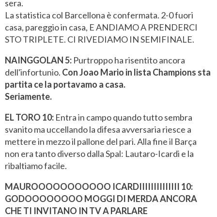
sera.
La statistica col Barcellona è confermata. 2-0 fuori
casa, pareggio in casa, E ANDIAMO A PRENDERCI
STO TRIPLETE. CI RIVEDIAMO IN SEMIFINALE.
NAINGGOLAN 5:
Purtroppo ha risentito ancora
dell'infortunio.
Con Joao Mario in lista Champions sta
partita ce la portavamo a casa.
Seriamente.
EL TORO 10:
Entra in campo quando tutto sembra
svanito ma uccellando la difesa avversaria riesce a
mettere in mezzo il pallone del pari. Alla fine il Barça
non era tanto diverso dalla Spal: Lautaro-Icardi e la
ribaltiamo facile.
MAUROOOOOOOOOOO ICARDIIIIIIIIIIIIII 10:
GODOOOOOOOO MOGGI DI MERDA ANCORA
CHE TI INVITANO IN TV A PARLARE