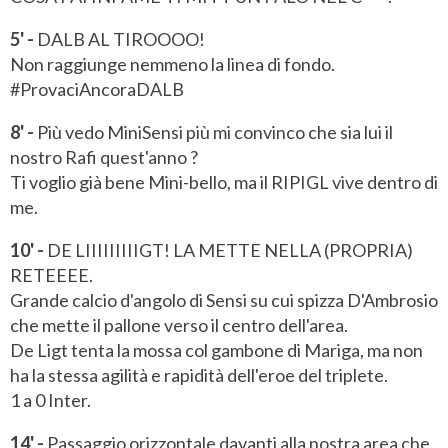
5' -
DALB AL TIROOOO!
Non raggiunge nemmeno la linea di fondo.
#ProvaciAncoraDALB
8' -
Più vedo MiniSensi più mi convinco che sia lui il
nostro Rafi quest'anno ?
Ti voglio già bene Mini-bello, ma il RIPIGL vive dentro di
me.
10' -
DE LIIIIIIIIIGT! LA METTE NELLA (PROPRIA)
RETEEEE.
Grande calcio d'angolo di Sensi su cui spizza D'Ambrosio
che mette il pallone verso il centro dell'area.
De Ligt tenta la mossa col gambone di Mariga, ma non
ha la stessa agilità e rapidità dell'eroe del triplete.
1 a 0 Inter.
14' -
Passaggio orizzontale davanti alla nostra area che