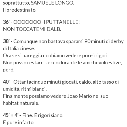
soprattutto, SAMUELE LONGO.
Il predestinato.
36' -
OOOOOOOH PUTTANELLE!
NON TOCCATEMI DALB.
38' -
Comunque non bastava spararsi 90 minuti di derby
di Italia cinese.
Ora se si pareggia dobbiamo vedere pure i rigori.
Non posso restarci secco durante le amichevoli estive,
però.
40' -
Ottantacinque minuti giocati, caldo, alto tasso di
umidità, ritmi blandi.
Finalmente possiamo vedere Joao Mario nel suo
habitat naturale.
45' + 4' -
Fine. E rigori siano.
E pure infarto.