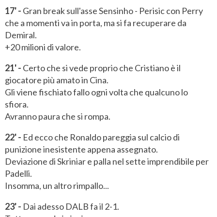
17' -
Gran break sull'asse Sensinho - Perisic con Perry
che a momenti va in porta, ma si fa recuperare da
Demiral.
+20 milioni di valore.
21' -
Certo che si vede proprio che Cristiano è il
giocatore più amato in Cina.
Gli viene fischiato fallo ogni volta che qualcuno lo
sfiora.
Avranno paura che si rompa.
22' -
Ed ecco che Ronaldo pareggia sul calcio di
punizione inesistente appena assegnato.
Deviazione di Skriniar e palla nel sette imprendibile per
Padelli.
Insomma, un altro rimpallo...
23' -
Dai adesso DALB fa il 2-1.