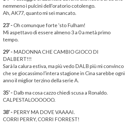
nemmeno i pulcini dell'oratorio cotolengo.
Ah, AK77, quanto mi sei mancato.
23' -
Oh comunque forte 'sto Fulham!
Mi aspettavo di essere almeno 3 a 0 a metà primo
tempo.
29' -
MADONNA CHE CAMBIO GIOCO DI
DALBERT!!!
Sarà la calura estiva, ma più vedo DALB più mi convinco
che se giocassimo l'intera stagione in Cina sarebbe ogni
anno il miglior terzino della serie A.
35' -
Dalb ma cosa cazzo chiedi scusa a Ronaldo.
CALPESTALOOOOOO.
38' -
PERRY MA DOVE VAAAAI.
CORRI PERRY, CORRI FORREST!