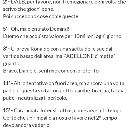
2' -
DALB, per favore, non ti emozionare ogni volta che
scrivo che giochi bene.
Poi succedono cose come queste.
5' -
Oh, ma è entrato Demiral!
L'uomo che acquista valore per 10 milioni ogni giorno.
8' -
Ci prova Ronaldo con una saetta delle sue dal
vertice basso dell'area, ma PADELLONE ci mette il
guanto.
Bravo, Daniele, sei il mio condom preferito.
11' -
Altro tentativo da fuori area, ma ancora una volta
padelli - questa volta con petto, gambe, braccia, faccia,
pube - neutralizza il pericolo.
15' -
Cara amata Inter si soffre, come ai vecchi tempi.
Certo che un rimpallo a nostro favore nel 2° tempo
devo ancora vederlo.