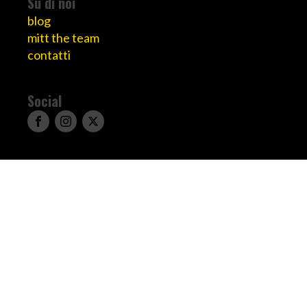
Su di noi
blog
mitt the team
contatti
Social