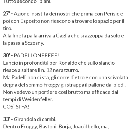
Tutto secondo i piani.
27' -
Azione insistita dei nostri che prima con Perisic e
poi con Esposito non riescono a trovare lo spazio per il
tiro.
Alla fine la palla arriva a Gaglia che si azzoppa da solo e
la passa a Sczesny.
30' -
PADELLONEEEEE!
Lancio in profondità per Ronaldo che sullo slancio
riesce a saltare il n. 12 nerazzurro.
Ma Padelli non ci sta, gli corre dietro e con una scivolata
degna del sommo Froggy gli strappa il pallone dai piedi.
Non vedevo un portiere così brutto ma efficace dai
tempi di Weidenfeller.
COSÌ SI FA!
33' -
Girandola di cambi.
Dentro Froggy, Bastoni, Borja, Joao il bello, ma,