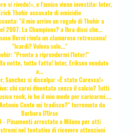
e si rivede!», e l'amico viene investito: Inter,
Erick Thohir accusato di omicidio
cconta: "il mio arrivo un regalo di Thohir a
el 2007. La Champions? a Ibra dissi che...
maso Berni rivela un clamoroso retroscena!
"Icardi? Voleva solo..."
hir: "Pronto a riprendermi l'Inter!"
la notte, tutto fatto! Inter, Eriksen venduto
a...
r, Sanchez si discolpa: «È stato Caressa!»
ivo: chi sarei diventato senza il calcio? Tutti
sica rock, io ho il mio modo per caricarmi....
"Antonio Conte mi tradisce?" terremoto da
Barbara D'Urso
- Pinamonti arrestato a Milano per atti
estremi nel tentativo di ricevere attenzioni