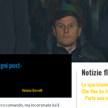
igni post-
Notizie f
La sparizione
Che fine ha 
Viviana Borrelli
Parla una e
ro comando, ma incoronate lui il