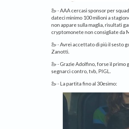
🦢 - AAA cercasi sponsor per squad
dateci minimo 100 milioni a stagion
non appare sulla maglia, risultati g
cryptomonete non consigliate da 
🦢 - Avrei accettato di più il sesto 
Zanotti.
🦢 - Grazie Adolfino, forse il primo
segnarci contro, tvb, PIGL.
🦢 - La partita fino al 30esimo: