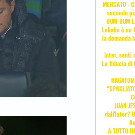
MERCATO - CA
secondo pia
BUM-BUM LA
Lukaku è un f
la domanda l
Inter, senti
La fiducia d
NAGATOMO
"SPOGLIATO
C
JUAN JE
dall'Inter? 
An
A TUTTO HA