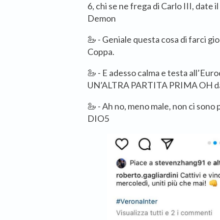
6, chi se ne frega di Carlo III, dat
Demon
🦢 - Geniale questa cosa di farci gi
Coppa.
🦢 - E adesso calma e testa all’
UN’ALTRA PARTITA PRIMA OH dat
🦢 - Ah no, meno male, non ci sono 
DIO5