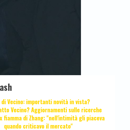
lash
 di Vecino: importanti novità in vista?
fatto Vecino? Aggiornamenti sulle ricerche
x fiamma di Zhang: "nell'intimità gli piaceva
quando criticavo il mercato"