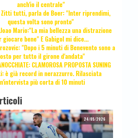
anch'io il centrale"
itti tutti, parla de Boer: "Inter riprendimi,
questa volta sono pronto"
oao Mario:"La mia bellezza una distrazione
r giocare bene" E Gabigol mi dice...
ozovic: "Dopo i 5 minuti di Benevento sono a
osto per tutto il girone d'andata"
ANOCCHIATE: CLAMOROSA PROPOSTA SUNING
ti: è già record in nerazzurro. Rilasciata
n'intervista più corta di 10 minuti
rticoli
24/05/2026