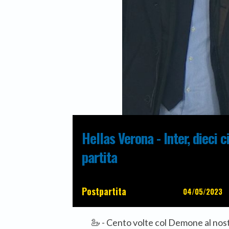
Hellas Verona - Inter, dieci c
partita
Postpartita
04/05/2023
🦢 - Cento volte col Demone al nost