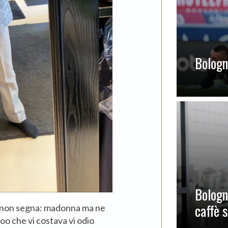
Bologna
Bologn
caffè 
er non segna: madonna ma ne
o che vi costava vi odio