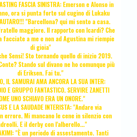
STING FASCIA SINISTRA: Emerson e Alonso in
no, ora si punta forte sul cugino di Lukaku
UTARO!!! "Barcellona? qui mi sento a casa.
ratello maggiore. Il rapporto con Icardi? Che
a facciate a me e non ad Agustina mi riempie
di gioia"
 che Sensi! Sto tornando quello di inizio 2019.
i Conte? Stando sul divano ne ho comunque più
di Eriksen. Fai tu."
, IL SAMURAI AMA ANCORA LA SUA INTER:
IO E GRUPPO FANTASTICO. SERVIRE ZANETTI
OME UNO SCHIAVO ERA UN ONORE."
SUS E LA SAUDADE INTERISTA: "Andare via
Un errore. Mi mancano le cene in silenzio con
dreolli. E il derby con l'alberello..."
KIMI: "È un periodo di assestamento. Tanti