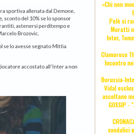
«Chi non muor
ra sportiva allenata dal Demone,
e, sconto del 10% se lo sponsor
Pelè si ra
arantiti, astenersi perditempo e
Moratti n
Marcelo Brozovic.
Inter, Tom
gol se lo avesse segnato Mittia
Clamoroso Tho
Incontro nel
 giocatore accostato all’Inter a non
Borussia-Inte
Vidal esclus
ascoltano mu
GOSSIP - 
CRONACA 
vandalici 