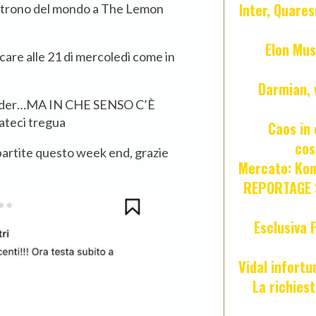
Inter, Quares
e il trono del mondo a The Lemon
Elon Mus
ocare alle 21 di mercoledì come in
Darmian, 
Euroder…MA IN CHE SENSO C’È
eci tregua
Caos in 
cos
partite questo week end, grazie
Mercato: Kond
REPORTAGE S
Esclusiva 
Vidal infort
La richies