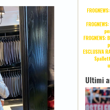
FROGNEWS: Z
FROGNEWS: J
pe
FROGNEWS: Br
p
ESCLUSIVA R
Spallet
u
Ultimi a