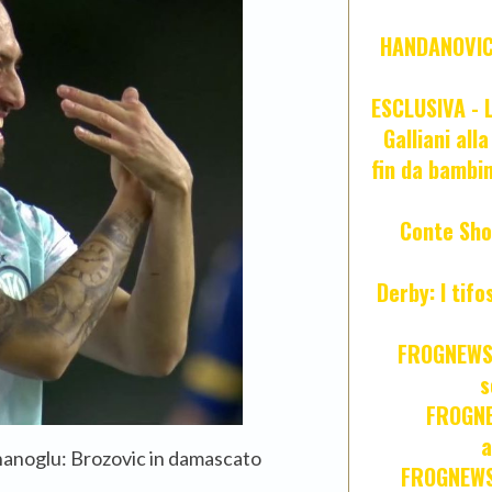
HANDANOVIC:
ESCLUSIVA - L
Galliani all
fin da bambin
Conte Sho
Derby: I tif
FROGNEWS:
s
FROGNE
a
Calhanoglu: Brozovic in damascato
FROGNEWS: