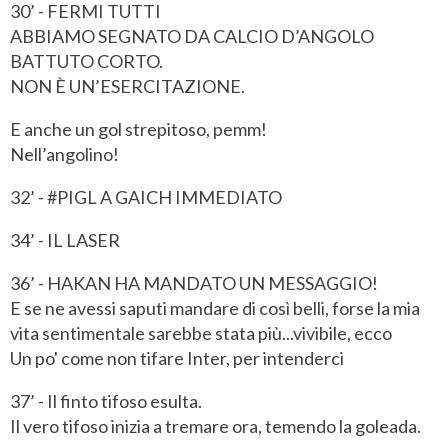
30’ - FERMI TUTTI
ABBIAMO SEGNATO DA CALCIO D’ANGOLO
BATTUTO CORTO.
NON È UN’ESERCITAZIONE.
E anche un gol strepitoso, pemm!
Nell’angolino!
32’ - #PIGL A GAICH IMMEDIATO
34’ - IL LASER
36’ - HAKAN HA MANDATO UN MESSAGGIO!
E se ne avessi saputi mandare di così belli, forse la mia
vita sentimentale sarebbe stata più...vivibile, ecco
Un po' come non tifare Inter, per intenderci
37’ - Il finto tifoso esulta.
Il vero tifoso inizia a tremare ora, temendo la goleada.