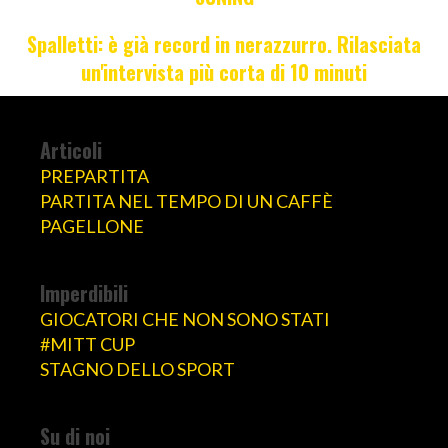
Spalletti: è già record in nerazzurro. Rilasciata
un'intervista più corta di 10 minuti
Articoli
PREPARTITA
PARTITA NEL TEMPO DI UN CAFFÈ
PAGELLONE
Imperdibili
GIOCATORI CHE NON SONO STATI
#MITT CUP
STAGNO DELLO SPORT
Su di noi