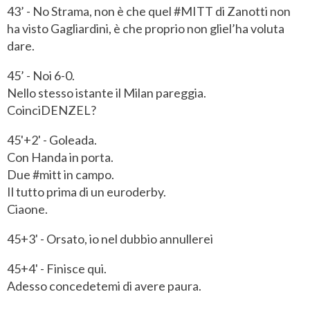
43’ - No Strama, non è che quel #MITT di Zanotti non
ha visto Gagliardini, è che proprio non gliel’ha voluta
dare.
45’ - Noi 6-0.
Nello stesso istante il Milan pareggia.
CoinciDENZEL?
45'+2' - Goleada.
Con Handa in porta.
Due #mitt in campo.
Il tutto prima di un euroderby.
Ciaone.
45+3' - Orsato, io nel dubbio annullerei
45+4' - Finisce qui.
Adesso concedetemi di avere paura.