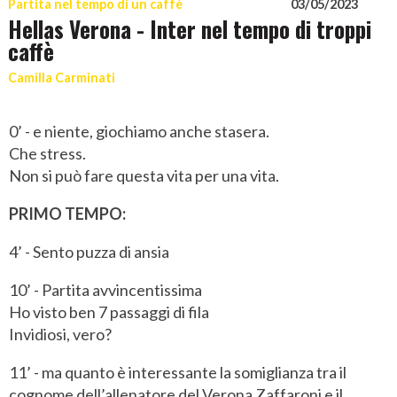
Partita nel tempo di un caffè
03/05/2023
Hellas Verona - Inter nel tempo di troppi
caffè
Camilla Carminati
0’ - e niente, giochiamo anche stasera.
Che stress.
Non si può fare questa vita per una vita.
PRIMO TEMPO:
4’ - Sento puzza di ansia
10’ - Partita avvincentissima
Ho visto ben 7 passaggi di fila
Invidiosi, vero?
11’ - ma quanto è interessante la somiglianza tra il
cognome dell’allenatore del Verona Zaffaroni e il