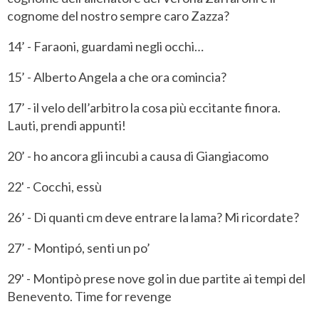
cognome del nostro sempre caro Zazza?
14’ - Faraoni, guardami negli occhi…
15’ - Alberto Angela a che ora comincia?
17’ - il velo dell’arbitro la cosa più eccitante finora.
Lauti, prendi appunti!
20’ - ho ancora gli incubi a causa di Giangiacomo
22' - Cocchi, essù
26’ - Di quanti cm deve entrare la lama? Mi ricordate?
27’ - Montipó, senti un po’
29' - Montipò prese nove gol in due partite ai tempi del
Benevento. Time for revenge