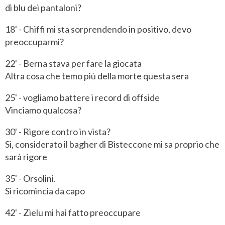
di blu dei pantaloni?
18' - Chiffi mi sta sorprendendo in positivo, devo
preoccuparmi?
22' - Berna stava per fare la giocata
Altra cosa che temo più della morte questa sera
25' - vogliamo battere i record di offside
Vinciamo qualcosa?
30' - Rigore contro in vista?
Si, considerato il bagher di Bisteccone mi sa proprio che
sarà rigore
35' - Orsolini.
Si ricomincia da capo
42' - Zielu mi hai fatto preoccupare