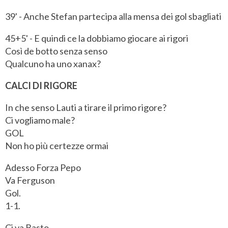
39' - Anche Stefan partecipa alla mensa dei gol sbagliati
45+5' - E quindi ce la dobbiamo giocare ai rigori
Così de botto senza senso
Qualcuno ha uno xanax?
CALCI DI RIGORE
In che senso Lauti a tirare il primo rigore?
Ci vogliamo male?
GOL
Non ho più certezze ormai
Adesso Forza Pepo
Va Ferguson
Gol.
1-1.
Ci va Basto...