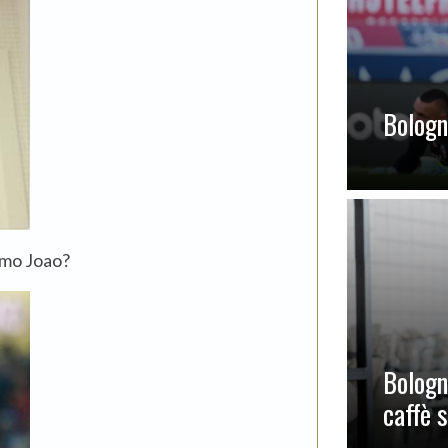
Bologna
imo Joao?
Bologn
caffè 