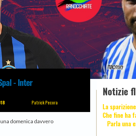
pal - Inter
Notizie f
018
Patrick Pecora
La sparizione
Che fine ha 
 è una domenica davvero
Parla una e