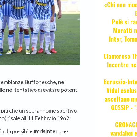
«Chi non muor
Pelè si ra
Moratti n
Inter, Tom
Clamoroso Tho
Incontro nel
Borussia-Inte
sembianze Buffonesche, nel
Vidal esclus
lo nel tentativo di evitare potenti
ascoltano mu
GOSSIP - 
che più che un soprannome sportivo
o) risale all'11 Febbraio 1962.
CRONACA 
ia da possibile
#crisinter
pre-
vandalici 