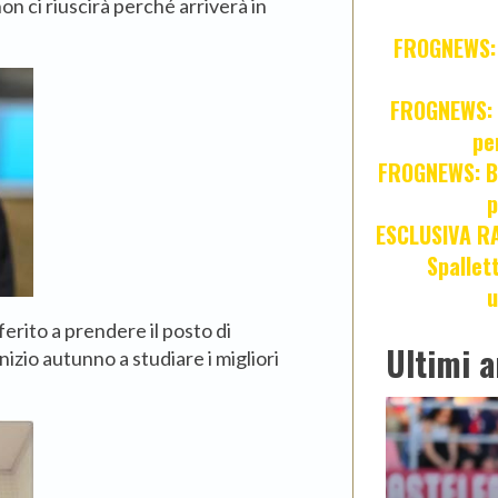
non ci riuscirà perché arriverà in
FROGNEWS: Z
FROGNEWS: J
pe
FROGNEWS: Br
p
ESCLUSIVA R
Spallet
u
erito a prendere il posto di
Ultimi a
nizio autunno a studiare i migliori