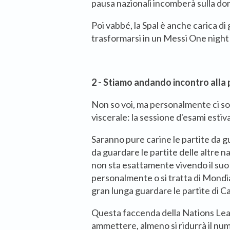
pausa nazionali incomberà sulla dom
Poi vabbé, la Spal è anche carica d
trasformarsi in un Messi One night
2 - Stiamo andando incontro alla 
Non so voi, ma personalmente ci so
viscerale: la sessione d'esami estiva
Saranno pure carine le partite da 
da guardare le partite delle altre na
non sta esattamente vivendo il su
personalmente o si tratta di Mondi
gran lunga guardare le partite di 
Questa faccenda della Nations Le
ammettere, almeno si ridurrà il num