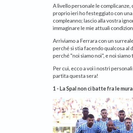
A livello personale le complicanze
proprio ieri ho festeggiato con una 
compleanno; lascio alla vostra ignor
immaginare le mie attuali condizion
Arriviamo a Ferrara con un surreale
perché si stia facendo qualcosa al di
perché "noi siamo noi", e noi siamo 
Per cui, ecco a voi i nostri personal
partita questa sera!
1 - La Spal non ci batte fra le mur