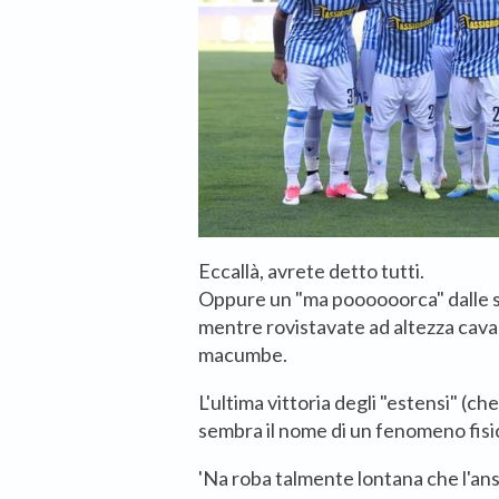
Eccallà, avrete detto tutti.
Oppure un "ma poooooorca" dalle 
mentre rovistavate ad altezza caval
macumbe.
L'ultima vittoria degli "estensi" (
sembra il nome di un fenomeno fisic
'Na roba talmente lontana che l'ans