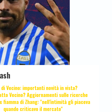
lash
 di Vecino: importanti novità in vista?
fatto Vecino? Aggiornamenti sulle ricerche
x fiamma di Zhang: "nell'intimità gli piaceva
quando criticavo il mercato"