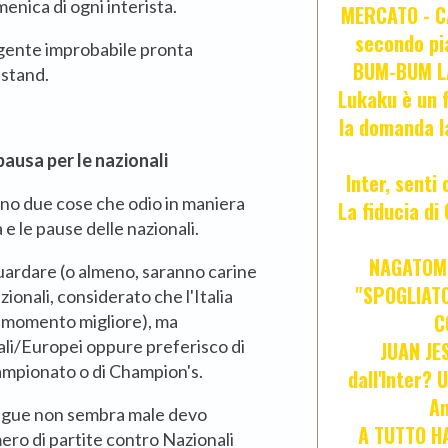
enica di ogni interista.
MERCATO - CA
secondo pia
i gente improbabile pronta
BUM-BUM LA
 stand.
Lukaku è un f
la domanda l
pausa per le nazionali
Inter, senti
no due cose che odio in maniera
La fiducia d
 e le pause delle nazionali.
NAGATOMO
guardare (o almeno, saranno carine
"SPOGLIATO
zionali, considerato che l'Italia
C
o momento migliore), ma
ali/Europei oppure preferisco di
JUAN JE
Campionato o di Champion's.
dall'Inter? 
An
ague non sembra male devo
A TUTTO HA
ero di partite contro Nazionali