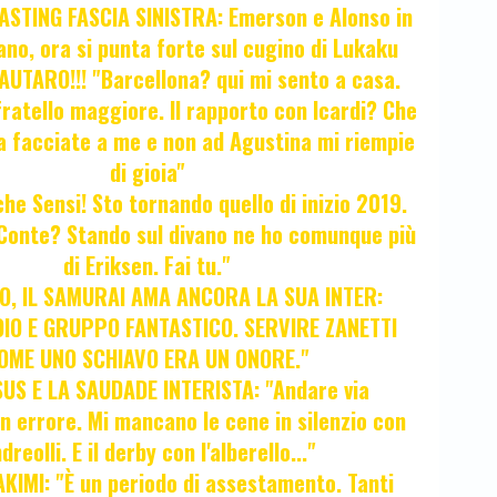
STING FASCIA SINISTRA: Emerson e Alonso in
no, ora si punta forte sul cugino di Lukaku
UTARO!!! "Barcellona? qui mi sento a casa.
ratello maggiore. Il rapporto con Icardi? Che
a facciate a me e non ad Agustina mi riempie
di gioia"
 che Sensi! Sto tornando quello di inizio 2019.
i Conte? Stando sul divano ne ho comunque più
di Eriksen. Fai tu."
, IL SAMURAI AMA ANCORA LA SUA INTER:
IO E GRUPPO FANTASTICO. SERVIRE ZANETTI
OME UNO SCHIAVO ERA UN ONORE."
SUS E LA SAUDADE INTERISTA: "Andare via
Un errore. Mi mancano le cene in silenzio con
dreolli. E il derby con l'alberello..."
KIMI: "È un periodo di assestamento. Tanti