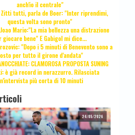
anch'io il centrale"
itti tutti, parla de Boer: "Inter riprendimi,
questa volta sono pronto"
oao Mario:"La mia bellezza una distrazione
r giocare bene" E Gabigol mi dice...
ozovic: "Dopo i 5 minuti di Benevento sono a
osto per tutto il girone d'andata"
ANOCCHIATE: CLAMOROSA PROPOSTA SUNING
ti: è già record in nerazzurro. Rilasciata
n'intervista più corta di 10 minuti
rticoli
24/05/2026