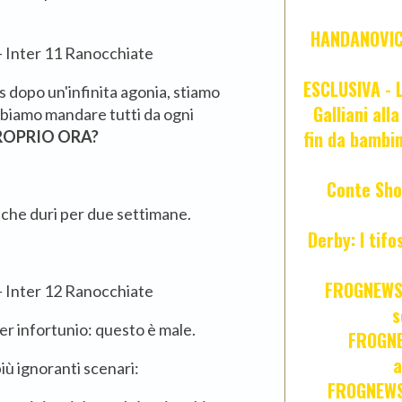
HANDANOVIC:
ESCLUSIVA - L
 dopo un'infinita agonia, stiamo
Galliani all
bbiamo mandare tutti da ogni
fin da bambin
ROPRIO ORA?
Conte Sho
 che duri per due settimane.
Derby: I tif
FROGNEWS:
s
per infortunio: questo è male.
FROGNE
a
più ignoranti scenari:
FROGNEWS: