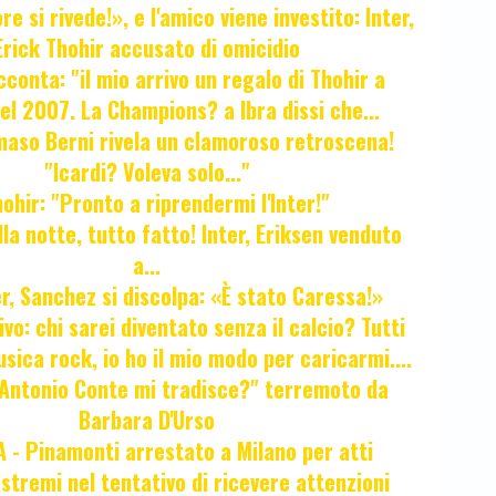
e si rivede!», e l'amico viene investito: Inter,
Erick Thohir accusato di omicidio
cconta: "il mio arrivo un regalo di Thohir a
el 2007. La Champions? a Ibra dissi che...
maso Berni rivela un clamoroso retroscena!
"Icardi? Voleva solo..."
hir: "Pronto a riprendermi l'Inter!"
la notte, tutto fatto! Inter, Eriksen venduto
a...
r, Sanchez si discolpa: «È stato Caressa!»
ivo: chi sarei diventato senza il calcio? Tutti
sica rock, io ho il mio modo per caricarmi....
"Antonio Conte mi tradisce?" terremoto da
Barbara D'Urso
- Pinamonti arrestato a Milano per atti
estremi nel tentativo di ricevere attenzioni