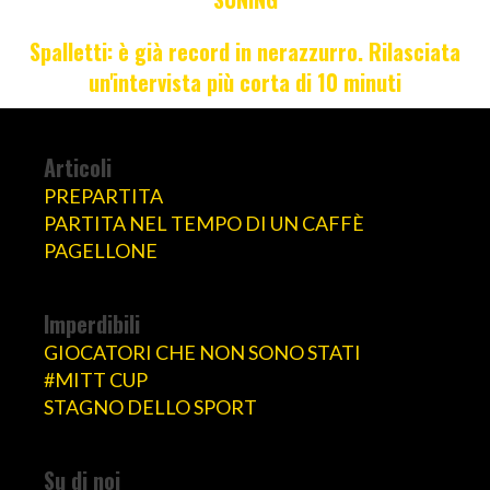
Spalletti: è già record in nerazzurro. Rilasciata
un'intervista più corta di 10 minuti
Articoli
PREPARTITA
PARTITA NEL TEMPO DI UN CAFFÈ
PAGELLONE
Imperdibili
GIOCATORI CHE NON SONO STATI
#MITT CUP
STAGNO DELLO SPORT
Su di noi