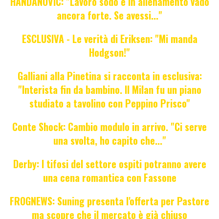
HANDANOVIC: "Lavoro sodo e in allenamento vado
ancora forte. Se avessi..."
ESCLUSIVA - Le verità di Eriksen: "Mi manda
Hodgson!"
Galliani alla Pinetina si racconta in esclusiva:
"Interista fin da bambino. Il Milan fu un piano
studiato a tavolino con Peppino Prisco"
Conte Shock: Cambio modulo in arrivo. "Ci serve
una svolta, ho capito che..."
Derby: I tifosi del settore ospiti potranno avere
una cena romantica con Fassone
FROGNEWS: Suning presenta l'offerta per Pastore
ma scopre che il mercato è già chiuso